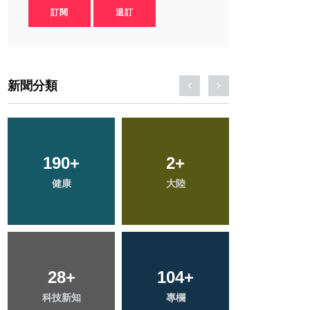
訂閱
退訂
新聞分類
641
+
146
+
357
+
綜合新聞
旅遊
社會
206
+
66
+
45
+
文教
農業
頭條