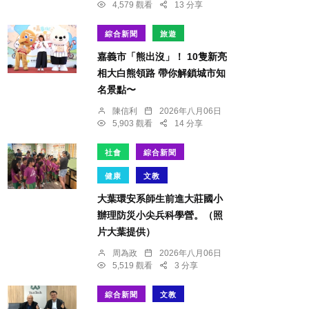
4,579 觀看
13 分享
綜合新聞
旅遊
嘉義市「熊出沒」！ 10隻新亮
相大白熊領路 帶你解鎖城市知
名景點〜
陳信利
2026年八月06日
5,903 觀看
14 分享
社會
綜合新聞
健康
文教
大葉環安系師生前進大莊國小
辦理防災小尖兵科學營。（照
片大葉提供）
周為政
2026年八月06日
5,519 觀看
3 分享
綜合新聞
文教