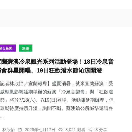
綜合新聞
旅遊
宜蘭蘇澳冷泉觀光系列活動登場！18日冷泉音
樂會群星開唱、19日狂歡潑水節沁涼開潑
記者林欣怡／宜蘭報導】盛夏消暑，就來宜蘭蘇澳！受
威颱風影響延期舉辦的蘇澳「冷泉音樂會」與「狂歡潑
節」將於7/18(六)、7/19(日)登場。活動雖延期辦理，但
眾期待度持續升溫，詢問不斷。蘇澳鎮公所誠摯邀請各
..
林欣怡
2026年七月17日
8,021 觀看
3 分享