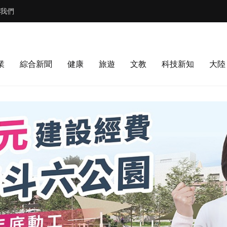
我們
業
綜合新聞
健康
旅遊
文教
科技新知
大陸