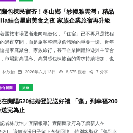
宜蘭包棟民宿夯！冬山鄉「紗幔雅雲灣」精品
Villa結合星廚美食之夜 家族企業旅宿再升級
著國旅市場逐漸走向精緻化，「住宿」已不再只是旅程
的過夜空間，而是旅客整體度假體驗的重要一環。近年
論是家庭聚會、家族旅行，甚至企業團體旅遊與主管會
，市場對高隱私、高質感包棟旅宿的需求持續增加，也...
林欣怡
2026年六月13日
8,575 觀看
7 分享
綜合新聞
旅遊
愛在蘭陽520結婚登記送好禮 「藻」到幸福200
份送完為止
記者林欣怡／宜蘭報導】宜蘭縣政府為了讓新人在
520」這個浪漫日子留下永恆回憶，特別客製化「藻到幸