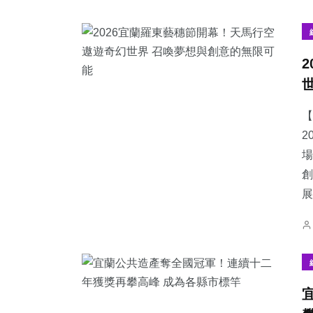
【
2
場
633
+
146
+
357
+
創
綜合新聞
旅遊
社會
展
197
+
63
+
42
+
文教
農業
頭條