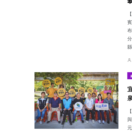
【
賓
布
分
縣.
【
與
元