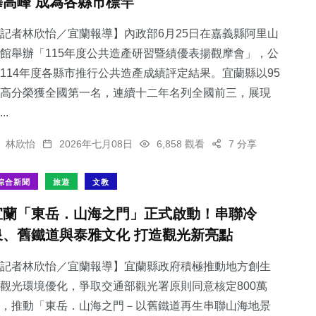
攀高峰 成為各縣市標竿
記者林欣怡／宜蘭報導】內政部6月25日在嘉義縣阿里山
館舉辦「115年度公共造產研習暨績優表揚觀摩會」，公
114年度各縣市推行公共造產成績評定結果。宜蘭縣以95
高分榮獲全國第一名，連續十二年名列全國前三，展現
..
林欣怡
2026年七月08日
6,858 觀看
7 分享
綜合新聞
旅遊
文教
宜蘭「東岳．山海之門」正式啟動！串聯冷
泉、舊鐵道與泰雅文化 打造觀光新亮點
記者林欣怡／宜蘭報導】宜蘭縣政府積極推動地方創生
觀光環境優化，爭取交通部觀光署原則同意核定800萬
，推動「東岳．山海之門－以舊鐵道再生串聯山海地景