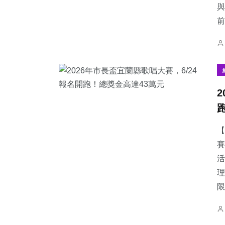
與
前
【
賽
活
理
限