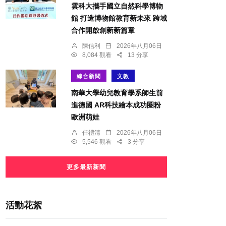
雲科大攜手國立自然科學博物
館 打造博物館教育新未來 跨域
合作開啟創新新篇章
陳信利
2026年八月06日
8,084 觀看
13 分享
綜合新聞
文教
南華大學幼兒教育學系師生前
進德國 AR科技繪本成功圈粉
歐洲萌娃
任禮清
2026年八月06日
5,546 觀看
3 分享
更多最新新聞
活動花絮