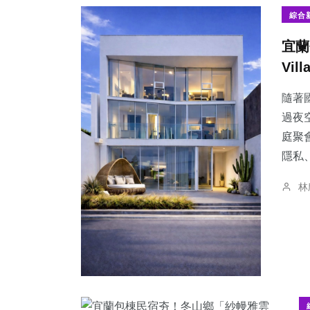
綜合
宜蘭
Vi
隨著
過夜
庭聚
隱私
林