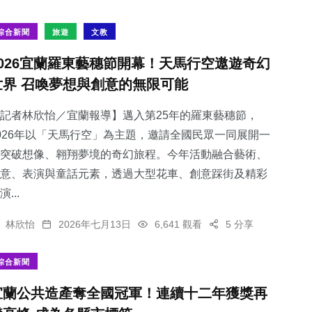
綜合新聞
旅遊
文教
2026宜蘭羅東藝穗節開幕！天馬行空遨遊奇幻
世界 召喚夢想與創意的無限可能
記者林欣怡／宜蘭報導】邁入第25年的羅東藝穗節，
026年以「天馬行空」為主題，邀請全國民眾一同展開一
突破想像、翱翔夢境的奇幻旅程。今年活動融合藝術、
60
+
190
+
2
+
意、表演與童話元素，透過大型花車、創意踩街及精彩
宗教
健康
大陸
演...
林欣怡
2026年七月13日
6,641 觀看
5 分享
綜合新聞
28
+
104
+
宜蘭公共造產奪全國冠軍！連續十二年獲獎再
科技新知
專欄