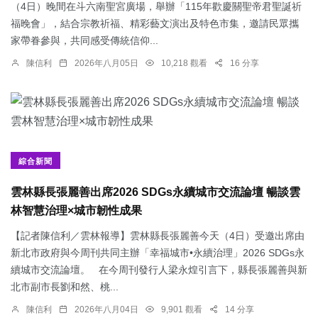
（4日）晚間在斗六南聖宮廣場，舉辦「115年歡慶關聖帝君聖誕祈
福晚會」，結合宗教祈福、精彩藝文演出及特色市集，邀請民眾攜
家帶眷參與，共同感受傳統信仰...
陳信利
2026年八月05日
10,218 觀看
16 分享
綜合新聞
雲林縣長張麗善出席2026 SDGs永續城市交流論壇 暢談雲
林智慧治理×城市韌性成果
【記者陳信利／雲林報導】雲林縣長張麗善今天（4日）受邀出席由
新北市政府與今周刊共同主辦「幸福城市•永續治理」2026 SDGs永
續城市交流論壇。 在今周刊發行人梁永煌引言下，縣長張麗善與新
北市副市長劉和然、桃...
陳信利
2026年八月04日
9,901 觀看
14 分享