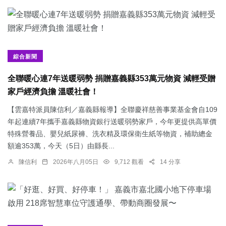
綜合新聞
全聯暖心連7年送暖弱勢 捐贈嘉義縣353萬元物資 減輕受贈
家戶經濟負擔 溫暖社會！
【雲嘉特派員陳信利／嘉義縣報導】全聯慶祥慈善事業基金會自109
年起連續7年攜手嘉義縣物資銀行送暖弱勢家戶，今年更提供高單價
特殊營養品、嬰兒紙尿褲、洗衣精及環保衛生紙等物資，補助總金
額逾353萬，今天（5日）由縣長...
陳信利
2026年八月05日
9,712 觀看
14 分享