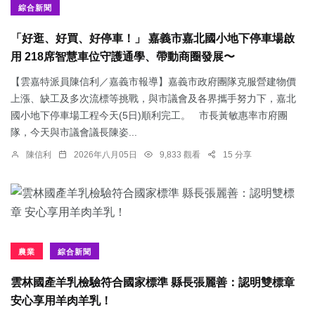
綜合新聞
「好逛、好買、好停車！」 嘉義市嘉北國小地下停車場啟
用 218席智慧車位守護通學、帶動商圈發展〜
【雲嘉特派員陳信利／嘉義市報導】嘉義市政府團隊克服營建物價
上漲、缺工及多次流標等挑戰，與市議會及各界攜手努力下，嘉北
國小地下停車場工程今天(5日)順利完工。 市長黃敏惠率市府團
隊，今天與市議會議長陳姿...
陳信利
2026年八月05日
9,833 觀看
15 分享
農業
綜合新聞
雲林國產羊乳檢驗符合國家標準 縣長張麗善：認明雙標章
安心享用羊肉羊乳！