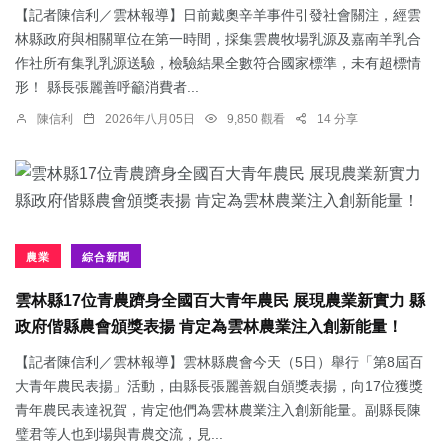
【記者陳信利／雲林報導】日前戴奧辛羊事件引發社會關注，經雲
林縣政府與相關單位在第一時間，採集雲農牧場乳源及嘉南羊乳合
作社所有集乳乳源送驗，檢驗結果全數符合國家標準，未有超標情
形！ 縣長張麗善呼籲消費者...
陳信利
2026年八月05日
9,850 觀看
14 分享
農業
綜合新聞
雲林縣17位青農躋身全國百大青年農民 展現農業新實力 縣
政府偕縣農會頒獎表揚 肯定為雲林農業注入創新能量！
【記者陳信利／雲林報導】雲林縣農會今天（5日）舉行「第8屆百
大青年農民表揚」活動，由縣長張麗善親自頒獎表揚，向17位獲獎
青年農民表達祝賀，肯定他們為雲林農業注入創新能量。副縣長陳
璧君等人也到場與青農交流，見...