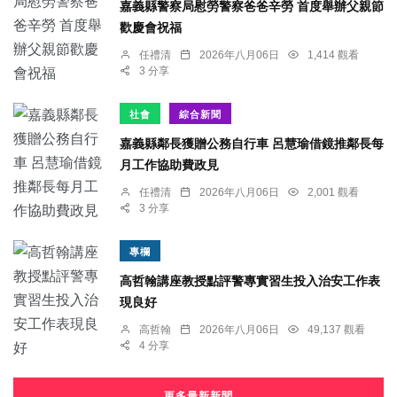
嘉義縣警察局慰勞警察爸爸辛勞 首度舉辦父親節
歡慶會祝福
任禮清
2026年八月06日
1,414 觀看
3 分享
社會
綜合新聞
嘉義縣鄰長獲贈公務自行車 呂慧瑜借鏡推鄰長每
月工作協助費政見
任禮清
2026年八月06日
2,001 觀看
3 分享
專欄
高哲翰講座教授點評警專實習生投入治安工作表
現良好
高哲翰
2026年八月06日
49,137 觀看
4 分享
更多最新新聞