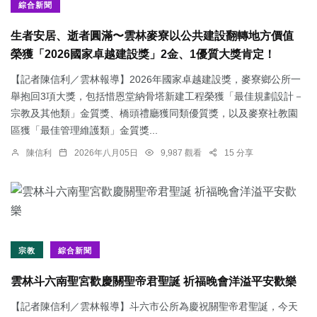
綜合新聞
生者安居、逝者圓滿〜雲林麥寮以公共建設翻轉地方價值
榮獲「2026國家卓越建設獎」2金、1優質大獎肯定！
【記者陳信利／雲林報導】2026年國家卓越建設獎，麥寮鄉公所一
舉抱回3項大獎，包括惜恩堂納骨塔新建工程榮獲「最佳規劃設計－
宗教及其他類」金質獎、橋頭禮廳獲同類優質獎，以及麥寮社教園
區獲「最佳管理維護類」金質獎...
陳信利
2026年八月05日
9,987 觀看
15 分享
宗教
綜合新聞
雲林斗六南聖宮歡慶關聖帝君聖誕 祈福晚會洋溢平安歡樂
【記者陳信利／雲林報導】斗六市公所為慶祝關聖帝君聖誕，今天