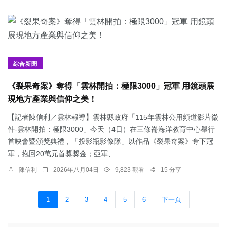
綜合新聞
《裂果奇案》奪得「雲林開拍：極限3000」冠軍 用鏡頭展
現地方產業與信仰之美！
【記者陳信利／雲林報導】雲林縣政府「115年雲林公用頻道影片徵
件-雲林開拍：極限3000」今天（4日）在三條崙海洋教育中心舉行
首映會暨頒獎典禮，「投影瓶影像隊」以作品《裂果奇案》奪下冠
軍，抱回20萬元首獎獎金；亞軍、...
陳信利
2026年八月04日
9,823 觀看
15 分享
1
2
3
4
5
6
下一頁