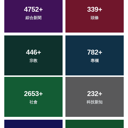
4752
+
339
+
綜合新聞
頭條
446
+
782
+
宗教
專欄
2653
+
232
+
社會
科技新知