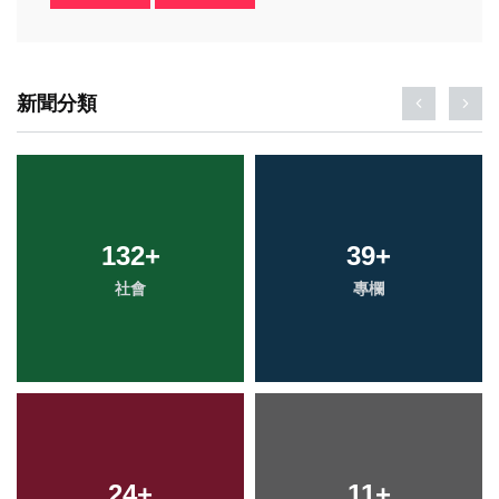
新聞分類
132
54
+
+
39
0
+
+
社會
旅遊
專欄
大陸
24
78
+
+
17
11
+
+