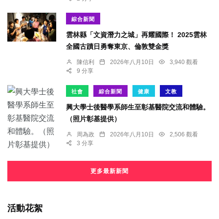
綜合新聞
雲林縣「文資潛力之城」再耀國際！ 2025雲林
全國古蹟日勇奪東京、倫敦雙金獎
陳信利
2026年八月10日
3,940 觀看
9 分享
社會
綜合新聞
健康
文教
興大學士後醫學系師生至彰基醫院交流和體驗。
（照片彰基提供）
周為政
2026年八月10日
2,506 觀看
3 分享
更多最新新聞
活動花絮