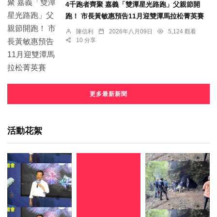
4千跑者齊聚 嘉義「雙潭星光路跑」父親節開
跑！ 市長黃敏惠預告11月迎雙潭馬拉松菁英賽
陳信利
2026年八月09日
5,124 觀看
10 分享
更多最新新聞
活動花絮