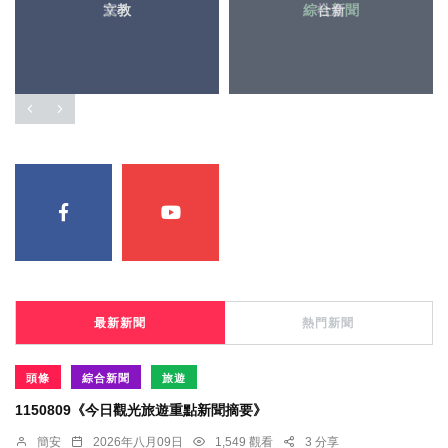
宗教
文教
綜合新聞
社會
最新新聞
熱門新聞
頭條
綜合新聞
旅遊
1150809《今日觀光旅遊重點新聞摘要》
簡安
2026年八月09日
1,549 觀看
3 分享