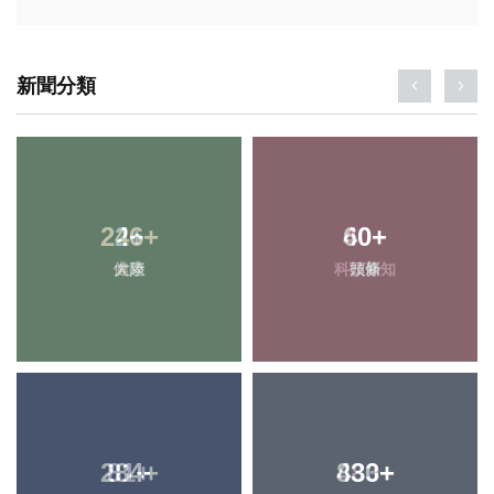
新聞分類
246
2
+
+
40
60
+
+
大陸
健康
科技新知
頭條
284
81
+
+
483
830
+
+