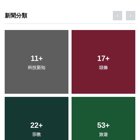
新聞分類
39
11
+
+
17
24
+
+
科技新知
專欄
頭條
農業
22
69
+
+
53
77
+
+
宗教
健康
旅遊
文教