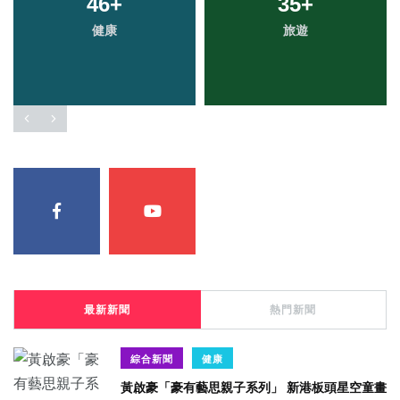
46
51
+
+
154
35
+
+
健康
文教
綜合新聞
旅遊
最新新聞
熱門新聞
綜合新聞
健康
黃啟豪「豪有藝思親子系列」 新港板頭星空童畫