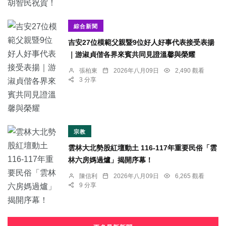
綜合新聞
吉安27位模範父親暨9位好人好事代表接受表揚
｜游淑貞偕各界來賓共同見證溫馨與榮耀
張柏東
2026年八月09日
2,490 觀看
3 分享
宗教
雲林大北勢股紅壇動土 116-117年重要民俗「雲
林六房媽過爐」揭開序幕！
陳信利
2026年八月09日
6,265 觀看
9 分享