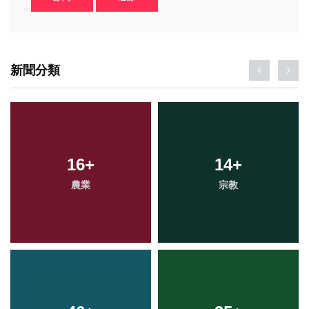
新聞分類
16
0
+
+
14
87
+
+
農業
大陸
宗教
社會