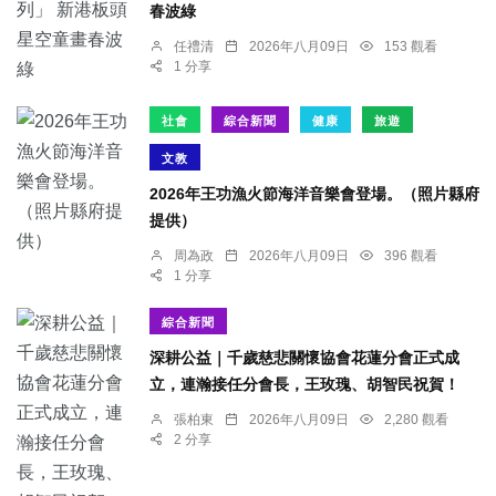
春波綠
任禮清
2026年八月09日
153 觀看
1 分享
社會
綜合新聞
健康
旅遊
文教
2026年王功漁火節海洋音樂會登場。（照片縣府
提供）
周為政
2026年八月09日
396 觀看
1 分享
綜合新聞
深耕公益｜千歲慈悲關懷協會花蓮分會正式成
立，連瀚接任分會長，王玫瑰、胡智民祝賀！
張柏東
2026年八月09日
2,280 觀看
2 分享