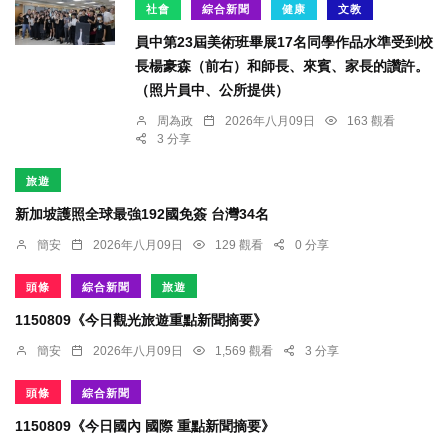
社會
綜合新聞
健康
文教
員中第23屆美術班畢展17名同學作品水準受到校
長楊豪森（前右）和師長、來賓、家長的讚許。
（照片員中、公所提供）
周為政
2026年八月09日
163 觀看
3 分享
旅遊
新加坡護照全球最強192國免簽 台灣34名
簡安
2026年八月09日
129 觀看
0 分享
頭條
綜合新聞
旅遊
1150809《今日觀光旅遊重點新聞摘要》
簡安
2026年八月09日
1,569 觀看
3 分享
頭條
綜合新聞
1150809《今日國內 國際 重點新聞摘要》