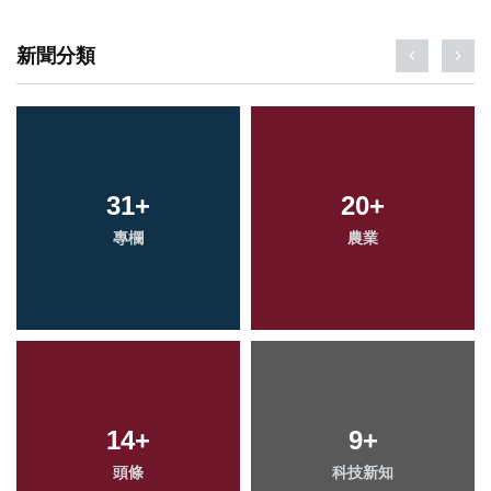
新聞分類
31
44
+
+
20
56
+
+
專欄
旅遊
農業
健康
191
14
+
+
9
0
+
+
綜合新聞
頭條
科技新知
大陸