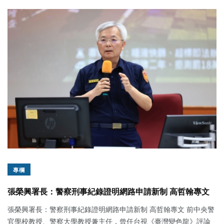
專欄
張榮興署長：警察刑事紀錄證明網路申請新制 高哲翰專文
張榮興署長：警察刑事紀錄證明網路申請新制 高哲翰專文 前中央警
官學校教授、警察大學教授兼主任，曾任台視《臺灣變色龍》評論