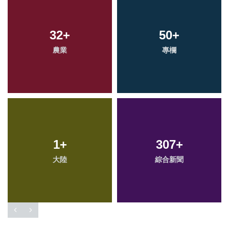
32
19
+
+
150
50
+
+
農業
頭條
專欄
社會
91
1
+
+
307
100
+
+
大陸
健康
綜合新聞
文教