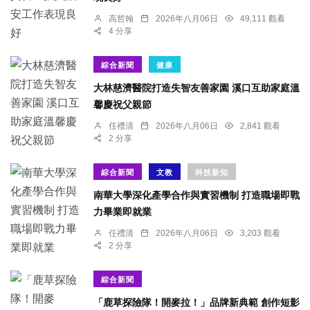
高哲翰
2026年八月06日
49,111 觀看
4 分享
綜合新聞
健康
大林慈濟醫院打造失智友善家園 溪口互助家庭溫
馨慶祝父親節
任禮清
2026年八月06日
2,841 觀看
2 分享
綜合新聞
文教
科技新知
南華大學深化產學合作與實習機制 打造職場即戰
力畢業即就業
任禮清
2026年八月06日
3,203 觀看
2 分享
綜合新聞
「鹿草探險隊！開麥拉！」品牌新典範 創作短影