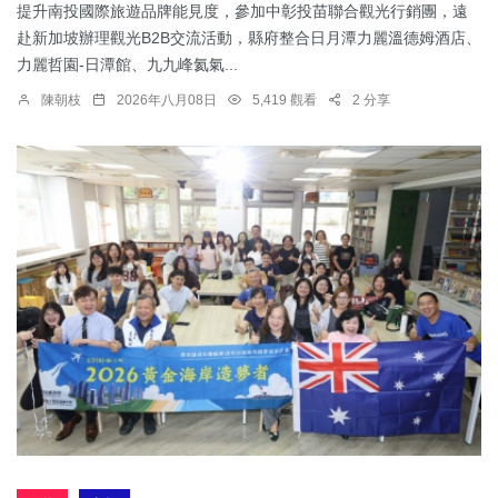
提升南投國際旅遊品牌能見度，參加中彰投苗聯合觀光行銷團，遠
赴新加坡辦理觀光B2B交流活動，縣府整合日月潭力麗溫德姆酒店、
力麗哲園-日潭館、九九峰氦氣...
陳朝枝
2026年八月08日
5,419 觀看
2 分享