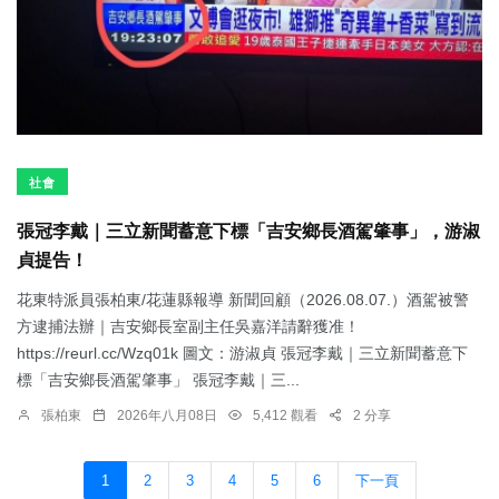
社會
張冠李戴｜三立新聞蓄意下標「吉安鄉長酒駕肇事」，游淑
貞提告！
花東特派員張柏東/花蓮縣報導 新聞回顧（2026.08.07.）酒駕被警
方逮捕法辦｜吉安鄉長室副主任吳嘉洋請辭獲准！
https://reurl.cc/Wzq01k 圖文：游淑貞 張冠李戴｜三立新聞蓄意下
標「吉安鄉長酒駕肇事」 張冠李戴｜三...
張柏東
2026年八月08日
5,412 觀看
2 分享
1
2
3
4
5
6
下一頁