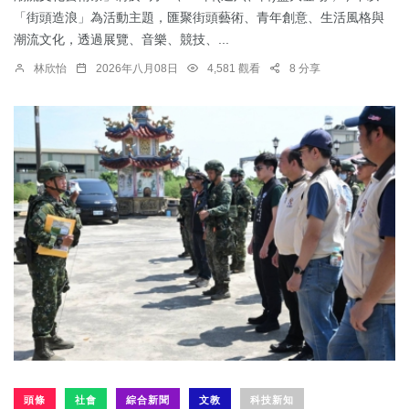
「街頭造浪」為活動主題，匯聚街頭藝術、青年創意、生活風格與
潮流文化，透過展覽、音樂、競技、...
林欣怡
2026年八月08日
4,581 觀看
8 分享
頭條
社會
綜合新聞
文教
科技新知