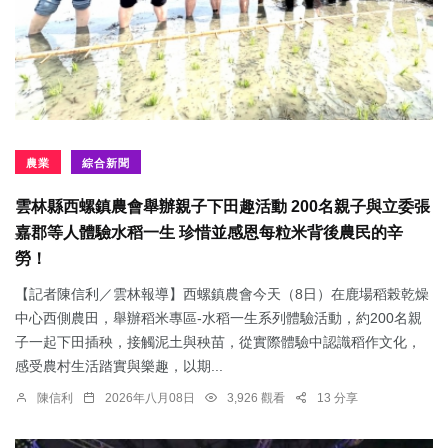
農業
綜合新聞
雲林縣西螺鎮農會舉辦親子下田趣活動 200名親子與立委張
嘉郡等人體驗水稻一生 珍惜並感恩每粒米背後農民的辛
勞！
【記者陳信利／雲林報導】西螺鎮農會今天（8日）在鹿場稻榖乾燥
中心西側農田，舉辦稻米專區-水稻一生系列體驗活動，約200名親
子一起下田插秧，接觸泥土與秧苗，從實際體驗中認識稻作文化，
感受農村生活踏實與樂趣，以期...
陳信利
2026年八月08日
3,926 觀看
13 分享