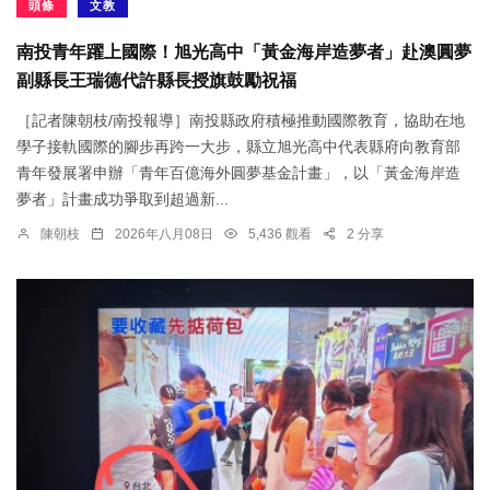
頭條
文教
南投青年躍上國際！旭光高中「黃金海岸造夢者」赴澳圓夢
副縣長王瑞德代許縣長授旗鼓勵祝福
［記者陳朝枝/南投報導］南投縣政府積極推動國際教育，協助在地
學子接軌國際的腳步再跨一大步，縣立旭光高中代表縣府向教育部
青年發展署申辦「青年百億海外圓夢基金計畫」，以「黃金海岸造
夢者」計畫成功爭取到超過新...
陳朝枝
2026年八月08日
5,436 觀看
2 分享