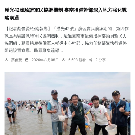
漢光42號驗證軍民協調機制 臺南後備幹部深入地方強化戰
略溝通
【記者蔡俊賢/台南報導】「漢光42號」演習實兵演練期間，第四作
戰區為驗證戰時軍民協調機制，透過臺南市後備指揮部動員暨民力
協調組，動員轄屬後備軍人輔導中心幹部，協力任務部隊執行道路
阻絕設置宣導、民眾聚集疏導...
蔡俊賢
2026年八月08日
5,508 觀看
2 分享