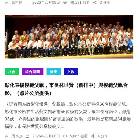
高哲翰
2026年八月08日
49,191 觀看
3 分享
社會
綜合新聞
健康
文教
彰化表揚模範父親，市長林世賢（前排中）與模範父親合
影。（照片公所提供）
（記者周為政彰化報導）父親節，彰化市公所表揚56名模範父親。
彰化市公所在生活藝文館表揚56位模範父親，最年長有兩位，都是
93歲，介壽里的張燦凱和富貴里的劉秋陽，最年輕是茄南里64歲廖
福臨，市長林世賢分享模範父...
周為政
2026年八月08日
5,665 觀看
4 分享