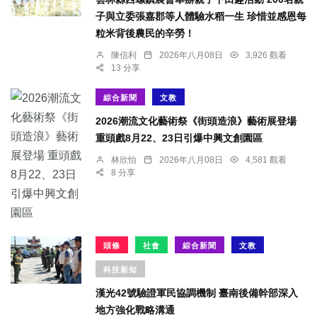
子與立委張嘉郡等人體驗水稻一生 珍惜並感恩每
粒米背後農民的辛勞！
陳信利
2026年八月08日
3,926 觀看
13 分享
綜合新聞
文教
2026潮流文化藝術祭《街頭造浪》藝術展登場
重頭戲8月22、23日引爆中興文創園區
林欣怡
2026年八月08日
4,581 觀看
8 分享
頭條
社會
綜合新聞
文教
科技新知
漢光42號驗證軍民協調機制 臺南後備幹部深入
地方強化戰略溝通