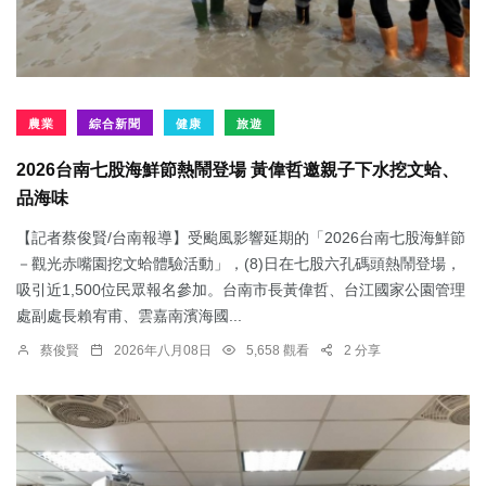
農業
綜合新聞
健康
旅遊
2026台南七股海鮮節熱鬧登場 黃偉哲邀親子下水挖文蛤、
品海味
【記者蔡俊賢/台南報導】受颱風影響延期的「2026台南七股海鮮節
－觀光赤嘴園挖文蛤體驗活動」，(8)日在七股六孔碼頭熱鬧登場，
吸引近1,500位民眾報名參加。台南市長黃偉哲、台江國家公園管理
處副處長賴宥甫、雲嘉南濱海國...
蔡俊賢
2026年八月08日
5,658 觀看
2 分享