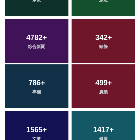
4782
+
342
+
綜合新聞
頭條
786
+
499
+
專欄
農業
1565
+
1417
+
文教
健康