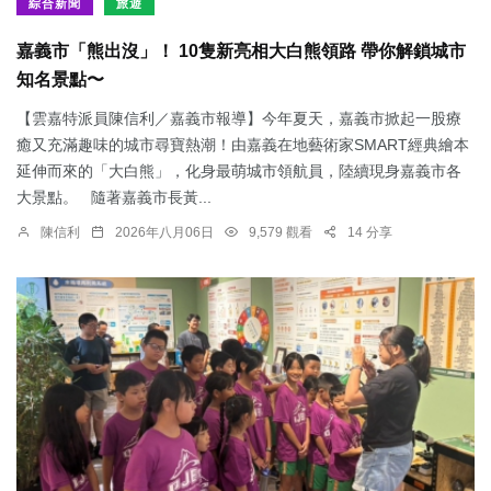
綜合新聞
旅遊
嘉義市「熊出沒」！ 10隻新亮相大白熊領路 帶你解鎖城市
知名景點〜
【雲嘉特派員陳信利／嘉義市報導】今年夏天，嘉義市掀起一股療
癒又充滿趣味的城市尋寶熱潮！由嘉義在地藝術家SMART經典繪本
延伸而來的「大白熊」，化身最萌城市領航員，陸續現身嘉義市各
大景點。 隨著嘉義市長黃...
陳信利
2026年八月06日
9,579 觀看
14 分享