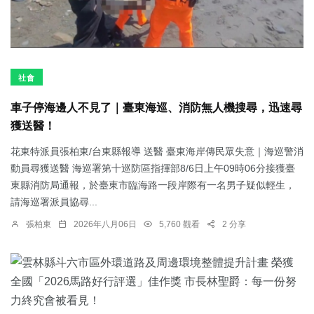
社會
車子停海邊人不見了｜臺東海巡、消防無人機搜尋，迅速尋
獲送醫！
花東特派員張柏東/台東縣報導 送醫 臺東海岸傳民眾失意｜海巡警消
動員尋獲送醫 海巡署第十巡防區指揮部8/6日上午09時06分接獲臺
東縣消防局通報，於臺東市臨海路一段岸際有一名男子疑似輕生，
請海巡署派員協尋...
張柏東
2026年八月06日
5,760 觀看
2 分享