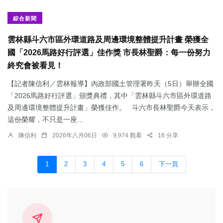
綜合新聞
雲林縣斗六市區外環道路及周邊環境整體提升計畫 榮獲全
國「2026馬路好行評選」佳作獎 市長林聖爵：每一份努力
終究會被看見！
【記者陳信利／雲林報導】內政部國土管理署昨天（5日）舉辦全國
「2026馬路好行評選」頒獎典禮，其中「雲林縣斗六市區外環道路
及周邊環境整體提升計畫」榮獲佳作。 斗六市長林聖爵今天表示，
這份榮耀，不只是一座...
陳信利
2026年八月06日
9,974 觀看
16 分享
1
2
3
4
5
6
下一頁