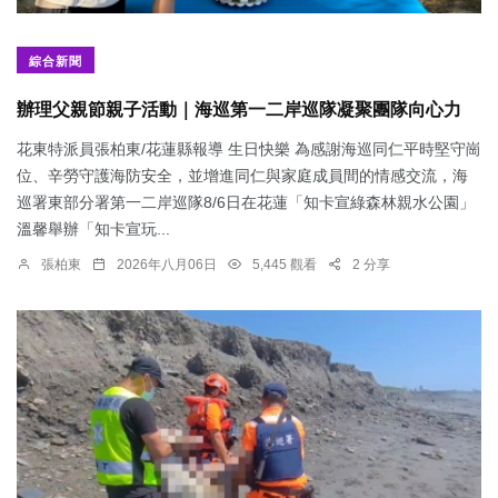
綜合新聞
辦理父親節親子活動｜海巡第一二岸巡隊凝聚團隊向心力
花東特派員張柏東/花蓮縣報導 生日快樂 為感謝海巡同仁平時堅守崗
位、辛勞守護海防安全，並增進同仁與家庭成員間的情感交流，海
巡署東部分署第一二岸巡隊8/6日在花蓮「知卡宣綠森林親水公園」
溫馨舉辦「知卡宣玩...
張柏東
2026年八月06日
5,445 觀看
2 分享