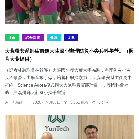
社會
綜合新聞
健康
文教
大葉環安系師生前進大莊國小辦理防災小尖兵科學營。（照
片大葉提供）
（記者林碧珠員林報導）大莊國小獲大葉大學協助，辦理防災小尖
兵科學營，由學童動手做，培養科學探索力。 大葉環安系主任周中
祺的「Science Agora模式擴大大眾科普實踐計畫」，獲國科會補
助，與溪州鄉大莊國小攜手舉辦...
周為政
2026年八月06日
5,651 觀看
3 分享