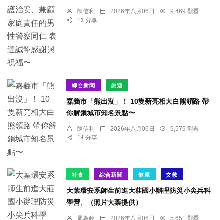
陳信利
2026年八月06日
9,469 觀看
13 分享
綜合新聞
旅遊
嘉義市「熊出沒」！ 10隻新亮相大白熊領路 帶
你解鎖城市知名景點〜
陳信利
2026年八月06日
9,579 觀看
14 分享
社會
綜合新聞
健康
文教
大葉環安系師生前進大莊國小辦理防災小尖兵科
學營。（照片大葉提供）
周為政
2026年八月06日
5,651 觀看