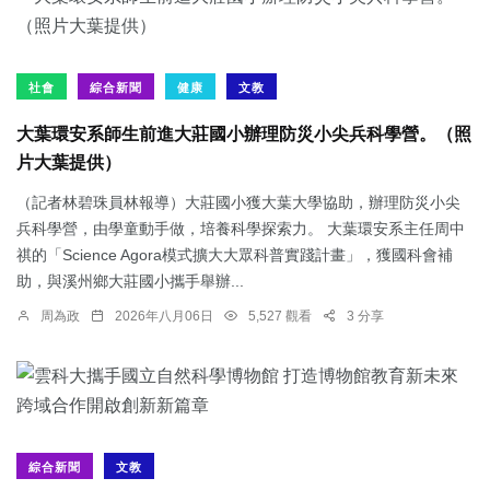
社會
綜合新聞
健康
文教
大葉環安系師生前進大莊國小辦理防災小尖兵科學營。（照
片大葉提供）
（記者林碧珠員林報導）大莊國小獲大葉大學協助，辦理防災小尖
兵科學營，由學童動手做，培養科學探索力。 大葉環安系主任周中
祺的「Science Agora模式擴大大眾科普實踐計畫」，獲國科會補
助，與溪州鄉大莊國小攜手舉辦...
周為政
2026年八月06日
5,527 觀看
3 分享
綜合新聞
文教