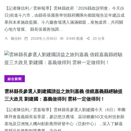
【記者陳信利／雲林報導】雲林縣政府「2026縣政說明會」今天(6
日)前進斗六市，由縣長張麗善率領縣府團隊向鄉親報告近年建設成
果與未來施政藍圖。斗六廳會場湧入滿滿鄉親，座無虛席，共同關
心地方發展。 縣長張麗善強調...
陳信利
2026年八月06日
9,946 觀看
20 分享
綜合新聞
雲林縣長參選人劉建國請益之旅到嘉義 借鏡嘉義縣經驗提
三大政見 劉建國：嘉義做得到 雲林一定做得到！
【記者陳信利／雲嘉報導】雲林縣長參選人劉建國今天（6日）率團
隊拜會嘉義縣長翁章梁，參訪悠沃農場、蒜頭糖廠5G文化科技創新
基地及亞洲無人機AI創新應用研發中心（亞創中心），深入了解嘉
義縣近年推動智慧農業、文化科...