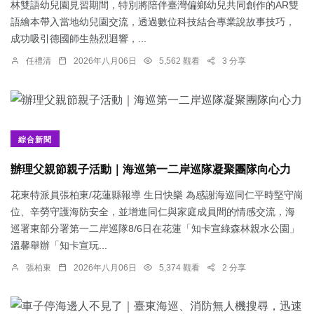
林雙語幼兒園見習期間，特別將陪伴臺灣偏鄉幼兒共同創作的AR雙
語繪本帶入當地幼兒園交流，透過數位科技結合專業說故事技巧，
成功吸引德國師生熱烈迴響，...
任禮清
2026年八月06日
5,562 觀看
3 分享
綜合新聞
辦理父親節親子活動｜海巡第一二岸巡隊凝聚團隊向心力
花東特派員張柏東/花蓮縣報導 生日快樂 為感謝海巡同仁平時堅守崗
位、辛勞守護海防安全，並增進同仁與家庭成員間的情感交流，海
巡署東部分署第一二岸巡隊8/6日在花蓮「知卡宣綠森林親水公園」
溫馨舉辦「知卡宣玩...
張柏東
2026年八月06日
5,374 觀看
2 分享