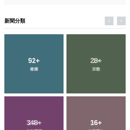
新聞分類
51
92
+
+
28
1
+
+
專欄
健康
大陸
宗教
348
24
+
+
36
16
+
+