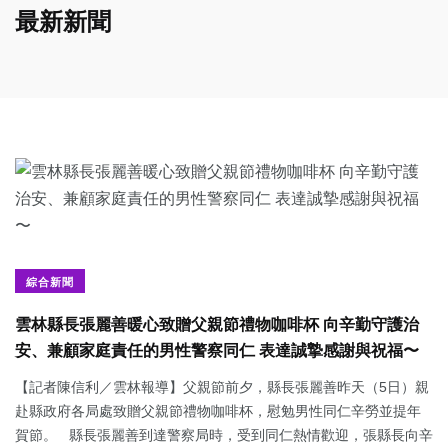
最新新聞
綜合新聞
雲林縣長張麗善暖心致贈父親節禮物咖啡杯 向辛勤守護治
安、兼顧家庭責任的男性警察同仁 表達誠摯感謝與祝福〜
【記者陳信利／雲林報導】父親節前夕，縣長張麗善昨天（5日）親
赴縣政府各局處致贈父親節禮物咖啡杯，慰勉男性同仁辛勞並提年
賀節。 縣長張麗善到達警察局時，受到同仁熱情歡迎，張縣長向辛