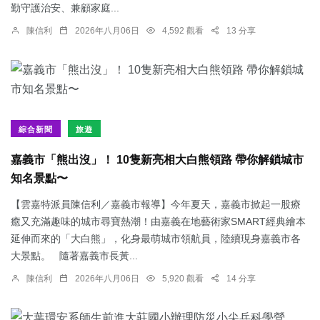
勤守護治安、兼顧家庭...
陳信利
2026年八月06日
4,592 觀看
13 分享
綜合新聞
旅遊
嘉義市「熊出沒」！ 10隻新亮相大白熊領路 帶你解鎖城市
知名景點〜
【雲嘉特派員陳信利／嘉義市報導】今年夏天，嘉義市掀起一股療
癒又充滿趣味的城市尋寶熱潮！由嘉義在地藝術家SMART經典繪本
延伸而來的「大白熊」，化身最萌城市領航員，陸續現身嘉義市各
大景點。 隨著嘉義市長黃...
陳信利
2026年八月06日
5,920 觀看
14 分享