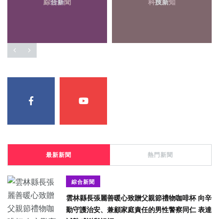
綜合新聞
頭條
科技新知
農業
最新新聞
熱門新聞
綜合新聞
雲林縣長張麗善暖心致贈父親節禮物咖啡杯 向辛
勤守護治安、兼顧家庭責任的男性警察同仁 表達