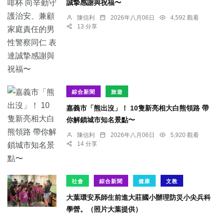
誠摯感謝與祝福〜
陳信利
2026年八月06日
4,592 觀看
13 分享
綜合新聞
旅遊
嘉義市「熊出沒」！ 10隻新亮相大白熊領路 帶
你解鎖城市知名景點〜
陳信利
2026年八月06日
5,920 觀看
14 分享
社會
綜合新聞
健康
文教
大葉環安系師生前進大莊國小辦理防災小尖兵科
學營。（照片大葉提供）