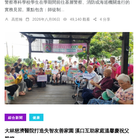
警察專科學校學生在學期間前往基層警察、消防或海巡機關進行的
實務見習。重點包含：師徒制...
高哲翰
2026年八月06日
49,140 觀看
4 分享
綜合新聞
健康
大林慈濟醫院打造失智友善家園 溪口互助家庭溫馨慶祝父