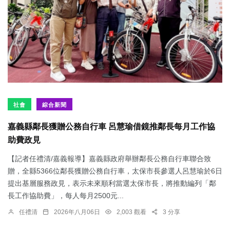
社會
綜合新聞
嘉義縣鄰長獲贈公務自行車 呂慧瑜借鏡推鄰長每月工作協
助費政見
【記者任禮清/嘉義報導】嘉義縣政府舉辦鄰長公務自行車聯合致
贈，全縣5366位鄰長獲贈公務自行車，太保市長參選人呂慧瑜於6日
提出基層服務政見，表示未來順利當選太保市長，將推動編列「鄰
長工作協助費」，每人每月2500元...
任禮清
2026年八月06日
2,003 觀看
3 分享