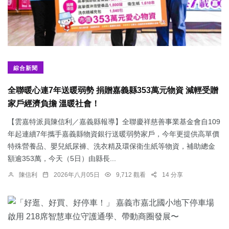
綜合新聞
全聯暖心連7年送暖弱勢 捐贈嘉義縣353萬元物資 減輕受贈
家戶經濟負擔 溫暖社會！
【雲嘉特派員陳信利／嘉義縣報導】全聯慶祥慈善事業基金會自109
年起連續7年攜手嘉義縣物資銀行送暖弱勢家戶，今年更提供高單價
特殊營養品、嬰兒紙尿褲、洗衣精及環保衛生紙等物資，補助總金
額逾353萬，今天（5日）由縣長...
陳信利
2026年八月05日
9,712 觀看
14 分享