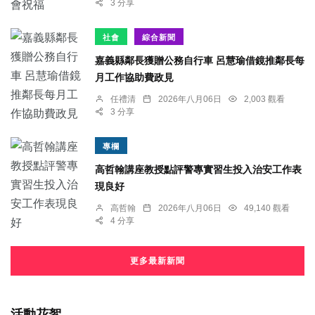
3 分享
社會
綜合新聞
嘉義縣鄰長獲贈公務自行車 呂慧瑜借鏡推鄰長每
月工作協助費政見
任禮清
2026年八月06日
2,003 觀看
3 分享
專欄
高哲翰講座教授點評警專實習生投入治安工作表
現良好
高哲翰
2026年八月06日
49,140 觀看
4 分享
更多最新新聞
活動花絮