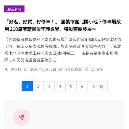
綜合新聞
「好逛、好買、好停車！」 嘉義市嘉北國小地下停車場啟
用 218席智慧車位守護通學、帶動商圈發展〜
【雲嘉特派員陳信利／嘉義市報導】嘉義市政府團隊克服營建物價
上漲、缺工及多次流標等挑戰，與市議會及各界攜手努力下，嘉北
國小地下停車場工程今天(5日)順利完工。 市長黃敏惠率市府團
隊，今天與市議會議長陳姿...
陳信利
2026年八月05日
9,833 觀看
15 分享
1
2
3
4
5
6
下一頁