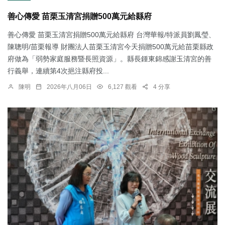
善心傳愛 苗栗玉清宮捐贈500萬元給縣府
善心傳愛 苗栗玉清宮捐贈500萬元給縣府 台灣華報/特派員劉鳳瑩、
陳聰明/苗栗報導 財團法人苗栗玉清宮今天捐贈500萬元給苗栗縣政
府做為「弱勢家庭服務暨長照資源」。縣長鍾東錦感謝玉清宮的善
行義舉，連續第4次挹注縣府投...
陳明
2026年八月06日
6,127 觀看
4 分享