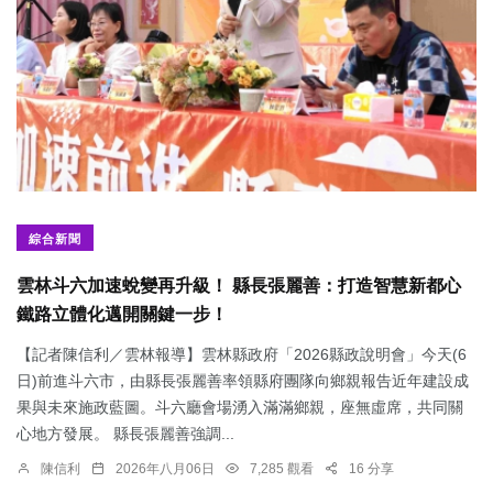
綜合新聞
雲林斗六加速蛻變再升級！ 縣長張麗善：打造智慧新都心
鐵路立體化邁開關鍵一步！
【記者陳信利／雲林報導】雲林縣政府「2026縣政說明會」今天(6
日)前進斗六市，由縣長張麗善率領縣府團隊向鄉親報告近年建設成
果與未來施政藍圖。斗六廳會場湧入滿滿鄉親，座無虛席，共同關
心地方發展。 縣長張麗善強調...
陳信利
2026年八月06日
7,285 觀看
16 分享