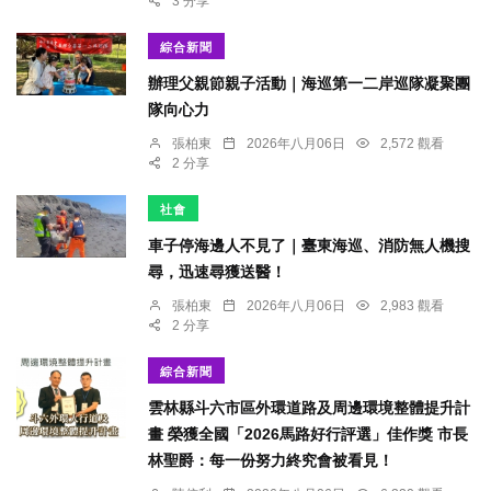
3 分享
綜合新聞
辦理父親節親子活動｜海巡第一二岸巡隊凝聚團
隊向心力
張柏東
2026年八月06日
2,572 觀看
2 分享
社會
車子停海邊人不見了｜臺東海巡、消防無人機搜
尋，迅速尋獲送醫！
張柏東
2026年八月06日
2,983 觀看
2 分享
綜合新聞
雲林縣斗六市區外環道路及周邊環境整體提升計
畫 榮獲全國「2026馬路好行評選」佳作獎 市長
林聖爵：每一份努力終究會被看見！