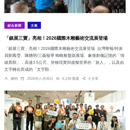
綜合新聞
文教
「鎮展三寶」亮相！2026國際木雕藝術交流展登場
「鎮展三寶」亮相！2026國際木雕藝術交流展登場 台灣華報/特派
員劉鳳瑩、陳聰明/三義報導 蜘蛛般盤踞展場、象徵創傷記憶的「情
緒異獸」，高達3.5公尺、穿梭現實與虛擬世界的「旅人」，以及由
文字轉化而成的「文字獸...
陳明
2026年八月06日
6,136 觀看
4 分享