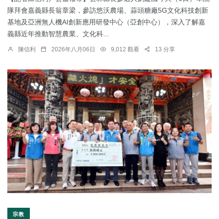
隊拜會嘉義縣長翁章梁，參訪悠沃農場、蒜頭糖廠5G文化科技創新
基地及亞洲無人機AI創新應用研發中心（亞創中心），深入了解嘉
義縣近年推動智慧農業、文化科...
陳信利
2026年八月06日
9,012 觀看
13 分享
宗教