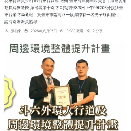
花東特派員張柏東/台東縣報導 送醫 臺東海岸傳民眾失意｜海巡警消
動員尋獲送醫 海巡署第十巡防區指揮部8/6日上午09時06分接獲臺
東縣消防局通報，於臺東市臨海路一段岸際有一名男子疑似輕生，
請海巡署派員協尋...
張柏東
2026年八月06日
2,983 觀看
2 分享