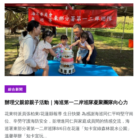
綜合新聞
辦理父親節親子活動｜海巡第一二岸巡隊凝聚團隊向心力
花東特派員張柏東/花蓮縣報導 生日快樂 為感謝海巡同仁平時堅守崗
位、辛勞守護海防安全，並增進同仁與家庭成員間的情感交流，海
巡署東部分署第一二岸巡隊8/6日在花蓮「知卡宣綠森林親水公園」
溫馨舉辦「知卡宣玩...