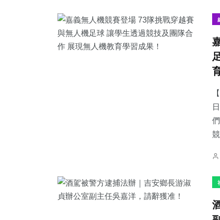
39
+
52
+
165
+
頭條
宗教
健康
【
日
們
競
1
+
306
+
56
+
大陸
社會
農業