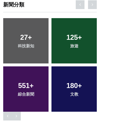
新聞分類
27
39
+
+
125
51
+
+
163
+
科技新知
頭條
旅遊
宗教
健康
551
1
+
+
180
306
+
+
56
+
綜合新聞
大陸
文教
社會
農業