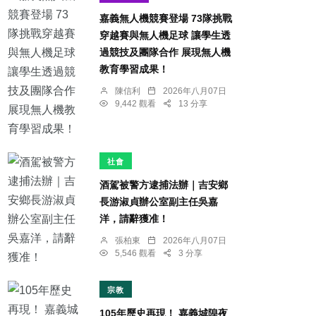
嘉義無人機競賽登場 73隊挑戰
穿越賽與無人機足球 讓學生透
過競技及團隊合作 展現無人機
教育學習成果！
陳信利
2026年八月07日
9,442 觀看
13 分享
社會
酒駕被警方逮捕法辦｜吉安鄉
長游淑貞辦公室副主任吳嘉
洋，請辭獲准！
張柏東
2026年八月07日
5,546 觀看
3 分享
宗教
105年歷史再現！ 嘉義城隍夜