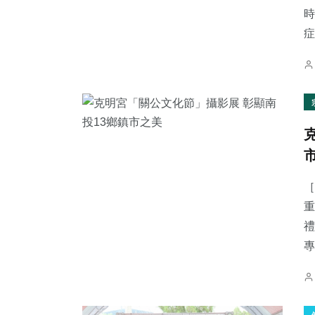
時
症.
［
重
禮
專