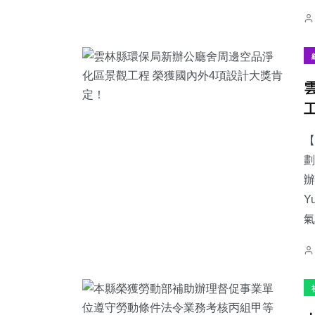
【
劃
辦
Y
氣