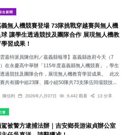
綜合新聞
嘉義無人機競賽登場 73隊挑戰穿越賽與無人機
足球 讓學生透過競技及團隊合作 展現無人機教
91
+
育學習成果！
專欄
雲嘉特派員陳信利／嘉義縣報導】嘉義縣政府今天（7
）在永慶高中舉辦「115年度嘉義縣無人機競賽」，學生
透過競技及團隊合作，展現無人機教育學習成果。 此次
賽共有國中組23隊、國小組50隊共73支隊伍同場競技...
陳信利
2026年八月07日
9,442 觀看
13 分享
社會
酒駕被警方逮捕法辦｜吉安鄉長游淑貞辦公室
副主任吳嘉洋，請辭獲准！