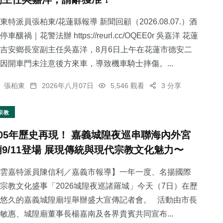
東特派員張柏東/花蓮縣報導 新聞回顧（2026.08.07.）酒
停車釀禍｜花警法辦 https://reurl.cc/OQEE0r 吳嘉洋 花蓮
吉安鄉長室副主任吳嘉洋，8月6日上午在花蓮市德安二
因開車門未注意後方來車，導致機車騎士摔傷。...
張柏東
2026年八月07日
5,546 觀看
3 分享
宗教
105年歷史再現！ 嘉義城隍夜巡串聯海內外宮
廟9/11登場 展現傳統與現代宗教文化魅力〜
雲嘉特派員陳信利／嘉義市報導】一年一度、名揚國際
宗教文化盛事「2026城隍夜巡諸羅城」今天（7日）在歷
悠久的嘉義城隍廟埕舉辦盛大宣傳記者會。 活動由市長
敏惠、城隍廟董事長楊嘉南及各界貴賓共同宣布...