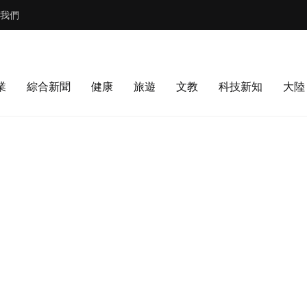
我們
業
綜合新聞
健康
旅遊
文教
科技新知
大陸