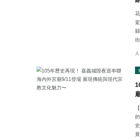
花
駕
縣
街
【
的
史
黃