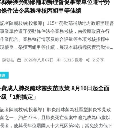
本縣榮獲勞動部補助辦理督促事業單位遵守勞
動條件法令業務考核丙組甲等佳績
記者陳朝枝/南投報導］115年勞動部補助地方政府辦理督
事業單位遵守勞動條件法令業務考核，南投縣政府在行
作業配合、業務執行情形及綜合評量等各項考核指標中
現優良，榮獲丙組甲等佳績，展現本縣積極落實勞動法...
陳朝枝
2026年八月07日
5,315 觀看
2 分享
健康
公費成人肺炎鏈球菌疫苗政策 8月10日起全面
升級「1劑搞定」
記者陳朝枝/南投報導］肺炎鏈球菌為社區型肺炎常見致
菌之一，約占27%，且肺炎死亡個案中逾九成為65歲以
長者，使其長年位居國人十大死因第3名；當免疫力低下