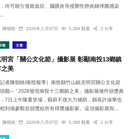
，尚可能引發敗血症、腦膜炎等侵襲性肺炎鏈球菌感染
..
陳朝枝
2026年八月07日
5,304 觀看
2 分享
宗教
文教
克明宮「關公文化節」攝影展 彰顯南投13鄉鎮
市之美
記者陳朝枝/南投報導］南投縣竹山鎮克明宮關公文化節
頭戲─「2026發現南投十三鄉鎮之美」攝影展徵件頒獎典
，7日上午隆重登場，縣府不僅大力補助，縣長許淑華也
程到場參觀並頒獎給所有得獎攝影家。這項攝影展與...
陳朝枝
2026年八月07日
5,388 觀看
2 分享
健康