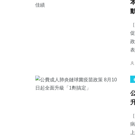
［
促
政
表
［
病
上