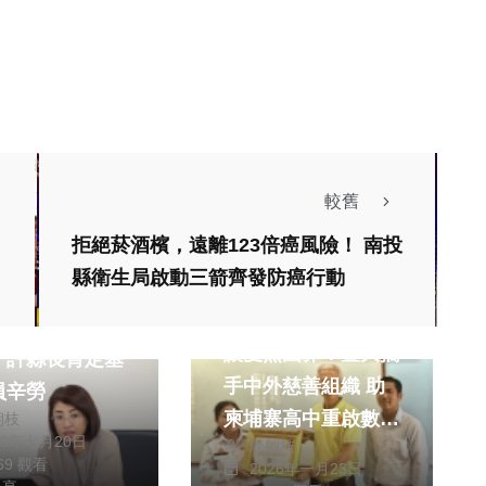
101
+
農業
較舊
拒絕菸酒檳，遠離123倍癌風險！ 南投
縣衛生局啟動三箭齊發防癌行動
社會
綜合新聞
人員每日檢測致
讓愛無國界！暨大攜
 許縣長肯定基
手中外慈善組織 助
員辛勞
柬埔寨高中重啟數位
朝枝
26年七月20日
陳朝枝
教育門戶
869 觀看
頭條
社會
2026年一月23日