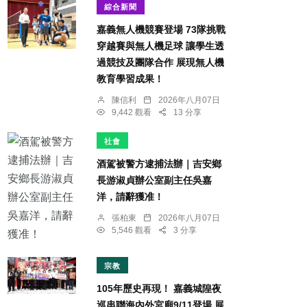
綜合新聞
嘉義無人機競賽登場 73隊挑戰
穿越賽與無人機足球 讓學生透
過競技及團隊合作 展現無人機
教育學習成果！
陳信利
2026年八月07日
9,442 觀看
13 分享
社會
酒駕被警方逮捕法辦｜吉安鄉
長游淑貞辦公室副主任吳嘉
洋，請辭獲准！
張柏東
2026年八月07日
5,546 觀看
3 分享
宗教
105年歷史再現！ 嘉義城隍夜
巡串聯海內外宮廟9/11登場 展