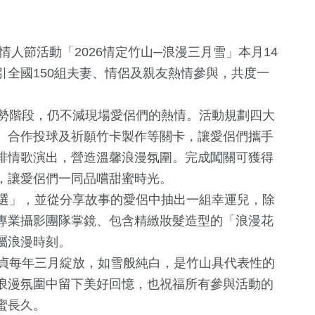
人節活動「2026情定竹山─浪漫三月雪」本月14
全國150組夫妻、情侶及親友熱情參與，共度一
勢階段，仍不減現場愛侶們的熱情。活動規劃四大
、合作投球及祈願竹卡製作等關卡，讓愛侶們攜手
排情歌演出，營造溫馨浪漫氛圍。完成闖關可獲得
，讓愛侶們一同品嚐甜蜜時光。
選」，並從分享故事的愛侶中抽出一組幸運兒，除
專業攝影團隊掌鏡、包含精緻妝髮造型的「浪漫花
屬浪漫時刻。
貞每年三月綻放，如雪般純白，是竹山具代表性的
浪漫氛圍中留下美好回憶，也祝福所有參與活動的
蜜長久。