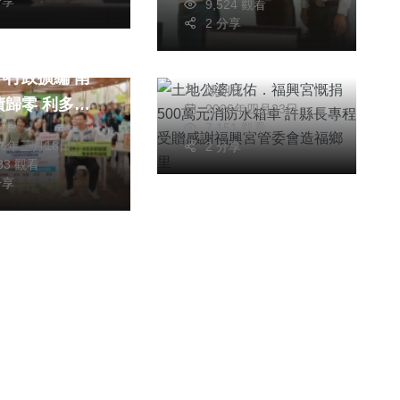
分享
9,524 觀看
土地公婆庇佑．福興
2 分享
宮慨捐500萬元消防
教師負擔 8月起
水箱車 許縣長專程
行政擴編 南
陳朝枝
受贈感謝福興宮管委
零 利多政
2026年四月23日
會造福鄉里
朝枝
7,151 觀看
碼！
26年三月18日
2 分享
483 觀看
分享