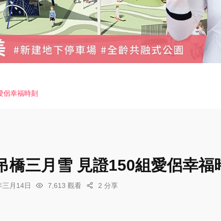
組愛侶幸福時刻
吊橋三月雪 見證150組愛侶幸福
6年三月14日
7,613 觀看
2 分享