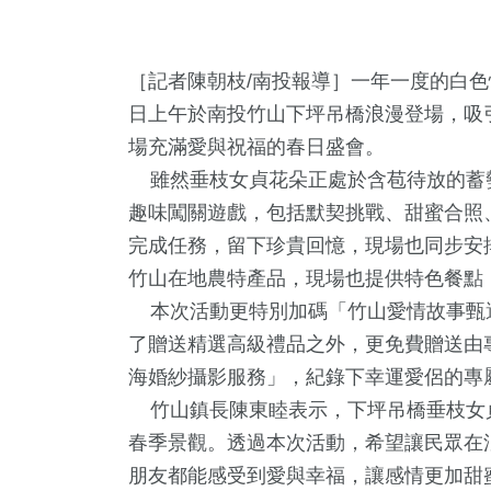
［記者陳朝枝/南投報導］一年一度的白色情
日上午於南投竹山下坪吊橋浪漫登場，吸引
場充滿愛與祝福的春日盛會。
雖然垂枝女貞花朵正處於含苞待放的蓄
趣味闖關遊戲，包括默契挑戰、甜蜜合照
完成任務，留下珍貴回憶，現場也同步安
竹山在地農特產品，現場也提供特色餐點
本次活動更特別加碼「竹山愛情故事甄
了贈送精選高級禮品之外，更免費贈送由
海婚紗攝影服務」，紀錄下幸運愛侶的專
竹山鎮長陳東睦表示，下坪吊橋垂枝女
春季景觀。透過本次活動，希望讓民眾在
朋友都能感受到愛與幸福，讓感情更加甜