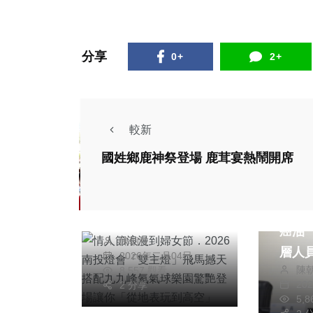
分享
0+
2+
315
+
70
+
291
+
文教
頭條
健康
較新
國姓鄉鹿神祭登場 鹿茸宴熱鬧開席
頭條
旅遊
情人節浪漫到婦女
健康
節．2026南投燈會
稽查
219
+
158
+
3
+
「雙主燈」飛馬撼天
癌油
旅遊
專欄
大陸
陳朝枝
搭配九九峰氦氣球樂
層人
2026年二月04日
園驚艷登場讓你「從
陳
8,557 觀看
20
地表玩到高空」
2 分享
5,