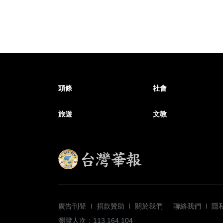
頭條
社會
旅遊
文教
廣告刊登
捐款贊助
關於我們
聯絡我們
隱
瀏覽人次：113,164,104