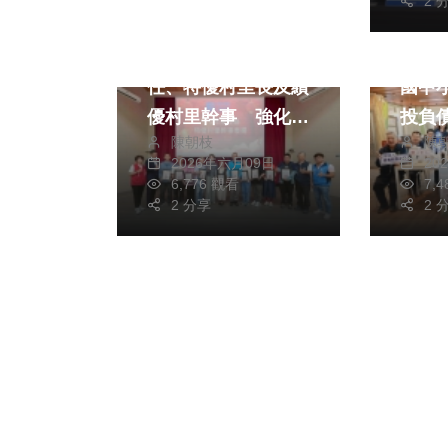
2 
頭條
文教
文教
南投縣表揚115年久
減輕
任、特優村里長及績
國中小
優村里幹事 強化基
投負債歸
陳朝枝
陳
層防災疏散能力
策加
2026年六月09日
20
6,776 觀看
7,
2 分享
2 