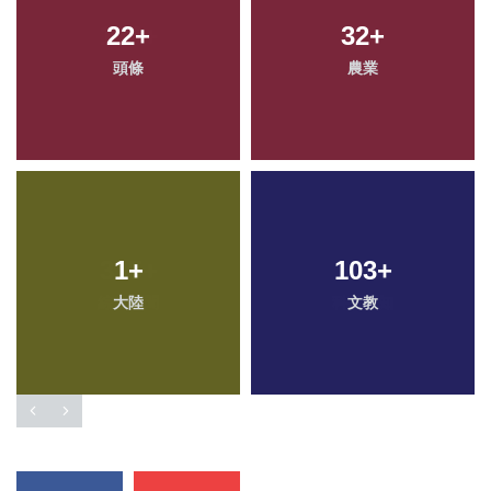
176
22
+
+
32
93
+
+
頭條
社會
農業
健康
315
1
+
+
103
15
+
+
綜合新聞
大陸
科技新知
文教