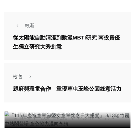
較新
從太陽能自動清潔到動漫MBTI研究 南投資優
生獨立研究大秀創意
較舊
縣府與環電合作 重現草屯玉峰公園綠意活力
文教
「115年慶祝童軍節暨女童軍懷念日大露營」 3/13
瑞竹國中熱鬧登場 童心協力邁向永續
陳朝枝
2026年三月13日
7,435 觀看
2 分享
文教
南投縣「她畫．她話」女性藝術特展開幕 61位女