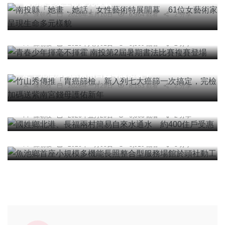
藝術家呈現生命多元樣貌
綜合新聞
陳朝枝
2026年五月10日
6,964 觀看
2 分享
青春少年揮毫不揮霍 南投第2屆暑期書法比賽複賽
登場
陳朝枝
2026年八月01日
5,569 觀看
2 分享
健康
竹山秀傳推「胃癌篩檢」新入列七大癌篩一次搞
定，完檢加碼送紫南宮錢母護佑新年
綜合新聞
陳朝枝
2026年一月29日
8,163 觀看
2 分享
國姓鄉北港、長福兩村簡易自來水通水 約400住
戶受惠
健康
陳朝枝
2026年五月29日
6,563 觀看
2 分享
魚池鄉首座小規模多機能長照整合型服務場館於頭
社動工
陳朝枝
2026年一月03日
8,919 觀看
3 分享