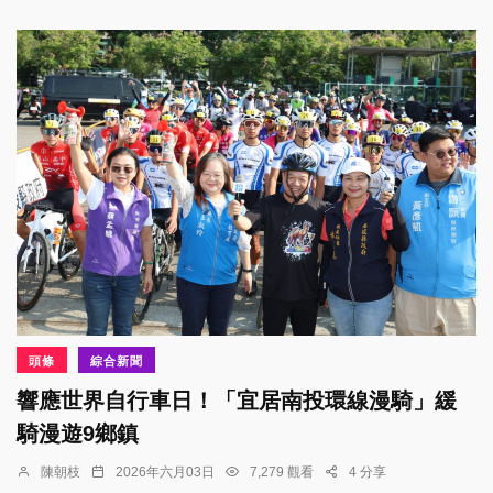
頭條
綜合新聞
響應世界自行車日！「宜居南投環線漫騎」緩
騎漫遊9鄉鎮
陳朝枝
2026年六月03日
7,279 觀看
4 分享