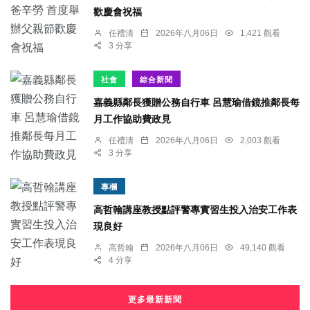
歡慶會祝福
任禮清
2026年八月06日
1,421 觀看
3 分享
社會
綜合新聞
嘉義縣鄰長獲贈公務自行車 呂慧瑜借鏡推鄰長每
月工作協助費政見
任禮清
2026年八月06日
2,003 觀看
3 分享
專欄
高哲翰講座教授點評警專實習生投入治安工作表
現良好
高哲翰
2026年八月06日
49,140 觀看
4 分享
更多最新新聞