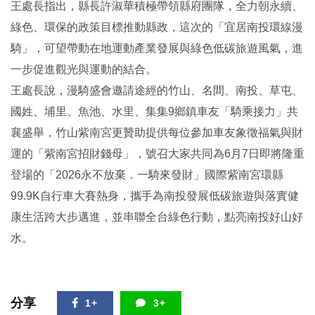
王處長指出，縣長許淑華積極帶領縣府團隊，全力朝永續、
綠色、環保的政策目標推動縣政，這次的「宜居南投環線漫
騎」，可望帶動在地運動產業發展與綠色低碳旅遊風氣，進
一步促進觀光與運動的結合。
王處長說，漫騎盛會邀請途經的竹山、名間、南投、草屯、
國姓、埔里、魚池、水里、集集9鄉鎮車友「騎乘接力」共
襄盛舉，竹山紫南宮更贊助提供每位參加車友象徵福氣與財
運的「紫南宮招財錢母」，號召大家共同為6月7日即將隆重
登場的「2026永不放棄．一騎來發財」國際紫南宮環縣
99.9K自行車大賽熱身，攜手為南投發展低碳旅遊與落實健
康生活跨大步邁進，並串聯全台綠色行動，點亮南投好山好
水。
分享
1+
3+