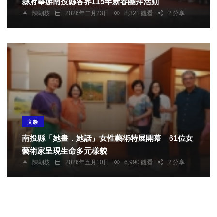
縣府舉辦南投縣各界115年新春團拜活動
陳朝枝
2026年二月23日
8,321 觀看
2 分享
文教
南投縣「她畫．她話」女性藝術特展開幕 61位女
藝術家呈現生命多元樣貌
陳朝枝
2026年五月10日
6,990 觀看
2 分享