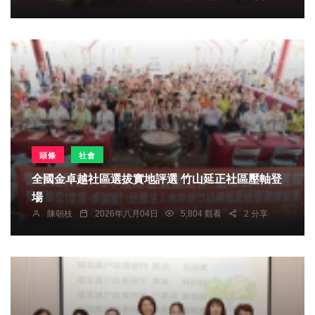
頭條
社會
全國金卓越社區選拔實地評選 竹山延正社區壓軸登
場
陳朝枝
2026年八月04日
5,804 觀看
2 分享