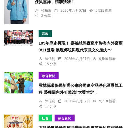
任吳嘉洋，請辭獲准！
張柏東
2026年八月07日
5,521 觀看
3 分享
宗教
105年歷史再現！ 嘉義城隍夜巡串聯海內外宮廟
9/11登場 展現傳統與現代宗教文化魅力〜
陳信利
2026年八月07日
9,546 觀看
15 分享
綜合新聞
雲林縣環保局新辦公廳舍周邊空品淨化區景觀工
程 榮獲國內外4項設計大獎肯定！
陳信利
2026年八月07日
9,718 觀看
17 分享
社會
綜合新聞
本縣榮獲勞動部補助辦理督促事業單位遵守勞動