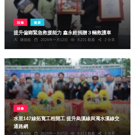
頭條
健康
提升偏鄉緊急救援能力 鑫永銓捐贈３輛救護車
陳朝枝
2026年一月12日
9,221 觀看
2 分享
頭條
水里147線拓寬工程開工 提升烏溪線與濁水溪線交
通路網
陳朝枝
2026年一月07日
8,613 觀看
2 分享