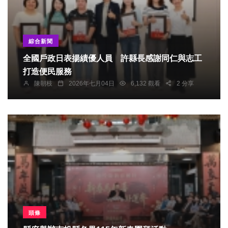
綜合新聞
全國戶政日表揚績優人員 許縣長感謝同仁與志工
打造便民服務
陳朝枝
2026年七月04日
6,132 觀看
2 分享
頭條