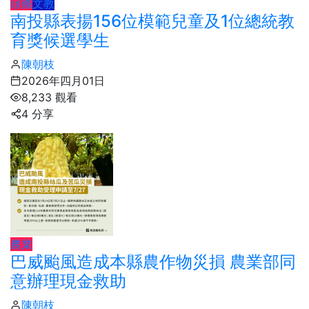
頭條
文教
南投縣表揚156位模範兒童及1位總統教
育獎候選學生
陳朝枝
2026年四月01日
8,233 觀看
4 分享
農業
巴威颱風造成本縣農作物災損 農業部同
意辦理現金救助
陳朝枝