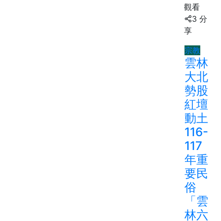
觀看
3 分
享
宗教
雲林
大北
勢股
紅壇
動土
116-
117
年重
要民
俗
「雲
林六