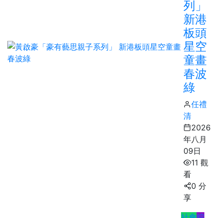
列」
新港
板頭
星空
童畫
春波
綠
任禮
清
2026
年八月
09日
11 觀
看
0 分
享
社會
綜