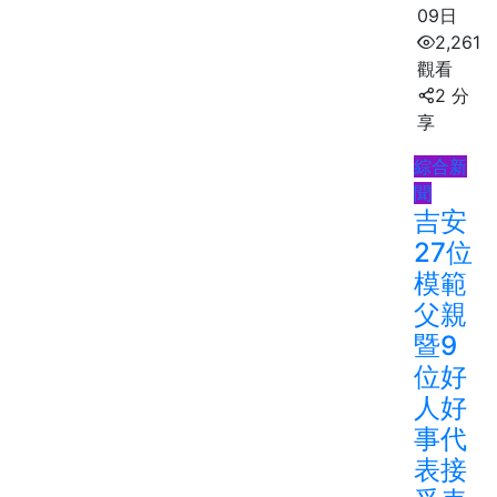
09日
2,261
觀看
2 分
享
綜合新
聞
吉安
27位
模範
父親
暨9
位好
人好
事代
表接