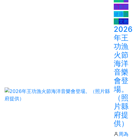
合新聞
健康
旅
遊
文教
2026
年王
功漁
火節
海洋
音樂
會登
場。
（照
片縣
府提
供）
周為