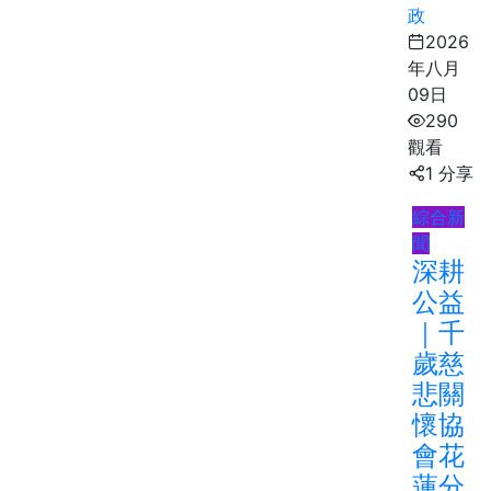
政
2026
年八月
09日
290
觀看
1 分享
綜合新
聞
深耕
公益
｜千
歲慈
悲關
懷協
會花
蓮分