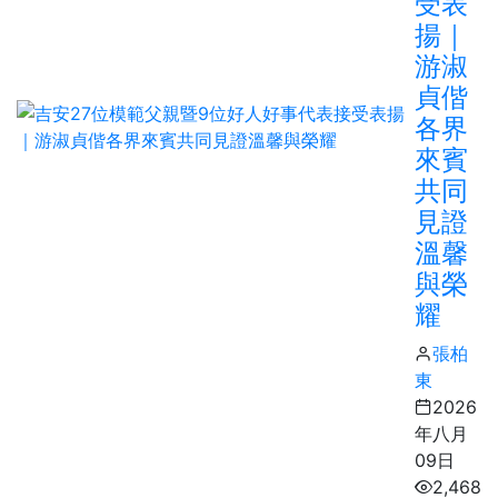
受表
揚｜
游淑
貞偕
各界
來賓
共同
見證
溫馨
與榮
耀
張柏
東
2026
年八月
09日
2,468