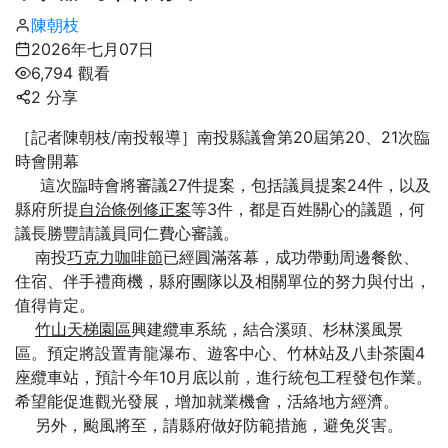
陳朝枝
2026年七月07日
6,794 觀看
2 分享
［記者陳朝枝/南投報導］南投縣議會第20屆第20、21次臨
時會開幕
這次臨時會將審議27件提案，包括議員提案24件，以及
縣府所提
自治條例修正案
等3件，都是百姓關心的議題，何
議長勝豐請議員同仁費心審議。
南投
巧克力咖啡節
已經圓滿落幕，成功帶動周邊餐飲、
住宿、伴手禮商機，縣府團隊以及相關單位的努力與付出，
值得肯定。
竹山天梯園區
興建纜車系統，結合溪頭、杉林溪風景
區。預定將設置青龍瀑布、遊客中心、竹林站及八卦茶園4
座纜車站，預計今年10月底以前，進行統包工程發包作業。
希望能促進觀光發展，增加就業機會，活絡地方經濟。
另外，颱風將至，請縣府做好防範措施，避免災害。