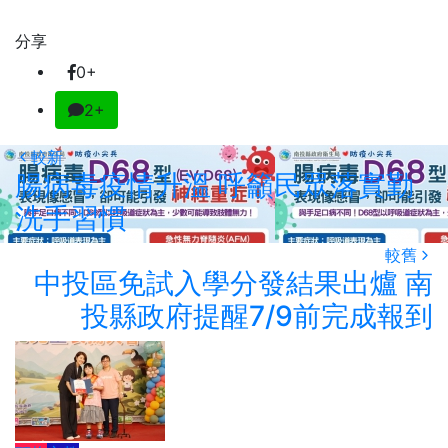
分享
0+
2+
較新
腸病毒疫情升溫 呼籲民眾落實勤
洗手習慣
較舊
中投區免試入學分發結果出爐 南
投縣政府提醒7/9前完成報到