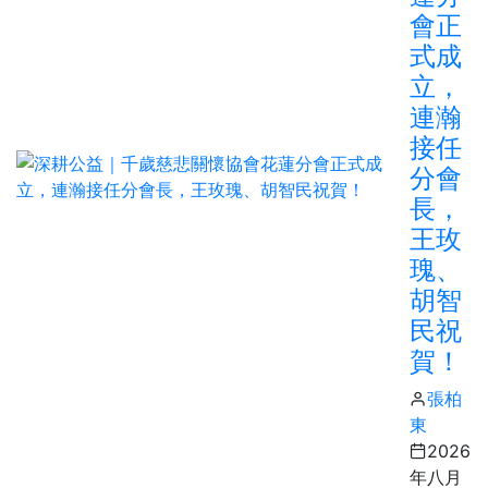
會正
式成
立，
連瀚
接任
分會
長，
王玫
瑰、
胡智
民祝
賀！
張柏
東
2026
年八月