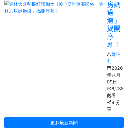
房媽
過
爐」
揭開
序
幕！
陳信
利
2026
年八月
09日
6,238
觀看
9 分
享
更多最新新聞