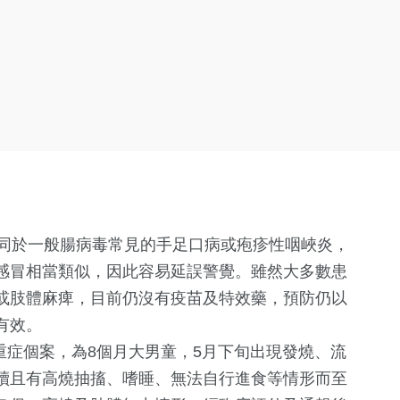
不同於一般腸病毒常見的手足口病或疱疹性咽峽炎，
感冒相當類似，因此容易延誤警覺。雖然大多數患
或肢體麻痺，目前仍沒有疫苗及特效藥，預防仍以
有效。
重症個案，為8個月大男童，5月下旬出現發燒、流
續且有高燒抽搐、嗜睡、無法自行進食等情形而至