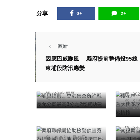
55
+
88
+
38
+
分享
0+
2+
農業
專欄
頭條
社會
綜合新聞
較新
旅遊
埔里福興、史港集會
因應巴威颱風 縣府提前整備投95線
櫻花
所許縣長允分攤最高
東埔段防汛應變
光：2
3分之2經費助建
頭條
陳朝枝
季 
2026年五月18日
南投
陳
在地
6,965 觀看
頭條
20
館開
2 分享
8,
縣府環保局協助檢警
齡健
2 
偵查蒐證捍衛河川生
陳
20
態 破獲橫跨中部五
6,
陳朝枝
縣市河川流域之環保
2 
2026年一月02日