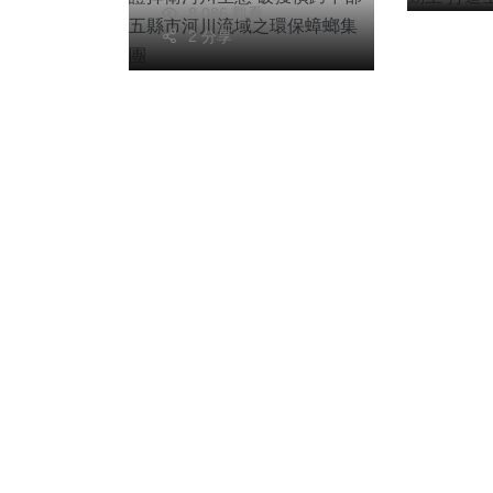
蟑螂集團
8,086 觀看
2 分享