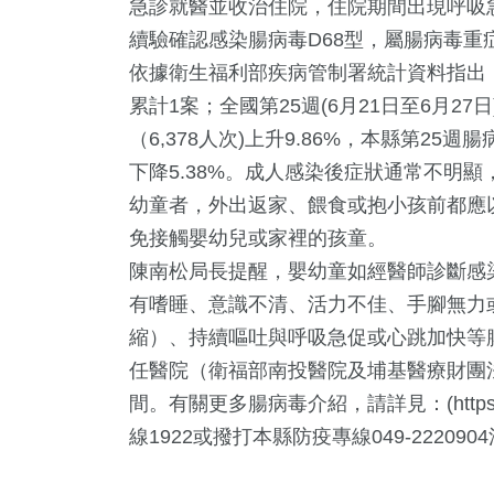
急診就醫並收治住院，住院期間出現呼吸
續驗確認感染腸病毒D68型，屬腸病毒重
依據衛生福利部疾病管制署統計資料指出，
累計1案；全國第25週(6月21日至6月27
（6,378人次)上升9.86%，本縣第25
下降5.38%。成人感染後症狀通常不明
幼童者，外出返家、餵食或抱小孩前都應
免接觸嬰幼兒或家裡的孩童。
陳南松局長提醒，嬰幼童如經醫師診斷感
有嗜睡、意識不清、活力不佳、手腳無力
縮）、持續嘔吐與呼吸急促或心跳加快等
114
+
1
+
25
+
任醫院（衛福部南投醫院及埔基醫療財團
旅遊
大陸
科技新知
間。有關更多腸病毒介紹，請詳見：(https://
線1922或撥打本縣防疫專線049-222090