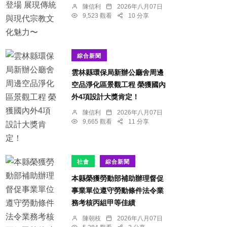
陳信利
2026年八月07日
9,523 觀看
10 分享
綜合新聞
雲林縣環保局新辦公廳舍周邊
空品淨化區景觀工程 榮獲國內
外4項設計大獎肯定！
陳信利
2026年八月07日
9,665 觀看
11 分享
社會
綜合新聞
本縣榮獲勞動部補助辦理督促
事業單位遵守勞動條件法令業
務考核丙組甲等佳績
陳朝枝
2026年八月07日