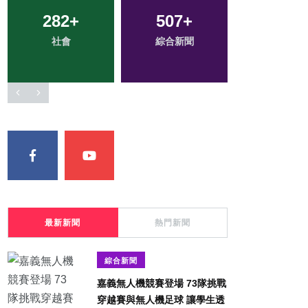
282
52
+
+
507
83
+
+
36
+
社會
農業
綜合新聞
專欄
頭條
最新新聞
熱門新聞
綜合新聞
嘉義無人機競賽登場 73隊挑戰
穿越賽與無人機足球 讓學生透