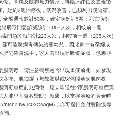
急促、高燒及肢體無力情形，經臨床評估及通報後
症。經約2週治療後，病況改善，已順利出院返家。
全國通報數計53案，確定病例計5案；死亡病例
日)腸病毒門急診就診計7,007人次，相較前一週
週腸病毒門急診就診計223人次，相較前一週（235人次)
顯，卻可能將病毒傳染給嬰幼兒，因此家中有孕婦或
以肥皂確實洗手，家人若出現呼吸道症狀，也應避
染腸病毒，請注意觀察是否出現重症前兆，如發現
或麻痺、肌抽躍（無故驚嚇或突然間全身肌肉收
腸病毒重症前兆病徵，應立即送往2家腸病毒重症責
168
+
法人埔里基督教醫院）就醫，以掌握治療的黃金時
文教
ntshb.tw/hc03CeaqM)，亦可撥打免付費防疫專
4洽詢。