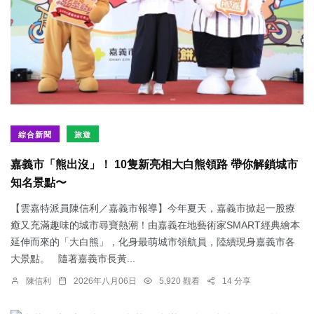
綜合新聞
旅遊
嘉義市「熊出沒」！ 10隻新亮相大白熊領路 帶你解鎖城市
知名景點〜
【雲嘉特派員陳信利／嘉義市報導】今年夏天，嘉義市掀起一股療
癒又充滿趣味的城市尋寶熱潮！由嘉義在地藝術家SMART經典繪本
延伸而來的「大白熊」，化身最萌城市領航員，陸續現身嘉義市各
大景點。 隨著嘉義市長黃...
陳信利
2026年八月06日
5,920 觀看
14 分享