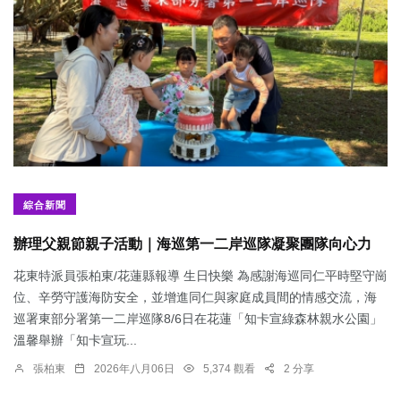
綜合新聞
辦理父親節親子活動｜海巡第一二岸巡隊凝聚團隊向心力
花東特派員張柏東/花蓮縣報導 生日快樂 為感謝海巡同仁平時堅守崗
位、辛勞守護海防安全，並增進同仁與家庭成員間的情感交流，海
巡署東部分署第一二岸巡隊8/6日在花蓮「知卡宣綠森林親水公園」
溫馨舉辦「知卡宣玩...
張柏東
2026年八月06日
5,374 觀看
2 分享