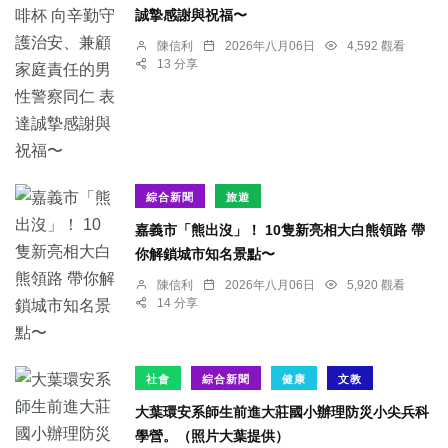
誠摯感謝與祝福〜
陳信利
2026年八月06日
4,592 觀看
13 分享
綜合新聞
旅遊
嘉義市「熊出沒」！ 10隻新亮相大白熊領路 帶
你解鎖城市知名景點〜
陳信利
2026年八月06日
5,920 觀看
14 分享
社會
綜合新聞
健康
文教
大葉環安系師生前進大莊國小辦理防災小尖兵科
學營。（照片大葉提供）