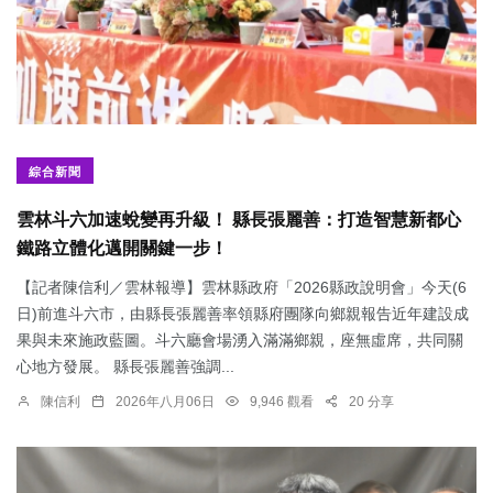
綜合新聞
雲林斗六加速蛻變再升級！ 縣長張麗善：打造智慧新都心
鐵路立體化邁開關鍵一步！
【記者陳信利／雲林報導】雲林縣政府「2026縣政說明會」今天(6
日)前進斗六市，由縣長張麗善率領縣府團隊向鄉親報告近年建設成
果與未來施政藍圖。斗六廳會場湧入滿滿鄉親，座無虛席，共同關
心地方發展。 縣長張麗善強調...
陳信利
2026年八月06日
9,946 觀看
20 分享