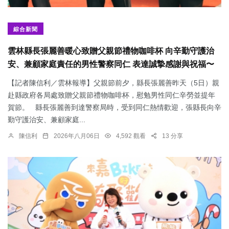
綜合新聞
雲林縣長張麗善暖心致贈父親節禮物咖啡杯 向辛勤守護治
安、兼顧家庭責任的男性警察同仁 表達誠摯感謝與祝福〜
【記者陳信利／雲林報導】父親節前夕，縣長張麗善昨天（5日）親
赴縣政府各局處致贈父親節禮物咖啡杯，慰勉男性同仁辛勞並提年
賀節。 縣長張麗善到達警察局時，受到同仁熱情歡迎，張縣長向辛
勤守護治安、兼顧家庭...
陳信利
2026年八月06日
4,592 觀看
13 分享