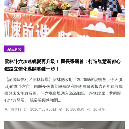
綜合新聞
雲林斗六加速蛻變再升級！ 縣長張麗善：打造智慧新都心
鐵路立體化邁開關鍵一步！
【記者陳信利／雲林報導】雲林縣政府「2026縣政說明會」今天(6
日)前進斗六市，由縣長張麗善率領縣府團隊向鄉親報告近年建設成
果與未來施政藍圖。斗六廳會場湧入滿滿鄉親，座無虛席，共同關
心地方發展。 縣長張麗善強調...
陳信利
2026年八月06日
10,186 觀看
20 分享