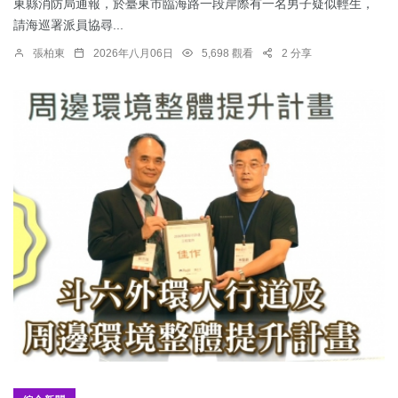
東縣消防局通報，於臺東市臨海路一段岸際有一名男子疑似輕生，
請海巡署派員協尋...
張柏東
2026年八月06日
5,698 觀看
2 分享