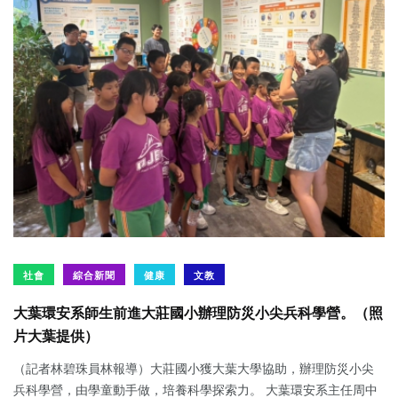
社會
綜合新聞
健康
文教
大葉環安系師生前進大莊國小辦理防災小尖兵科學營。（照
片大葉提供）
（記者林碧珠員林報導）大莊國小獲大葉大學協助，辦理防災小尖
兵科學營，由學童動手做，培養科學探索力。 大葉環安系主任周中