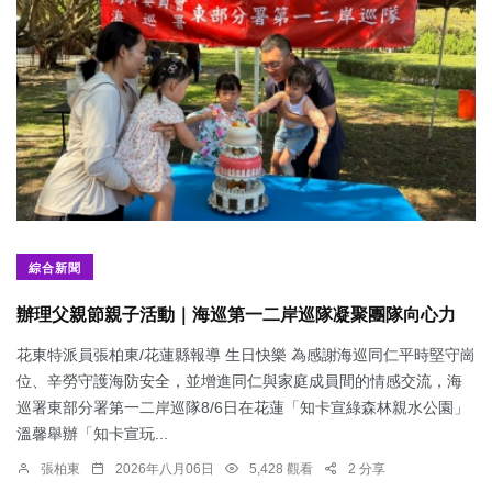
綜合新聞
辦理父親節親子活動｜海巡第一二岸巡隊凝聚團隊向心力
花東特派員張柏東/花蓮縣報導 生日快樂 為感謝海巡同仁平時堅守崗
位、辛勞守護海防安全，並增進同仁與家庭成員間的情感交流，海
巡署東部分署第一二岸巡隊8/6日在花蓮「知卡宣綠森林親水公園」
溫馨舉辦「知卡宣玩...
張柏東
2026年八月06日
5,428 觀看
2 分享