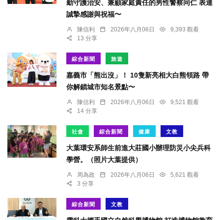
勤守護治安、兼顧家庭責任的男性警察同仁 表達
誠摯感謝與祝福〜
陳信利
2026年八月06日
9,393 觀看
13 分享
綜合新聞
旅遊
嘉義市「熊出沒」！ 10隻新亮相大白熊領路 帶
你解鎖城市知名景點〜
陳信利
2026年八月06日
9,521 觀看
14 分享
社會
綜合新聞
健康
文教
大葉環安系師生前進大莊國小辦理防災小尖兵科
學營。（照片大葉提供）
周為政
2026年八月06日
5,621 觀看
3 分享
綜合新聞
文教