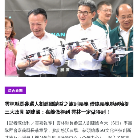
綜合新聞
雲林縣長參選人劉建國請益之旅到嘉義 借鏡嘉義縣經驗提
三大政見 劉建國：嘉義做得到 雲林一定做得到！
【記者陳信利／雲嘉報導】雲林縣長參選人劉建國今天（6日）率團
隊拜會嘉義縣長翁章梁，參訪悠沃農場、蒜頭糖廠5G文化科技創新
基地及亞洲無人機AI創新應用研發中心（亞創中心），深入了解嘉