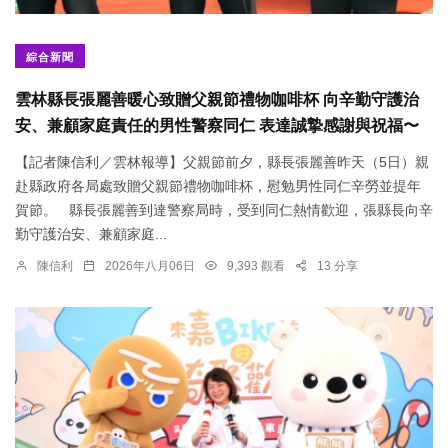
綜合新聞
雲林縣長張麗善暖心致贈父親節禮物咖啡杯 向辛勤守護治
安、兼顧家庭責任的男性警察同仁 表達誠摯感謝與祝福〜
【記者陳信利／雲林報導】父親節前夕，縣長張麗善昨天（5日）親
赴縣政府各局處致贈父親節禮物咖啡杯，慰勉男性同仁辛勞並提年
賀節。 縣長張麗善到達警察局時，受到同仁熱情歡迎，張縣長向辛
勤守護治安、兼顧家庭...
陳信利
2026年八月06日
9,393 觀看
13 分享