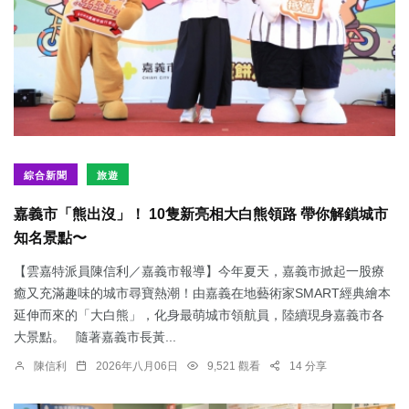
綜合新聞
旅遊
嘉義市「熊出沒」！ 10隻新亮相大白熊領路 帶你解鎖城市
知名景點〜
【雲嘉特派員陳信利／嘉義市報導】今年夏天，嘉義市掀起一股療
癒又充滿趣味的城市尋寶熱潮！由嘉義在地藝術家SMART經典繪本
延伸而來的「大白熊」，化身最萌城市領航員，陸續現身嘉義市各
大景點。 隨著嘉義市長黃...
陳信利
2026年八月06日
9,521 觀看
14 分享