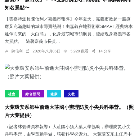
知名景點〜
【雲嘉特派員陳信利／嘉義市報導】今年夏天，嘉義市掀起一股療
癒又充滿趣味的城市尋寶熱潮！由嘉義在地藝術家SMART經典繪本
延伸而來的「大白熊」，化身最萌城市領航員，陸續現身嘉義市各
大景點。 隨著嘉義市長黃...
陳信利
2026年八月06日
5,920 觀看
14 分享
社會
綜合新聞
健康
文教
大葉環安系師生前進大莊國小辦理防災小尖兵科學營。（照
片大葉提供）
（記者林碧珠員林報導）大莊國小獲大葉大學協助，辦理防災小尖
兵科學營，由學童動手做，培養科學探索力。 大葉環安系主任周中