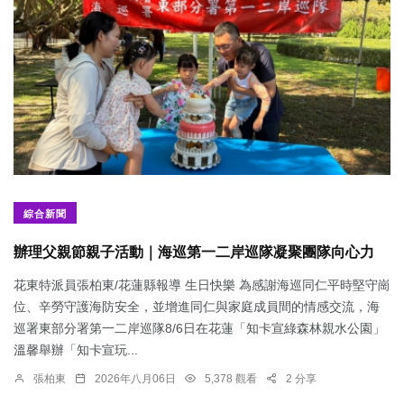
綜合新聞
辦理父親節親子活動｜海巡第一二岸巡隊凝聚團隊向心力
花東特派員張柏東/花蓮縣報導 生日快樂 為感謝海巡同仁平時堅守崗
位、辛勞守護海防安全，並增進同仁與家庭成員間的情感交流，海
巡署東部分署第一二岸巡隊8/6日在花蓮「知卡宣綠森林親水公園」
溫馨舉辦「知卡宣玩...
張柏東
2026年八月06日
5,378 觀看
2 分享