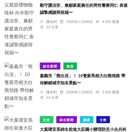
勤守護治安、兼顧家庭責任的男性警察同仁 表達
誠摯感謝與祝福〜
陳信利
2026年八月06日
4,592 觀看
13 分享
綜合新聞
旅遊
嘉義市「熊出沒」！ 10隻新亮相大白熊領路 帶
你解鎖城市知名景點〜
陳信利
2026年八月06日
5,920 觀看
14 分享
社會
綜合新聞
健康
文教
大葉環安系師生前進大莊國小辦理防災小尖兵科