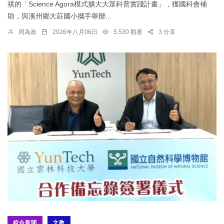
祺的「Science Agora模式擴大大眾科普實踐計畫」，獲國科會補
助，與溪州鄉大莊國小攜手舉辦...
周為政
2026年八月06日
5,530 觀看
3 分享
綜合新聞
文教