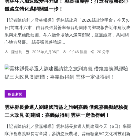
雲林斗六加速蛻變再升級！ 縣長張麗善：打造智慧新都心
鐵路立體化邁開關鍵一步！
【記者陳信利／雲林報導】雲林縣政府「2026縣政說明會」今天(6
日)前進斗六市，由縣長張麗善率領縣府團隊向鄉親報告近年建設成
果與未來施政藍圖。斗六廳會場湧入滿滿鄉親，座無虛席，共同關
心地方發展。 縣長張麗善強調...
陳信利
2026年八月06日
9,946 觀看
20 分享
綜合新聞
雲林縣長參選人劉建國請益之旅到嘉義 借鏡嘉義縣經驗提
三大政見 劉建國：嘉義做得到 雲林一定做得到！
【記者陳信利／雲嘉報導】雲林縣長參選人劉建國今天（6日）率團
隊拜會嘉義縣長翁章梁，參訪悠沃農場、蒜頭糖廠5G文化科技創新