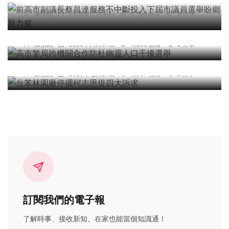
舉盼鄉親力挺
陳信銘
2026年二月09日
7,588 觀看
3 分享
社會
高市警局跨機關合作防杜幽靈人口干擾選舉
陳信銘
2026年六月04日
6,506 觀看
2 分享
綜合新聞
台苯林園廠停擺柯志恩提四大訴求
陳信銘
2026年七月27日
5,907 觀看
2 分享
訂閱我們的電子報
了解時事、接收新知、在家也能當個知識通！