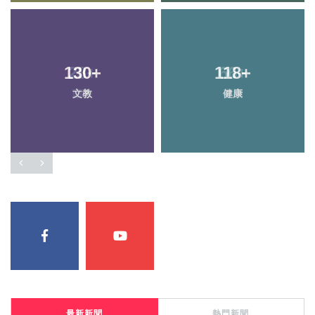
130
28
+
+
118
66
+
+
文教
頭條
健康
專欄
最新新聞
熱門新聞