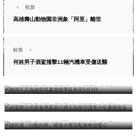
較新
高雄壽山動物園非洲象「阿里」離世
較舊
何姓男子酒駕撞擊11輛汽機車受傷送醫
綜合新聞
降雨不足高雄那瑪夏賞螢季延長至5月3日
社會
陳信銘
2026年四月13日
7,782 觀看
3 分享
林園警分局青春專案首日擴大臨檢守護青少年暑期
安全
陳信銘
2026年七月01日
6,025 觀看
3 分享
綜合新聞
移民署「行動列車」開進大寮宅配服務超暖心
陳信銘
2026年六月11日
6,653 觀看
4 分享
綜合新聞
前高市副議長蔡昌達服務不中斷投入下屆市議員選