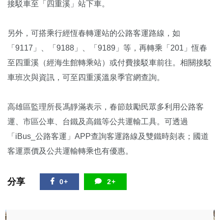
接駁車至「四重溪」站下車。
另外，可搭乘行經恆春轉運站的公路客運路線，如
「9117」、「9188」、「9189」等，再轉乘「201」恆春
至四重溪（經海生館轉乘站）或付費接駁車前往。相關接駁
車班次與資訊，可至四重溪溫泉季官網查詢。
高雄區監理所長馮靜滿表示，春節鼓勵民眾多利用公路客
運、市區公車、台鐵及高鐵等公共運輸工具。可透過
「iBus_公路客運」APP查詢客運路線及雙鐵時刻表；國道
客運票價及公共運輸轉乘也有優惠。
分享
0+
2+