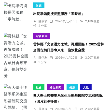
健康
出院準備銜接長照服務「零時差」
陳朝枝
2026年八月10日
2,189 觀看
2 分享
綜合新聞
雲林縣「文資潛力之城」再耀國際！ 2025雲林
全國古蹟日勇奪東京、倫敦雙金獎
陳信利
2026年八月10日
3,907 觀看
9 分享
社會
綜合新聞
健康
文教
興大學士後醫學系師生至彰基醫院交流和體驗。
（照片彰基提供）
周為政
2026年八月10日
2,482 觀看