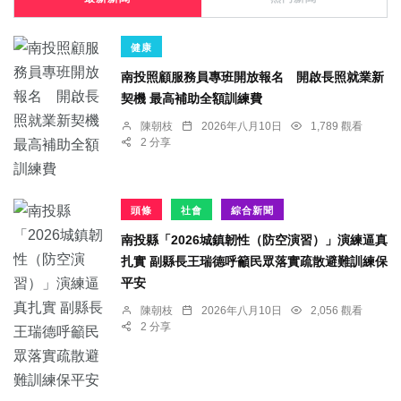
健康
南投照顧服務員專班開放報名 開啟長照就業新
契機 最高補助全額訓練費
陳朝枝
2026年八月10日
1,789 觀看
2 分享
頭條
社會
綜合新聞
南投縣「2026城鎮韌性（防空演習）」演練逼真
扎實 副縣長王瑞德呼籲民眾落實疏散避難訓練保
平安
陳朝枝
2026年八月10日
2,056 觀看
2 分享