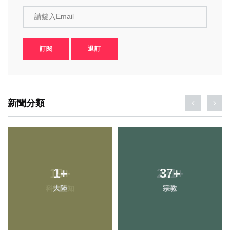
請鍵入Email
訂閱
退訂
新聞分類
19
1
+
+
221
37
+
+
科技新知
大陸
宗教
社會