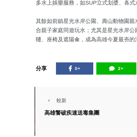
多水上娛樂服務，如SUP立式划槳、各式
其餘如前鎮星光水岸公園、壽山動物園親
合親子家庭同遊玩水；尤其是星光水岸公
韆、座椅及遮陽傘，成為高雄今夏最夯的
141
+
157
+
109
+
健康
文教
旅遊
分享
0+
2+
綜合新
450
+
264
+
1
+
較新
綜合新聞
高雄
綜合新聞
社會
大陸
高雄警破疾速送毒集團
賴瑞隆在大寮、林園
放小
綜合新聞
綜合新
區進行掃街謝票
更舒
茂管處前進台北夏季
高雄
陳信銘
陳