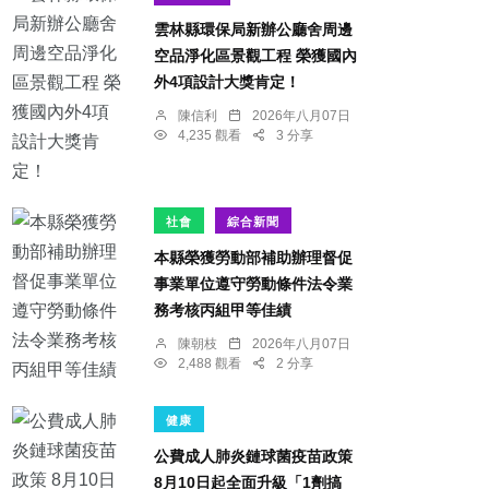
雲林縣環保局新辦公廳舍周邊
空品淨化區景觀工程 榮獲國內
外4項設計大獎肯定！
陳信利
2026年八月07日
4,235 觀看
3 分享
社會
綜合新聞
本縣榮獲勞動部補助辦理督促
事業單位遵守勞動條件法令業
務考核丙組甲等佳績
陳朝枝
2026年八月07日
2,488 觀看
2 分享
健康
公費成人肺炎鏈球菌疫苗政策
8月10日起全面升級「1劑搞