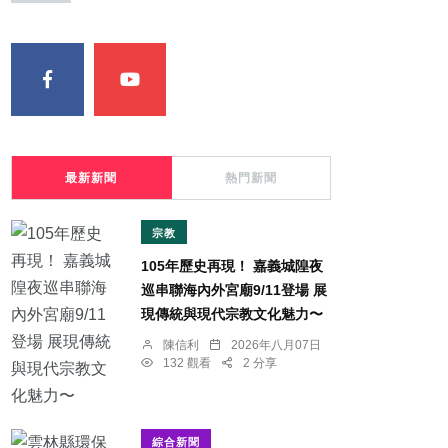
最新新聞
熱門新聞
宗教
105年歷史再現！ 嘉義城隍夜
巡串聯海內外宮廟9/11登場 展
現傳統與現代宗教文化魅力〜
陳信利
2026年八月07日
132 觀看
2 分享
綜合新聞