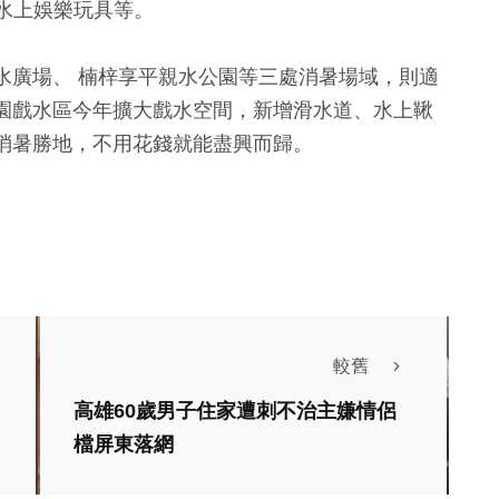
水上娛樂玩具等。
水廣場、 楠梓享平親水公園等三處消暑場域，則適
園戲水區今年擴大戲水空間，新增滑水道、水上鞦
消暑勝地，不用花錢就能盡興而歸。
34
+
頭條
聞
綜合新聞
較舊
市議員邱于軒發
「法國生活節在高
高雄60歲男子住家遭刺不治主嫌情侶
樹苗讓生活環境
雄」5月登場市集即
檔屏東落網
聞
綜合新聞
適宜居
起開放報名
六龜湯旅春遊季
高雄啟動工安巡檢
信銘
陳信銘