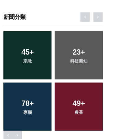
新聞分類
143
45
+
+
147
23
+
+
102
+
宗教
健康
科技新知
文教
旅遊
475
78
+
+
264
49
+
+
1
+
綜合新聞
專欄
農業
社會
大陸