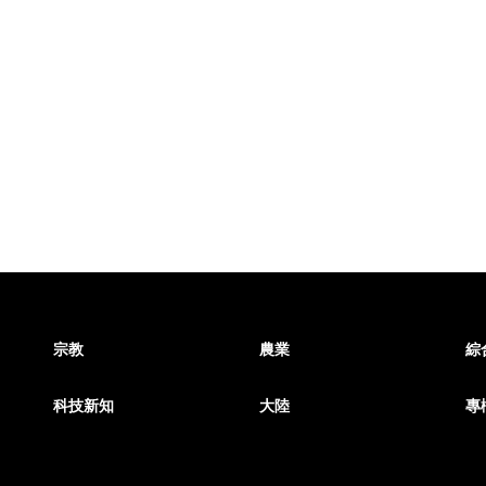
宗教
農業
綜
科技新知
大陸
專