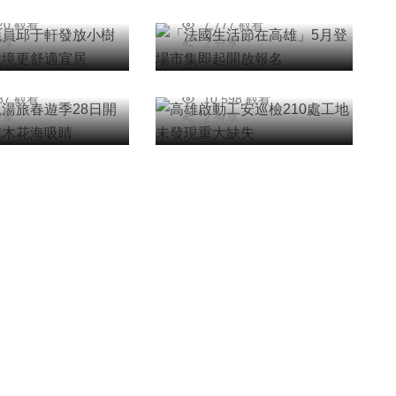
26年三月13日
2026年三月26日
日開跑粉紅花旗
210處工地未發現重
620 觀看
7,777 觀看
海吸睛
大缺失
分享
2 分享
信銘
陳信銘
26年三月26日
2026年二月03日
687 觀看
10,598 觀看
分享
2 分享