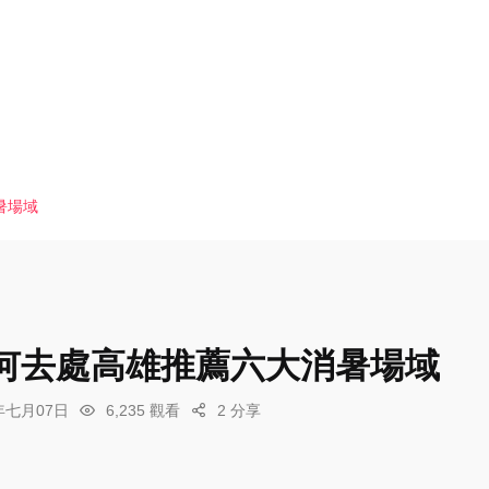
暑場域
何去處高雄推薦六大消暑場域
6年七月07日
6,235 觀看
2 分享