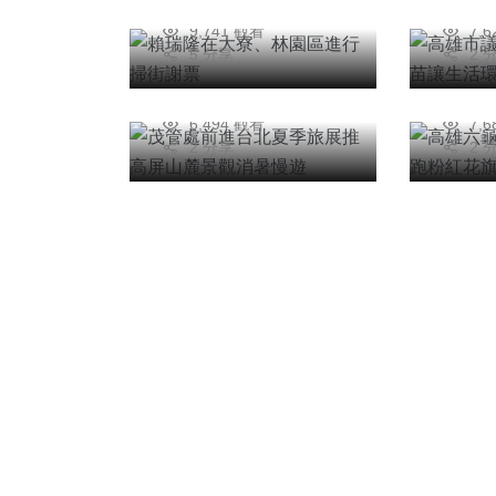
2026年一月18日
20
旅展推高屏山麓景觀
28
9,741 觀看
7,
消暑慢遊
木花
5 分享
2 
陳信銘
陳
2026年七月18日
20
6,494 觀看
7,
2 分享
2 