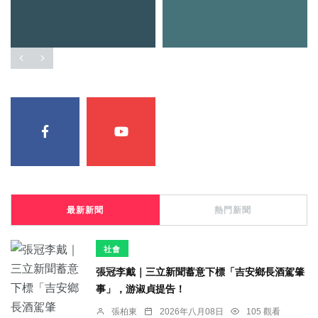
最新新聞
熱門新聞
社會
張冠李戴｜三立新聞蓄意下標「吉安鄉長酒駕肇
事」，游淑貞提告！
張柏東
2026年八月08日
105 觀看