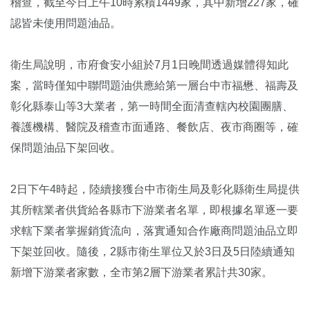
稽查，截至今日上午10時累積1449家，其中新增227家，確
認皆未使用問題油品。
衛生局說明，市府食安小組於7月1日晚間透過媒體得知此
案，當時僅知中聯問題油供應給第一層台中市福懋、福壽及
彰化縣泰山等3大業者，第一時間全面清查轄內校園團膳、
養護機構、醫院及稽查市面通路、餐飲店、夜市商圈等，確
保問題油品下架回收。
2日下午4時起，陸續接獲台中市衛生局及彰化縣衛生局提供
其所轄業者供貨給各縣市下游業者名單，即根據名單逐一要
求轄下業者掌握銷貨流向，落實通知合作廠商問題油品立即
下架並回收。隨後，2縣市衛生單位又於3日及5日陸續通知
新增下游業者家數，全市第2層下游業者累計共30家。