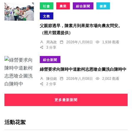
社會
農業
綜合新聞
健康
文教
父親節透早，陳素月到果菜市場向農友問安。
（照片競選提供）
周為政
2026年八月08日
1,938 觀看
3 分享
綜合新聞
綠營要求向陳時中道歉柯志恩嗆企圖洗白陳時中
陳信銘
2026年八月08日
2,002 觀看
2 分享
更多最新新聞
活動花絮