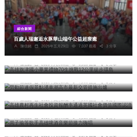
綜合新聞
百歲人瑞邂逅水豚華山端午公益超療癒
陳信銘
2026年五月29日
7,037 觀看
3 分享
綜合新聞
高雄旗津國小畢業禮物70生挑戰12公里徒步環島
陳信銘
2026年六月06日
6,815 觀看
2 分享
綜合新聞
勞動節連假景點湧車潮高市最新交管措施出爐
綜合新聞
陳信銘
2026年四月28日
7,083 觀看
2 分享
高雄農村再生社會投資報酬率通過英國社會價值國
際認證
陳信銘
2026年四月19日
7,050 觀看
2 分享
綜合新聞
周子瑜等歌手高雄啤酒音樂節接力嗨唱
社會
陳信銘
2026年七月03日
6,313 觀看
2 分享
空軍T-34C初級教練機失事第二天空軍赴「伯公
廟」祈福
陳信銘
2026年六月03日
6,572 觀看
2 分享