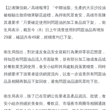
【記者陳信銘／高雄報導】「中聯油脂」生產的大豆沙拉油
被檢驗出致癌物苯駢芘超標，為捍衛民眾食安，高雄市長陳
其邁要求「只要確定使用到問題油的加工食品就下架」，衛
生局表示，截至今（8）日上午清查使用到問題油品再增加
29家，確認共有49家，經稽查均已下架。
衛生局指出，對於違反食品安全規範行為秉持零容忍態度，
得知恐有問題油品流入市面販售，並有部分加工做成食品或
於餐飲業烹調使用，食安小組即跨局處動員落實稽查，同時
持續要求下游業者提供銷貨流向，以進一步追查所有問題油
品及相關再製品下架回收，避免問題油品讓民眾吃下肚。
衛生局表示，除了已在官網公告業者及產品資訊、批號，食
安小組亦持續於美食街、餐飲店、市場夜市商圈等相關通路