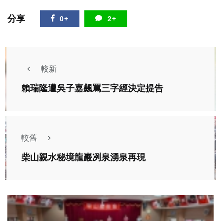
分享
0+
2+
較新
賴瑞隆遭吳子嘉飆罵三字經決定提告
較舊
柴山親水秘境龍巖冽泉湧泉再現