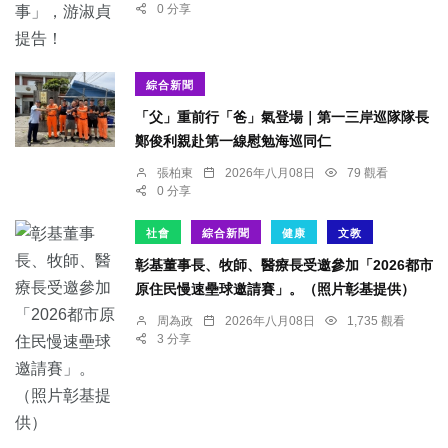
0 分享
綜合新聞
「父」重前行「爸」氣登場｜第一三岸巡隊隊長
鄭俊利親赴第一線慰勉海巡同仁
張柏東
2026年八月08日
79 觀看
0 分享
社會
綜合新聞
健康
文教
彰基董事長、牧師、醫療長受邀參加「2026都市
原住民慢速壘球邀請賽」。（照片彰基提供）
周為政
2026年八月08日
1,735 觀看
3 分享