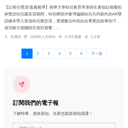
【記者任禮清/嘉義報導】南華大學幼兒教育學系師生暑假赴德國柏
林雙語幼兒園見習期間，特別將陪伴臺灣偏鄉幼兒共同創作的AR雙
語繪本帶入當地幼兒園交流，透過數位科技結合專業說故事技巧，
成功吸引德國師生熱烈迴響，...
任禮清
2026年八月06日
5,703 觀看
3 分享
1
2
3
4
5
6
下一頁
訂閱我們的電子報
了解時事、接收新知、在家也能當個知識通！