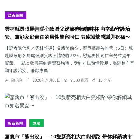
綜合新聞
雲林縣長張麗善暖心致贈父親節禮物咖啡杯 向辛勤守護治
安、兼顧家庭責任的男性警察同仁 表達誠摯感謝與祝福〜
【記者陳信利／雲林報導】父親節前夕，縣長張麗善昨天（5日）親
赴縣政府各局處致贈父親節禮物咖啡杯，慰勉男性同仁辛勞並提年
賀節。 縣長張麗善到達警察局時，受到同仁熱情歡迎，張縣長向辛
勤守護治安、兼顧家庭...
陳信利
2026年八月06日
9,508 觀看
13 分享
綜合新聞
旅遊
嘉義市「熊出沒」！ 10隻新亮相大白熊領路 帶你解鎖城市