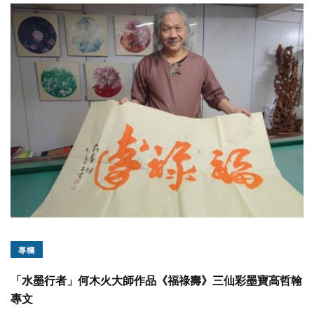
專欄
「水墨行者」何木火大師作品《福祿壽》三仙彩墨寶高哲翰
專文