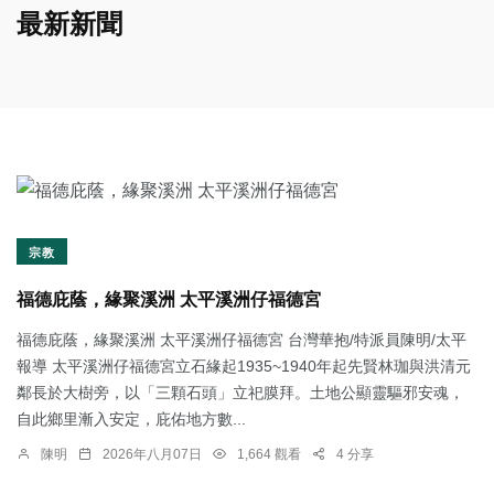
最新新聞
宗教
福德庇蔭，緣聚溪洲 太平溪洲仔福德宮
福德庇蔭，緣聚溪洲 太平溪洲仔福德宮 台灣華抱/特派員陳明/太平
報導 太平溪洲仔福德宮立石緣起1935~1940年起先賢林珈與洪清元
鄰長於大樹旁，以「三顆石頭」立祀膜拜。土地公顯靈驅邪安魂，
自此鄉里漸入安定，庇佑地方數...
陳明
2026年八月07日
1,664 觀看
4 分享