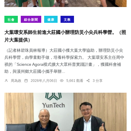
社會
綜合新聞
健康
文教
大葉環安系師生前進大莊國小辦理防災小尖兵科學營。（照
片大葉提供）
（記者林碧珠員林報導）大莊國小獲大葉大學協助，辦理防災小尖
兵科學營，由學童動手做，培養科學探索力。 大葉環安系主任周中
祺的「Science Agora模式擴大大眾科普實踐計畫」，獲國科會補
助，與溪州鄉大莊國小攜手舉辦...
周為政
2026年八月06日
5,661 觀看
3 分享