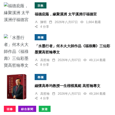
宗教
福德庇蔭，緣聚溪洲 太平溪洲仔福德宮
陳明
2026年八月07日
1,664 觀看
4 分享
專欄
「水墨行者」何木火大師作品《福祿壽》三仙彩
墨寶高哲翰專文
高哲翰
2026年八月07日
49,114 觀看
8 分享
專欄
緬懷高希均教授一生楷模風範 高哲翰專文
高哲翰
2026年八月07日
49,184 觀看
4 分享
頭條
綜合新聞
旅遊