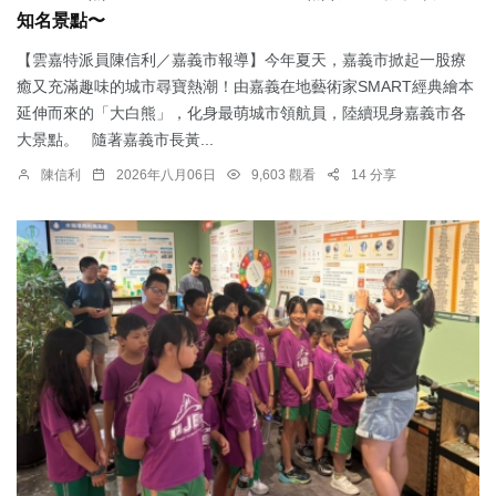
知名景點〜
【雲嘉特派員陳信利／嘉義市報導】今年夏天，嘉義市掀起一股療
癒又充滿趣味的城市尋寶熱潮！由嘉義在地藝術家SMART經典繪本
延伸而來的「大白熊」，化身最萌城市領航員，陸續現身嘉義市各
大景點。 隨著嘉義市長黃...
陳信利
2026年八月06日
9,603 觀看
14 分享