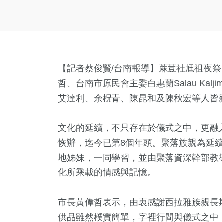
【記者蔡俊賢/台南報導】蔴荳社尪祖夜祭
哲、台南市原民會主委白惠蘭Salau Kalji
艾達利、余柷青、陳昆和及陳秋宏等人皆
文化的延續，不只存在於儀式之中，更融入
恢辦，迄今已第8個年頭。聚落族親為延
地姊妹，一同學習，並由聚落資深幹部教
化所乘載的情感與記憶。
市長黃偉哲表示，由衷感謝西拉雅族親長
供品雖然樸實簡單，字裡行間與儀式之中