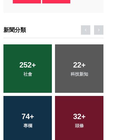
新聞分類
252
44
+
+
22
1
+
+
125
+
社會
農業
科技新知
大陸
健康
455
74
+
+
32
42
+
+
148
+
綜合新聞
專欄
頭條
宗教
文教