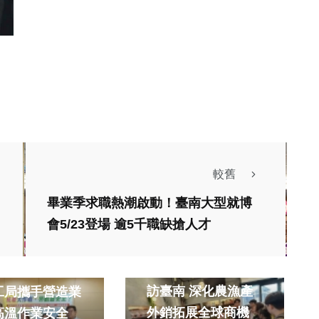
較舊
畢業季求職熱潮啟動！臺南大型就博
農業
綜合新聞
農業
會5/23登場 逾5千職缺搶人才
健康
旅遊
聞
健康
黃偉哲邀國際買主走
戶外熱危害 南
訪臺南 深化農漁產
工局攜手營造業
外銷拓展全球商機
高溫作業安全