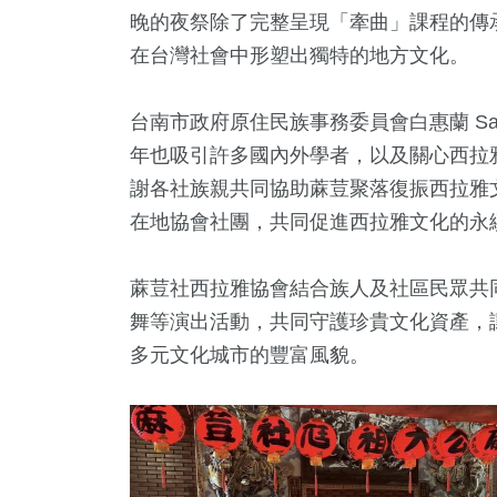
晚的夜祭除了完整呈現「牽曲」課程的傳
在台灣社會中形塑出獨特的地方文化。
台南市政府原住民族事務委員會白惠蘭 Sala
年也吸引許多國內外學者，以及關心西拉
謝各社族親共同協助蔴荳聚落復振西拉雅
在地協會社團，共同促進西拉雅文化的永
44
+
1
+
136
+
農業
大陸
健康
蔴荳社西拉雅協會結合族人及社區民眾共
舞等演出活動，共同守護珍貴文化資產，
多元文化城市的豐富風貌。
455
+
42
+
148
+
綜合新聞
宗教
文教