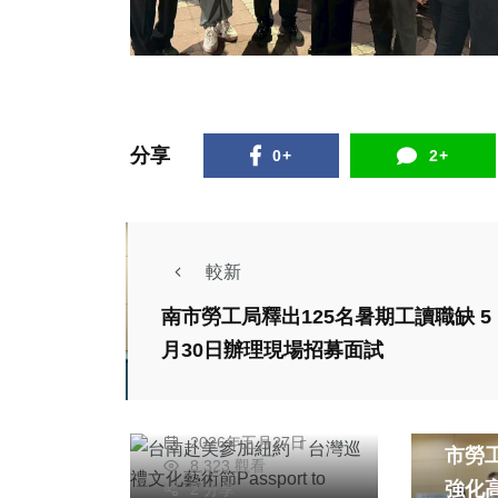
分享
0+
2+
頭條
社會
宗教
旅遊
較新
文教
南市勞工局釋出125名暑期工讀職缺 5
台南赴美參加紐約
社會
月30日辦理現場招募面試
「台灣巡禮文化藝術
綜合新
節Passport to
蔡俊賢
防範
Taiwan」
2026年五月27日
市勞
8,323 觀看
強化
2 分享