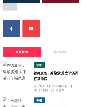
最新新聞
熱門新聞
宗教
福德庇蔭，緣聚溪洲 太平溪洲
仔福德宮
陳明
2026年八月07日
34 觀看
0 分享
專欄