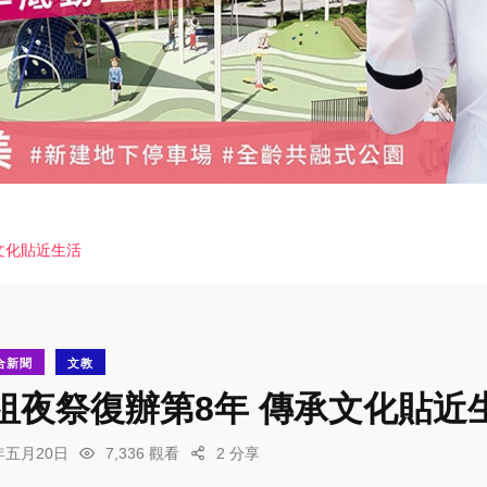
文化貼近生活
合新聞
文教
祖夜祭復辦第8年 傳承文化貼近
6年五月20日
7,336 觀看
2 分享