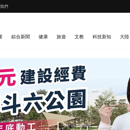
我們
業
綜合新聞
健康
旅遊
文教
科技新知
大陸