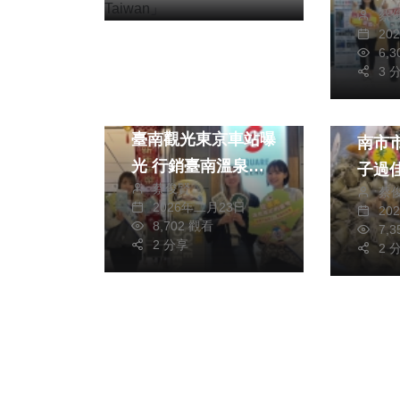
蔡
20
綜合新聞
健康
6,
社會
3 
旅遊
綜合新
年初布局日本市場
包「
臺南觀光東京車站曝
南市
光 行銷臺南溫泉觀
子過
蔡俊賢
光魅力
蔡
2026年二月23日
20
8,702 觀看
7,
2 分享
2 