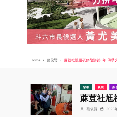
Home
蔡俊賢
蔴荳社尪祖夜祭復辦第8年 傳承
宗教
農業
綜
蔴荳社尪
蔡俊賢
202