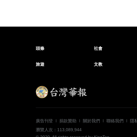
頭條
社會
旅遊
文教
廣告刊登
捐款贊助
關於我們
聯絡我們
隱
瀏覽人次：113,089,944