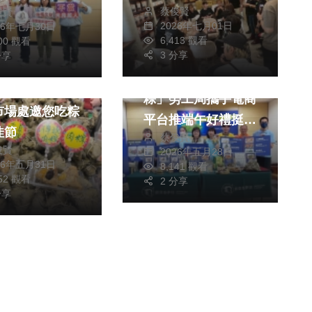
社會
宗教
蔡俊賢
俊賢
2026年七月01日
26年七月30日
農業
綜合新聞
6,413 觀看
300 觀看
農業
健康
3 分享
分享
聞
健康
「端禮來送 晴意最
粽」包「中」臺
粽」勞工局攜手電商
市場處邀您吃粽
平台推端午好禮挺弱
佳節
蔡俊賢
勢就創業
俊賢
2026年五月28日
26年五月31日
8,141 觀看
352 觀看
2 分享
分享