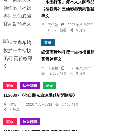
「水墨行者」何木火大師作品
《福祿壽》三仙彩墨寶高哲翰
專文
高哲翰
2026年八月07日
49,023 觀看
5 分享
專欄
緬懷高希均教授一生楷模風範
高哲翰專文
高哲翰
2026年八月07日
49,087 觀看
3 分享
頭條
綜合新聞
旅遊
1150807《今日觀光旅遊重點新聞摘要》
簡安
2026年八月07日
1,403 觀看
3 分享
頭條
綜合新聞