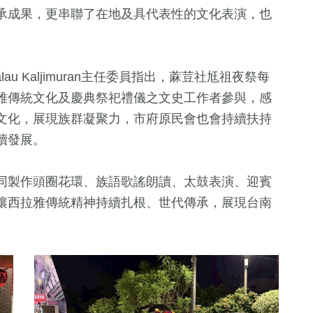
承成果，更串聯了在地及具代表性的文化表演，也
u Kaljimuran主任委員指出，蔴荳社尪祖夜祭每
雅傳統文化及慶典祭祀禮儀之文史工作者參與，感
文化，展現族群凝聚力，市府原民會也會持續扶持
續發展。
104
+
旅遊
同製作頭圈花環、族語歌謠朗讀、太鼓表演、迎賓
讓西拉雅傳統精神持續扎根、世代傳承，展現台南