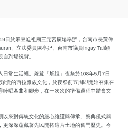
19日於麻豆尪祖廟三元宮廣場舉辦，台南市長黃偉
muran、立法委員陳亭妃、台南市議員Ingay Tali穎
親自到場祝賀。
日常生活裡。蔴荳「尪祖」夜祭於108年5月7日
續珍貴的西拉雅族文化，於夜祭前五周即開始召集在
導吟唱牽曲和腳步，在一次次的準備過程中體會文
期以來對傳統文化的細心維護與傳承。祭典儀式與
，更深深蘊藏著先民開拓這片土地的奮鬥歷史。今