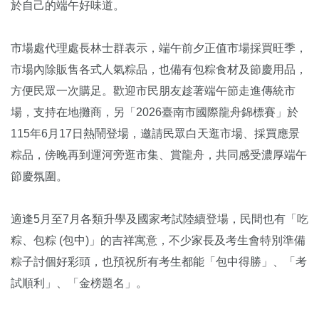
於自己的端午好味道。
市場處代理處長林士群表示，端午前夕正值市場採買旺季，
市場內除販售各式人氣粽品，也備有包粽食材及節慶用品，
方便民眾一次購足。歡迎市民朋友趁著端午節走進傳統市
場，支持在地攤商，另「2026臺南市國際龍舟錦標賽」於
115年6月17日熱鬧登場，邀請民眾白天逛市場、採買應景
粽品，傍晚再到運河旁逛市集、賞龍舟，共同感受濃厚端午
節慶氛圍。
適逢5月至7月各類升學及國家考試陸續登場，民間也有「吃
粽、包粽 (包中)」的吉祥寓意，不少家長及考生會特別準備
粽子討個好彩頭，也預祝所有考生都能「包中得勝」、「考
試順利」、「金榜題名」。