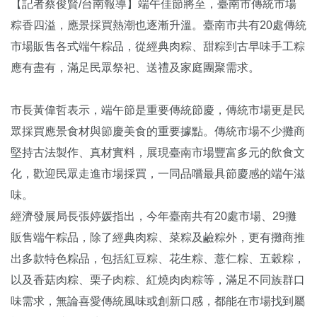
【記者蔡俊賢/台南報導】端午佳節將至，臺南市傳統市場
粽香四溢，應景採買熱潮也逐漸升溫。臺南市共有20處傳統
市場販售各式端午粽品，從經典肉粽、甜粽到古早味手工粽
應有盡有，滿足民眾祭祀、送禮及家庭團聚需求。
市長黃偉哲表示，端午節是重要傳統節慶，傳統市場更是民
眾採買應景食材與節慶美食的重要據點。傳統市場不少攤商
堅持古法製作、真材實料，展現臺南市場豐富多元的飲食文
化，歡迎民眾走進市場採買，一同品嚐最具節慶感的端午滋
味。
經濟發展局長張婷媛指出，今年臺南共有20處市場、29攤
販售端午粽品，除了經典肉粽、菜粽及鹼粽外，更有攤商推
出多款特色粽品，包括紅豆粽、花生粽、薏仁粽、五穀粽，
以及香菇肉粽、栗子肉粽、紅燒肉肉粽等，滿足不同族群口
味需求，無論喜愛傳統風味或創新口感，都能在市場找到屬