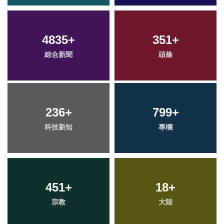
4835
+
351
+
綜合新聞
頭條
236
+
799
+
科技新知
專欄
451
+
18
+
宗教
大陸