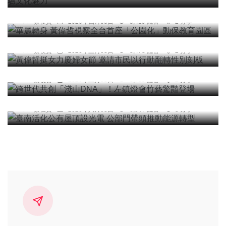
園區
社會
綜合新聞
健康
文教
蔡俊賢
2026年四月08日
8,419 觀看
2 分享
黃偉哲挺女力慶婦女節 邀請市民以行動翻轉性別刻
板
蔡俊賢
2026年三月08日
8,478 觀看
2 分享
社會
綜合新聞
旅遊
文教
跨世代共創「淺山DNA」！左鎮燈會竹藝驚豔登場
蔡俊賢
2026年二月08日
8,759 觀看
2 分享
社會
農業
綜合新聞
健康
科技新知
臺南活化公有屋頂設光電 公部門帶頭推動能源轉型
蔡俊賢
2026年八月03日
6,047 觀看
3 分享