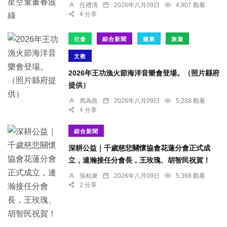
任禮清
2026年八月09日
4,907 觀看
4 分享
社會
綜合新聞
健康
旅遊
文教
2026年王功漁火節海洋音樂會登場。（照片縣府
提供）
周為政
2026年八月09日
5,238 觀看
4 分享
綜合新聞
深耕公益｜千歲慈悲關懷協會花蓮分會正式成
立，連瀚接任分會長，王玫瑰、胡智民祝賀！
張柏東
2026年八月09日
5,368 觀看
2 分享