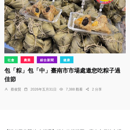
社會
農業
綜合新聞
健康
包「粽」包「中」臺南市市場處邀您吃粽子過
佳節
蔡俊賢
2026年五月31日
7,388 觀看
2 分享