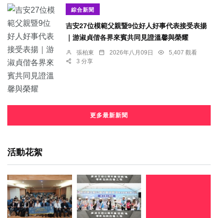
綜合新聞
吉安27位模範父親暨9位好人好事代表接受表揚
｜游淑貞偕各界來賓共同見證溫馨與榮耀
張柏東
2026年八月09日
5,407 觀看
3 分享
更多最新新聞
活動花絮