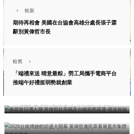
較新
期待再相會 美國在台協會高雄分處長張子霖
辭別黃偉哲市長
較舊
「端禮來送 晴意最粽」勞工局攜手電商平台
社會
宗教
綜合新聞
旅遊
文教
推端午好禮挺弱勢就創業
春節首日湧人潮 黃偉哲赴高鐵及台鐵視察疏運-發
送祝福
蔡俊賢
2026年二月14日
9,485 觀看
2 分享
宗教
綜合新聞
旅遊
文教
2026台南博物館節盛大開幕 黃偉哲邀民眾看展逛
市集體驗文化魅力
社會
宗教
農業
綜合新聞
文教
蔡俊賢
2026年五月16日
7,463 觀看
2 分享
華麗轉身 黃偉哲視察全台首座「公園化」動保教育