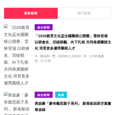
最新新聞
熱門新聞
綜合新聞
「2026教育文化盃全國圍棋公開賽」雲林登場
以棋會友、切磋棋藝、向下扎根 共同推廣圍棋文
化 培育更多優秀圍棋人才
陳信利
2026年八月09日
2,748 觀看
11 分享
綜合新聞
健康
黃啟豪「豪有藝思親子系列」 新港板頭星空童畫
春波綠