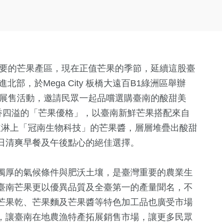
重要的芒果產區，現在正值芒果的季節，延續這股臺
部，於Mega City 板橋大遠百B1綠洲區舉辦
閃展售活動，邀請民眾一起品嚐選購臺南的酸甜美
香四溢的「芒果優格」，以臺南新鮮芒果搭配來自
，並淋上「冠南生物科技」的芒果醬，層層堆疊出酸甜
日清爽早餐及午後點心的絕佳選擇。
獨厚的氣候條件與肥沃土壤，是臺灣重要的農業生
臺南芒果更以優異品質及全臺第一的產量聞名，不
芒果乾、芒果麵及芒果醬等特色加工品也廣受市場
，讓臺南在地農漁特產拓展銷售市場，讓更多民眾