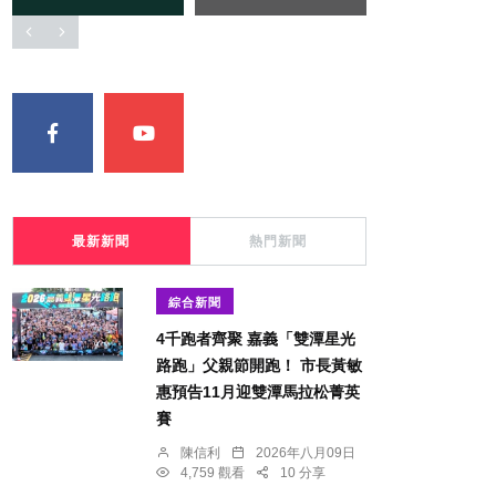
最新新聞
熱門新聞
綜合新聞
4千跑者齊聚 嘉義「雙潭星光
路跑」父親節開跑！ 市長黃敏
惠預告11月迎雙潭馬拉松菁英
賽
陳信利
2026年八月09日
4,759 觀看
10 分享