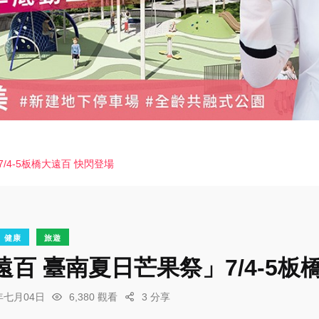
/4-5板橋大遠百 快閃登場
健康
旅遊
百 臺南夏日芒果祭」7/4-5板
6年七月04日
6,380 觀看
3 分享