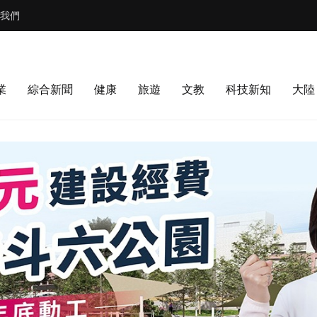
我們
業
綜合新聞
健康
旅遊
文教
科技新知
大陸