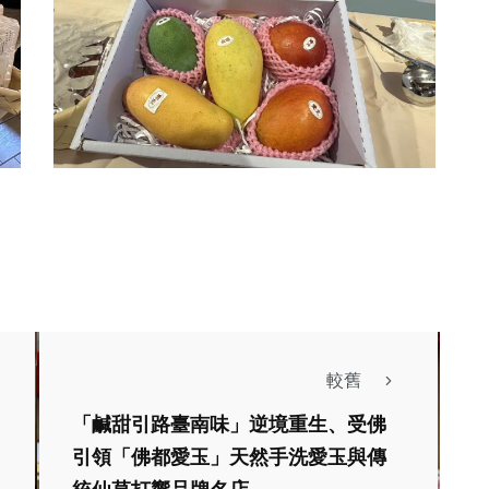
較舊
「鹹甜引路臺南味」逆境重生、受佛
引領「佛都愛玉」天然手洗愛玉與傳
宗教
綜合新聞
農業