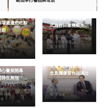
統仙草打響品牌名店
健康
旅遊
聞
健康
日本重機神社首度海
粽」包「中」臺
外落腳台南 入魂儀
市場處邀您吃粽
式為台日重機觀光開
佳節
蔡俊賢
啟新篇章
俊賢
2026年一月28日
26年五月31日
8,956 觀看
綜合新聞
健康
372 觀看
2 分享
聞
健康
旅遊
文教
分享
《人間條件八》台南
客家文化會館
登場 黃偉哲歡迎吳
靜心畫展開幕
念真攜優質作品演出
雪師生展現「禪
蔡俊賢
俊賢
2026年六月28日
美」
26年四月25日
6,302 觀看
426 觀看
2 分享
分享