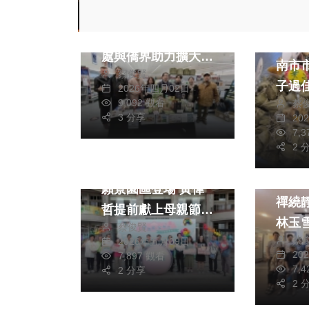
黃偉哲赴英拓銷農特
綜合新
產品 結合駐英代表
包「
處與僑界助力擴大市
南市
蔡俊賢
場
子過
2026年四月02日
社會
綜合新聞
9,092 觀看
蔡
3 分享
20
健康
旅遊
7,
綜合新
文教
2 
文教
國際家庭日曾文市政
南瀛
願景園區登場 黃偉
禪繞
哲提前獻上母親節祝
林玉
蔡俊賢
福
蔡
2026年五月09日
繞之
20
7,897 觀看
7,
2 分享
2 