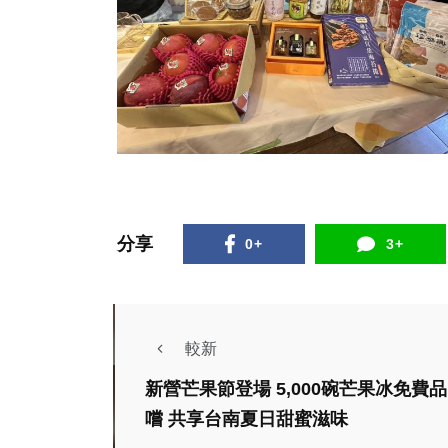
分享
0+
3+
較新
新營芒果節登場 5,000碗芒果冰免費品
農業
綜合新聞
嚐 共享台南夏日甜蜜滋味
健康
旅遊
社會