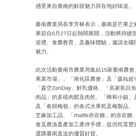
感受來自臺南的鮮甜魅力與在地好味道。
臺南農業局長李芳林表示，臺南是芒果之鄉
果節自6月27日起熱鬧展開，活動將持續
巡禮、食農教育、及趣味體驗，邀請全國
魅力。
473
+
142
+
200
+
此次活動臺南市農業局集結15家臺南農
社會
專欄
旅遊
果菜市場」、「南化區農會」及「森秈超
「森空ZenDay」鮮乳優格、「吳家虱
肉品」的多樣肉鬆及肉乾、「蜂和小鎮」
及「春歸梅嶺」的各式水果乾及梅製品、
61
+
88
+
278
+
芝麻加工品、「rhalife赤崁糖」的赤
頭條
農業
文教
食及農漁畜產加工產伴手禮，提供民眾豐
選購臺南直送的優質好貨。