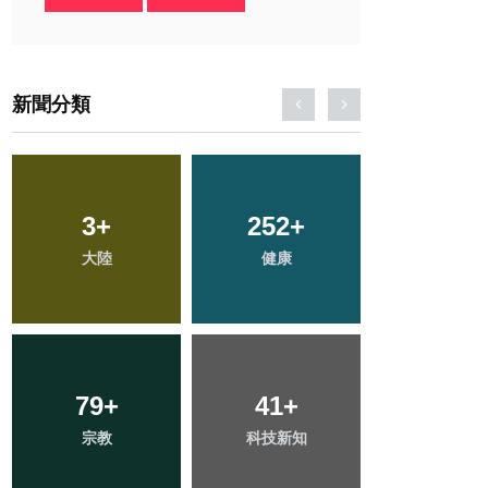
新聞分類
473
3
+
+
252
140
+
+
194
+
大陸
社會
健康
專欄
旅遊
79
61
+
+
41
88
+
+
278
+
宗教
頭條
科技新知
農業
文教