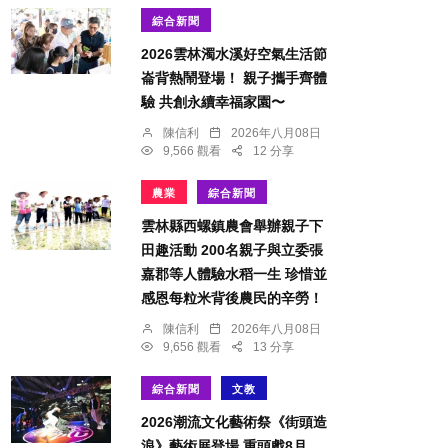
綜合新聞
2026雲林濁水溪好空氣生活節
崙背熱鬧登場！ 親子攜手齊體
驗 共創永續幸福家園〜
陳信利
2026年八月08日
9,566 觀看
12 分享
農業
綜合新聞
雲林縣西螺鎮農會舉辦親子下
田趣活動 200名親子與立委張
嘉郡等人體驗水稻一生 珍惜並
感恩每粒米背後農民的辛勞！
陳信利
2026年八月08日
9,656 觀看
13 分享
綜合新聞
文教
2026潮流文化藝術祭《街頭造
浪》藝術展登場 重頭戲8月