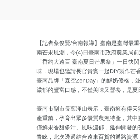
【記者蔡俊賢/台南報導】臺南是臺灣最
南芒果風潮，今(4)日臺南市政府農業局前進北
「香約大遠百 臺南夏日芒果祭」一日快
味，現場也邀請長官貴賓一起DIY製作芒
臺南品牌「森空ZenDay」的鮮奶優格
濃郁的豐富口感，不僅美味又營養，是夏
臺南市副市長葉澤山表示，臺南擁有得天
產重鎮，孕育出眾多優質農漁特產，其中
僅鮮果香甜多汁、風味濃郁，延伸開發的
青睞，此次透過結合遠東百貨的通路資源