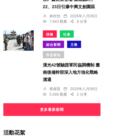
22、23日引爆中興文創園區
林欣怡
2026年八月08日
7,643 觀看
8 分享
頭條
社會
綜合新聞
文教
科技新知
漢光42號驗證軍民協調機制 臺
南後備幹部深入地方強化戰略
溝通
蔡俊賢
2026年八月08日
5,566 觀看
2 分享
更多最新新聞
活動花絮