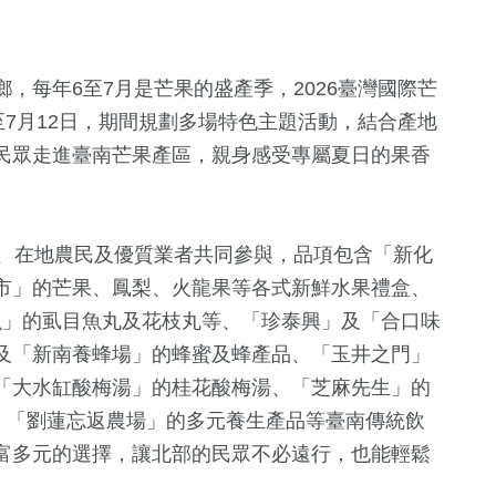
，每年6至7月是芒果的盛產季，2026臺灣國際芒
至7月12日，期間規劃多場特色主題活動，結合產地
民眾走進臺南芒果產區，親身感受專屬夏日的果香
885
+
會、在地農民及優質業者共同參與，品項包含「新化
綜合新聞
市」的芒果、鳳梨、火龍果等各式新鮮水果禮盒、
目魚」的虱目魚丸及花枝丸等、「珍泰興」及「合口味
及「新南養蜂場」的蜂蜜及蜂產品、「玉井之門」
「大水缸酸梅湯」的桂花酸梅湯、「芝麻先生」的
崁糖、「劉蓮忘返農場」的多元養生產品等臺南傳統飲
富多元的選擇，讓北部的民眾不必遠行，也能輕鬆