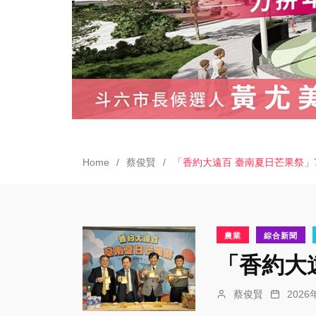
Home
蔡俊賢
「香約大遠百 臺南夏日芒果祭」7
農業
綜合新聞
「香約大遠
蔡俊賢
202