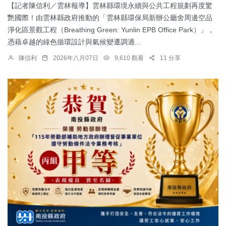
【記者陳信利／雲林報導】雲林縣環境永續與公共工程規劃再度驚
艷國際！由雲林縣政府推動的「雲林縣環保局新辦公廳舍周邊空品
淨化區景觀工程（Breathing Green: Yunlin EPB Office Park）」，
憑藉卓越的綠色循環設計與氣候變遷調適...
陳信利
2026年八月07日
9,610 觀看
11 分享