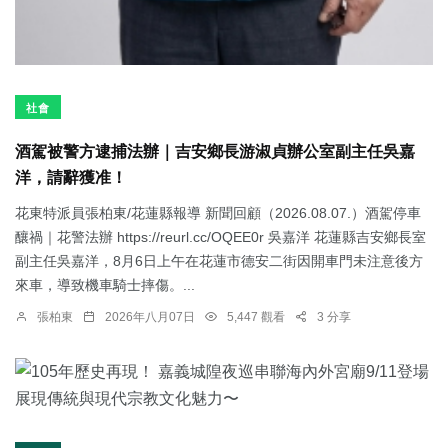
社會
酒駕被警方逮捕法辦｜吉安鄉長游淑貞辦公室副主任吳嘉
洋，請辭獲准！
花東特派員張柏東/花蓮縣報導 新聞回顧（2026.08.07.）酒駕停車
釀禍｜花警法辦 https://reurl.cc/OQEE0r 吳嘉洋 花蓮縣吉安鄉長室
副主任吳嘉洋，8月6日上午在花蓮市德安二街因開車門未注意後方
來車，導致機車騎士摔傷。...
張柏東
2026年八月07日
5,447 觀看
3 分享