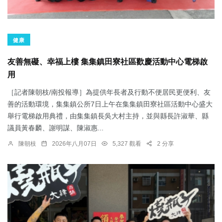
健康
友善無礙、幸福上樓 集集鎮田寮社區歡慶活動中心電梯啟
用
［記者陳朝枝/南投報導］為提供年長者及行動不便居民更便利、友
善的活動環境，集集鎮公所7日上午在集集鎮田寮社區活動中心盛大
舉行電梯啟用典禮，由集集鎮長吳大村主持，並與縣長許淑華、縣
議員黃春麟、謝明謀、陳淑惠...
陳朝枝
2026年八月07日
5,327 觀看
2 分享