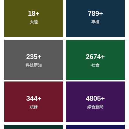
18
+
789
+
大陸
專欄
235
+
2674
+
科技新知
社會
344
+
4805
+
頭條
綜合新聞