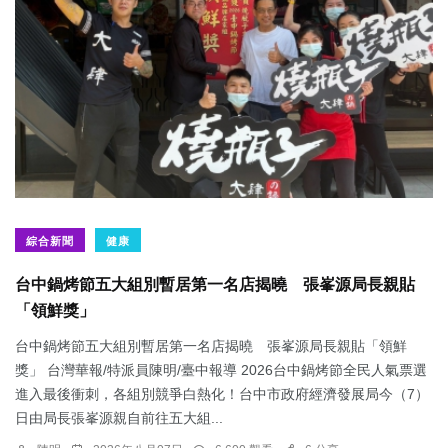
綜合新聞
健康
台中鍋烤節五大組別暫居第一名店揭曉 張峯源局長親貼
「領鮮獎」
台中鍋烤節五大組別暫居第一名店揭曉 張峯源局長親貼「領鮮
獎」 台灣華報/特派員陳明/臺中報導 2026台中鍋烤節全民人氣票選
進入最後衝刺，各組別競爭白熱化！台中市政府經濟發展局今（7）
日由局長張峯源親自前往五大組...