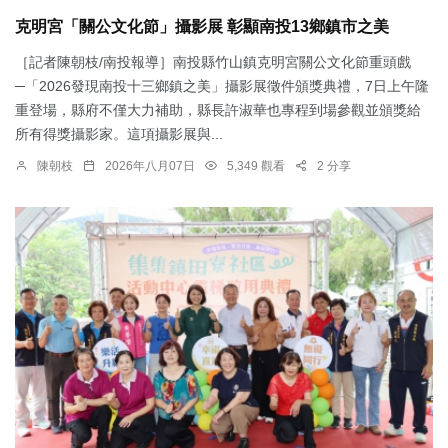
克明宮「關公文化節」攝影展 彰顯南投13鄉鎮市之美
［記者陳朝枝/南投報導］南投縣竹山鎮克明宮關公文化節重頭戲
─「2026發現南投十三鄉鎮之美」攝影展徵件頒獎典禮，7日上午隆
重登場，縣府不僅大力補助，縣長許淑華也專程到場參觀並頒獎給
所有得獎攝影家。這項攝影展與...
陳朝枝
2026年八月07日
5,349 觀看
2 分享