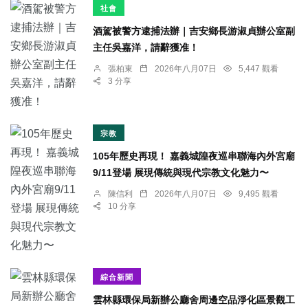
社會
酒駕被警方逮捕法辦｜吉安鄉長游淑貞辦公室副
主任吳嘉洋，請辭獲准！
張柏東
2026年八月07日
5,447 觀看
3 分享
宗教
105年歷史再現！ 嘉義城隍夜巡串聯海內外宮廟
9/11登場 展現傳統與現代宗教文化魅力〜
陳信利
2026年八月07日
9,495 觀看
10 分享
綜合新聞
雲林縣環保局新辦公廳舍周邊空品淨化區景觀工