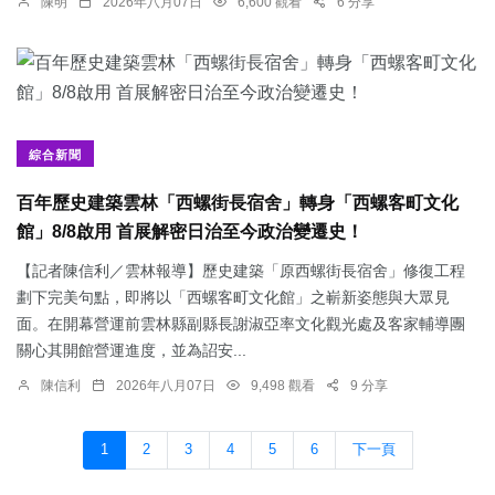
陳明
2026年八月07日
6,600 觀看
6 分享
綜合新聞
百年歷史建築雲林「西螺街長宿舍」轉身「西螺客町文化
館」8/8啟用 首展解密日治至今政治變遷史！
【記者陳信利／雲林報導】歷史建築「原西螺街長宿舍」修復工程
劃下完美句點，即將以「西螺客町文化館」之嶄新姿態與大眾見
面。在開幕營運前雲林縣副縣長謝淑亞率文化觀光處及客家輔導團
關心其開館營運進度，並為詔安...
陳信利
2026年八月07日
9,498 觀看
9 分享
1
2
3
4
5
6
下一頁