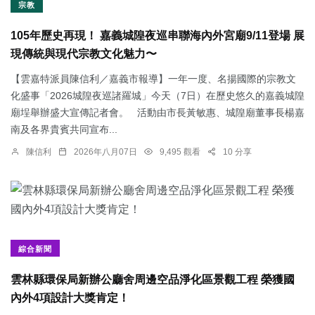
宗教
105年歷史再現！ 嘉義城隍夜巡串聯海內外宮廟9/11登場 展
現傳統與現代宗教文化魅力〜
【雲嘉特派員陳信利／嘉義市報導】一年一度、名揚國際的宗教文
化盛事「2026城隍夜巡諸羅城」今天（7日）在歷史悠久的嘉義城隍
廟埕舉辦盛大宣傳記者會。 活動由市長黃敏惠、城隍廟董事長楊嘉
南及各界貴賓共同宣布...
陳信利
2026年八月07日
9,495 觀看
10 分享
綜合新聞
雲林縣環保局新辦公廳舍周邊空品淨化區景觀工程 榮獲國
內外4項設計大獎肯定！