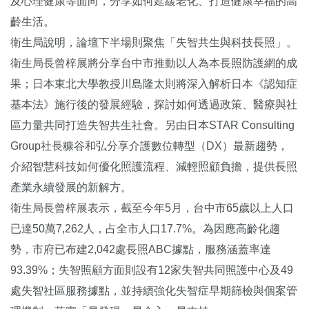
及心理健康等面向，分享如何延緩老化、打造健康幸福的高
齡生活。
衛生局說明，論壇下半場則聚焦「失智共生與科技長照」。
衛生局長曾梓展將分享台中市推動以人為本長照防護網的成
果；日本東北大學教授川島隆太則將深入解析日本《認知症
基本法》施行後的發展經驗，探討如何透過政策、醫療與社
區力量共同打造失智共生社會。另由日本STAR Consulting
Group社長糠谷和弘分享介護數位轉型（DX）最新趨勢，
介紹智慧科技如何優化照護流程、減輕照顧負擔，提供長照
產業永續發展的新解方。
衛生局長曾梓展表示，截至今年5月，台中市65歲以上人口
已達50萬7,262人，占全市人口17.7%。為因應高齡化趨
勢，市府已布建2,042處長照ABC據點，服務涵蓋率達
93.39%；失智照顧方面則設有12家失智共同照護中心及49
處失智社區服務據點，並持續強化失智症早期篩檢與個案管