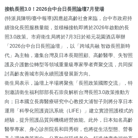
接軌長照3.0！2026台中台日長照論壇7月登場
(特派員陳明/臺中報導)因應超高齡社會來臨，台中市政府持
續強化長照服務量能，並積極接軌即將於2026年啟動的長
照3.0政策。市府衛生局將於7月3日於裕元花園酒店舉辦
「2026台中台日長照論壇」，以「跨域共融 智啟長照新時
代」為主軸，邀集台灣及日本長期照顧、高齡醫學、失智照
護及介護數位轉型等領域重量級專家學者齊聚交流，共同探
討高齡友善城市與永續照護發展新方向。
衛生局表示，論壇上半場將聚焦「長照政策國際交流」，特
別邀請衛生福利部部長石崇良解析台灣長照3.0政策推動方
向；日本國立長壽醫療研究中心教授大浦智子則將分享日本
運用「科學化照護資訊系統（LIFE）」建立實證照護模式的
經驗，提升照護品質與機構經營效能。此外，日本知名高齡
醫學專家、身心診所院長和田秀樹，也將從生活型態、營養