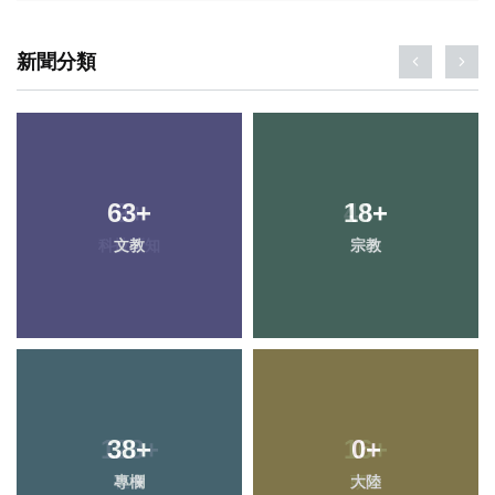
新聞分類
63
9
+
+
18
44
+
+
科技新知
文教
宗教
旅遊
128
38
+
+
16
0
+
+
專欄
社會
大陸
頭條