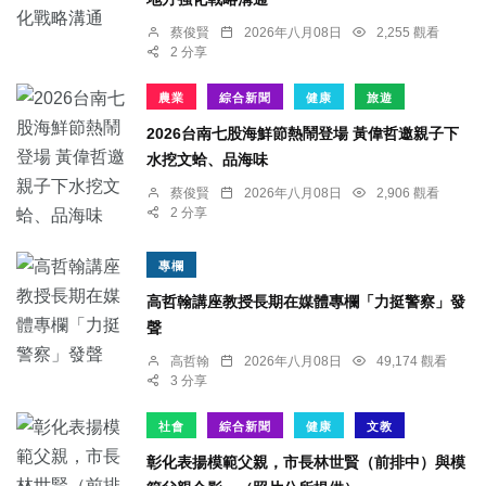
蔡俊賢
2026年八月08日
2,255 觀看
2 分享
農業
綜合新聞
健康
旅遊
2026台南七股海鮮節熱鬧登場 黃偉哲邀親子下
水挖文蛤、品海味
蔡俊賢
2026年八月08日
2,906 觀看
2 分享
專欄
高哲翰講座教授長期在媒體專欄「力挺警察」發
聲
高哲翰
2026年八月08日
49,174 觀看
3 分享
社會
綜合新聞
健康
文教
彰化表揚模範父親，市長林世賢（前排中）與模