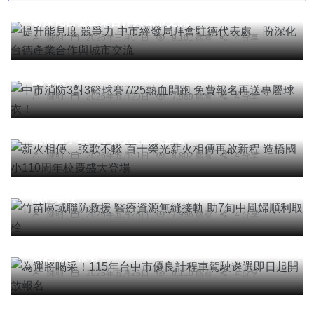
提升能見度 競爭力 中市經發局拜會駐德代表處
盼深化台德產業合作與城市交流
陳明
2026年三月04日
9,101 觀看
4 分享
社會
綜合新聞
文教
科技新知
中市消防3對3籃球賽7/25熱血開跑 免費報名再送專
屬球衣！
陳明
2026年五月29日
7,989 觀看
4 分享
社會
綜合新聞
健康
文教
薪火相傳、弦歌不輟 百十榮光薪火相傳再啟新程
造橋國小110周年校慶盛大登場
陳明
2026年五月01日
8,802 觀看
4 分享
社會
綜合新聞
健康
科技新知
竹苗區域聯防救援 醫療資源無縫接軌 助7旬中風婦
順利取栓
陳明
2026年五月26日
7,996 觀看
4 分享
社會
綜合新聞
旅遊
科技新知
為運將喝采！115年台中市優良計程車駕駛遴選即
日起開放報名
陳明
2026年五月26日
8,110 觀看
4 分享
專欄
「春分」食衣住行育樂開運養生與禁忌