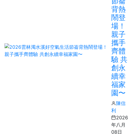
節崙
背熱
鬧登
場！
親子
攜手
齊體
驗 共
創永
續幸
福家
園〜
陳信
利
2026
年八月
08日