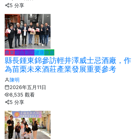
5 分享
農業
綜合新聞
健康
旅遊
縣長鍾東錦參訪輕井澤威士忌酒廠，作
為苗栗未來酒莊產業發展重要參考
陳明
2026年五月11日
8,535 觀看
5 分享