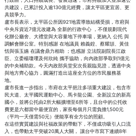
行政區，人口持續成長、發展迅速，市府持續加大並加速公
共建設，已累計投入逾130億元經費，讓太平區更宜居、更
具競爭力。
盧市長表示，太平區公所因921地震導致結構受損，市府與
中央斥資近7億元改建為 全新的行政中心 ，不僅規劃現代
化辦公廳舍、大禮堂與大容量地下停車場，更納入 公托 與
調解會辦公室。特別感謝 在地議員 賴義鍠、蔡耀頡、黃佳
恬與張玉嬿 在議會鼎力相助 ；也感謝 立法院副院長江啟
臣、立委楊瓊瓔及何欣純 攜手協助，向內政部爭取到1億元
的中央補助款。今天內政部吳堂安次長親臨見證，透過中央
與地方齊心協力，圓滿打造出這座全方位的市民服務基
地。
盧市長進一步指出，市府在太平挹注多項重大建設，包含市
民大道、太平國民運動中心、馬卡龍公園、全新設立的新高
國小，並將公托由2所大幅擴增至6所等，且台中的公托收
費更是六都當中最便宜的，家長每個月只需負擔1,500元
（平均一天僅需50元）便能享有全方位的照顧。
在這些實質建設與社福政策的帶動下，不僅成功吸引人口流
入，也帶動太平突破20萬人大關， 讓台中市寫下連續8年