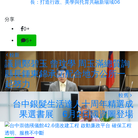
長：打造行政、美學與托育共融新場域06
分享
0+
5+
較新
議員鄭碧玉 曾玟學 周玉滿總質詢
縣長鍾東錦承諾配合地方公所一
起努力
較舊
台中銀髮生活達人十周年精選成
果選書展 6月2日國資圖登場