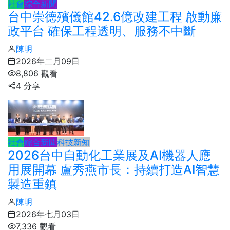
社會
綜合新聞
台中崇德殯儀館42.6億改建工程 啟動廉
政平台 確保工程透明、服務不中斷
陳明
2026年二月09日
8,806 觀看
4 分享
社會
綜合新聞
科技新知
2026台中自動化工業展及AI機器人應
用展開幕 盧秀燕市長：持續打造AI智慧
製造重鎮
陳明
2026年七月03日
7,336 觀看