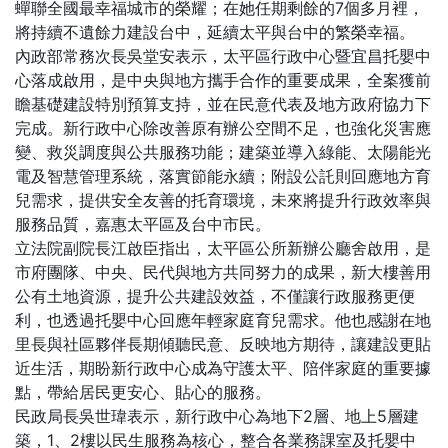
蟬聯全國最幸福城市的榮耀；在她任期剩餘的7個多月裡，
將持續不遺餘力建設台中，延續太平與台中的繁榮幸福。
內政部常務次長吳堂安表示，太平區行政中心暨宜昌托嬰中
心落成啟用，是中央與地方攜手合作的重要成果，全案獲前
瞻基礎建設特別預算支持，並在民意代表及地方政府協力下
完成。新行政中心除改善原有辦公空間不足，也強化災害應
變、救災調度與公共服務功能；建築並導入綠能、太陽能光
電及智慧管理系統，落實節能永續；附設公託則回應地方育
兒需求，提供安全友善的托育環境，未來將提升行政效率與
服務品質，嘉惠太平區及台中市民。
立法院副院長江啟臣指出，太平區公所新辦公廳舍啟用，是
市府團隊、中央、民代與地方共同努力的成果，新大樓善用
公有土地資源，提升公共建設效益，不僅讓行政服務更便
利，也透過托嬰中心回應年輕家庭育兒需求。他也感謝在地
里長與社區夥伴長期傾聽民意、反映地方期待，讓建設更貼
近生活，期盼新行政中心成為守護太平、陪伴家庭的重要據
點，帶給居民更安心、貼心的服務。
民政局長吳世瑋表示，新行政中心為地下2層、地上5層建
築，1、2樓以民生服務為核心，整合各業務課室及托嬰中