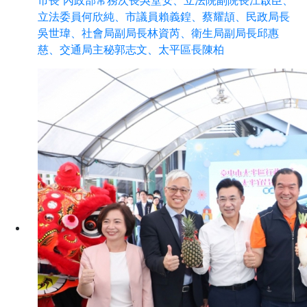
市長 內政部常務次長吳堂安、立法院副院長江啟臣、
立法委員何欣純、市議員賴義鍠、蔡耀頡、民政局長
吳世瑋、社會局副局長林資芮、衛生局副局長邱惠
慈、交通局主秘郭志文、太平區長陳柏