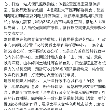
心，打造一站式便民服務動線；3樓設置區長室及幕僚課
室，強化行政整合效能；4樓規劃太平區調解委員會，配置
8間獨立調解室及2間法律諮詢室，兼顧專業服務與民眾隱
私；頂樓則設有可容納350人的市民集會空間，搭配大面積
採光窗，引入自然光與城市景觀，讓行政空間兼具美學與公
共交流功能。
為建構更完善的育兒支持環境，社會局長廖靜芝指出，行政
中心1樓同步設置「公設民營太平宜昌托嬰中心」，為全市
第52處公托、太平區第6處公托，也是全市首座設於行政中
心內的托嬰中心。空間設計融入台中「山、海、城」意象，
以海洋藍、山林綠與土地棕等自然色彩，打造溫暖且富有想
像力的成長空間，預計可收托36名0至2歲嬰幼兒，結合區
政與托育服務，打造安心友善的育兒環境。
建設局長陳大田表示，太平區行政中心以在地「丘陵、橋
梁」地景為設計意象，融合綠建築、智慧科技與友善空間概
念，也是全市首座依「台中市行政空間美學示範說明書」打
造的行政機關。館內導入一致化標示系統與設計語彙，並設
置3處公共藝術作品，展現太平人文特色與城市活力，讓洽