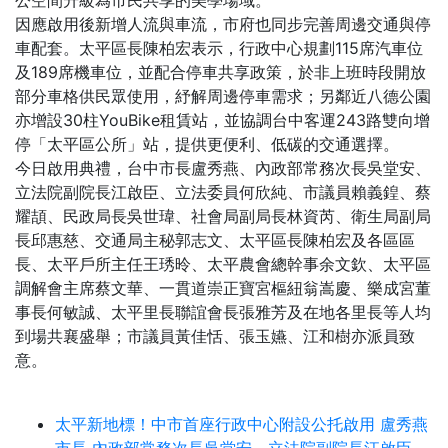
公空間升級為市民共享的美學場域。
因應啟用後新增人流與車流，市府也同步完善周邊交通與停
車配套。太平區長陳柏宏表示，行政中心規劃115席汽車位
及189席機車位，並配合停車共享政策，於非上班時段開放
部分車格供民眾使用，紓解周邊停車需求；另鄰近八德公園
亦增設30柱YouBike租賃站，並協調台中客運243路雙向增
停「太平區公所」站，提供更便利、低碳的交通選擇。
今日啟用典禮，台中市長盧秀燕、內政部常務次長吳堂安、
立法院副院長江啟臣、立法委員何欣純、市議員賴義鍠、蔡
耀頡、民政局長吳世瑋、社會局副局長林資芮、衛生局副局
長邱惠慈、交通局主秘郭志文、太平區長陳柏宏及各區區
長、太平戶所主任王琇昤、太平農會總幹事余文欽、太平區
調解會主席蔡文華、一貫道崇正寶宮樞紐翁嵩慶、樂成宮董
事長何敏誠、太平里長聯誼會長張雅芳及在地各里長等人均
到場共襄盛舉；市議員黃佳恬、張玉嬿、江和樹亦派員致
意。
太平新地標！中市首座行政中心附設公托啟用 盧秀燕