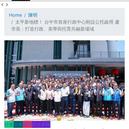
Home
陳明
太平新地標！ 台中市首座行政中心附設公托啟用 盧
市長：打造行政、美學與托育共融新場域
社會
宗教
農業
綜合新聞