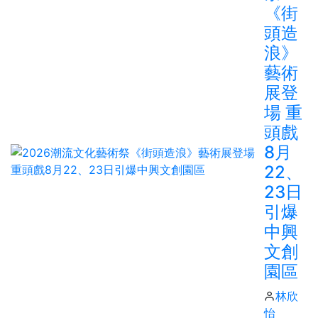
《街
頭造
浪》
藝術
展登
場 重
頭戲
8月
22、
23日
引爆
中興
文創
園區
林欣
怡