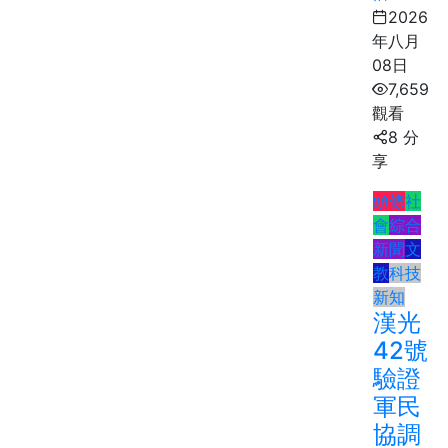
2026
年八月
08日
7,659
觀看
8 分
享
頭條
社
會
綜合
新聞
文
教
科技
新知
漢光
42號
驗證
軍民
協調