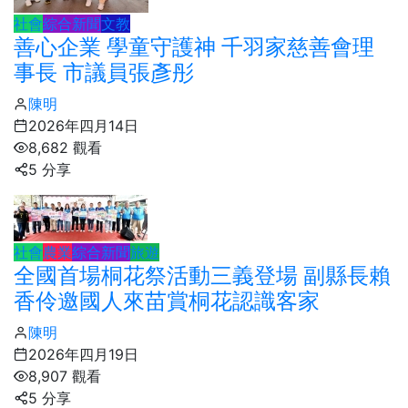
社會
綜合新聞
文教
善心企業 學童守護神 千羽家慈善會理
事長 市議員張彥彤
陳明
2026年四月14日
8,682 觀看
5 分享
社會
農業
綜合新聞
旅遊
全國首場桐花祭活動三義登場 副縣長賴
香伶邀國人來苗賞桐花認識客家
陳明
2026年四月19日
8,907 觀看
5 分享