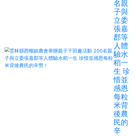
名親
子與
立委
張嘉
郡等
人體
驗水
稻一
生 珍
惜並
感恩
每粒
米背
後農
民的
辛