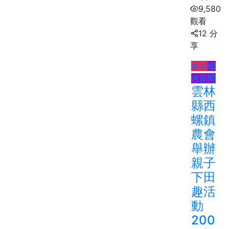
9,580
觀看
12 分
享
農業
綜
合新聞
雲林
縣西
螺鎮
農會
舉辦
親子
下田
趣活
動
200