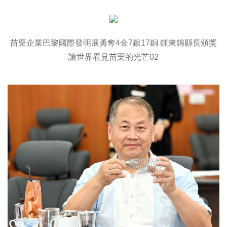
苗栗企業巴黎國際發明展勇奪4金7銀17銅 鍾東錦縣長頒獎
讓世界看見苗栗的光芒02