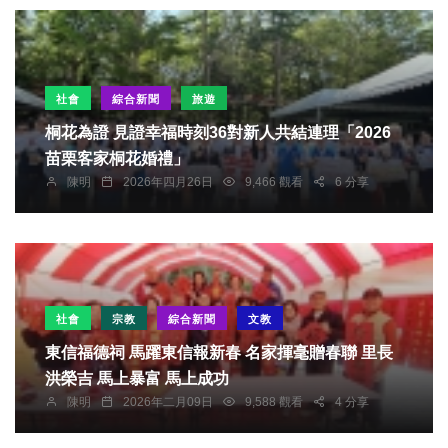
社會
綜合新聞
旅遊
桐花為證 見證幸福時刻36對新人共結連理「2026
苗栗客家桐花婚禮」
陳明
2026年四月26日
9,466 觀看
6 分享
社會
宗教
綜合新聞
文教
東信福德祠 馬躍東信報新春 名家揮毫贈春聯 里長
洪榮吉 馬上暴富 馬上成功
陳明
2026年二月09日
9,588 觀看
4 分享