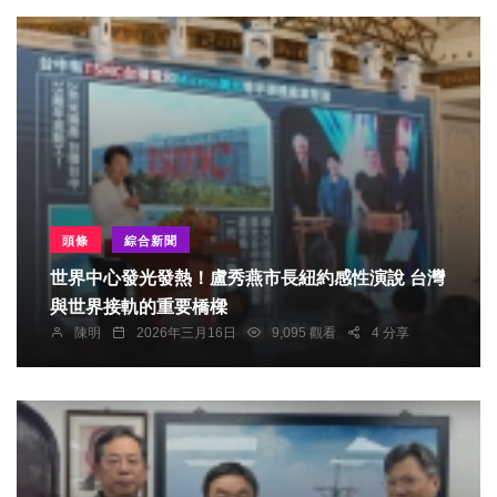
頭條
綜合新聞
世界中心發光發熱！盧秀燕市長紐約感性演說 台灣
與世界接軌的重要橋樑
陳明
2026年三月16日
9,095 觀看
4 分享