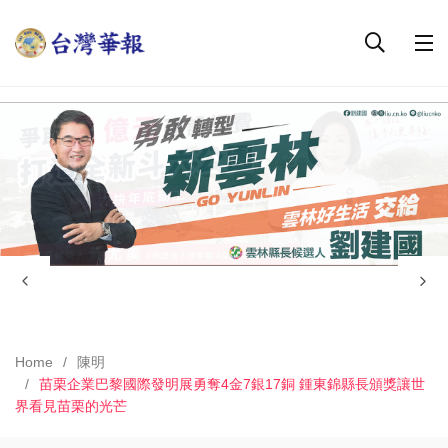
Home
陳明
苗栗企業巴黎國際發明展勇奪4金7銀17銅 鍾東錦縣長頒獎讓世
界看見苗栗的光芒