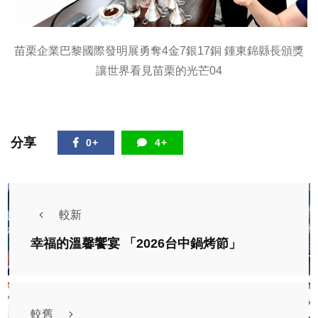
苗栗企業巴黎國際發明展勇奪4金7銀17銅 鍾東錦縣長頒獎
讓世界看見苗栗的光芒04
分享
0+
4+
較新
幸福的溫馨饗宴 「2026台中鍋烤節」
較舊