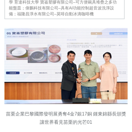
學 育達科技大學 寶崙塑膠有限公司–可方便碗具堆疊之多功
能盤皿；偉鵬科技有限公司–具有AI功能控制超音波洗淨設
備；福隆昌淨水有限公司–莫啡自動冰滴咖啡機
苗栗企業巴黎國際發明展勇奪4金7銀17銅 鍾東錦縣長頒獎
讓世界看見苗栗的光芒01