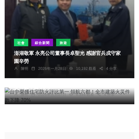
社會
綜合新聞
旅遊
澎湖敬軍 永亮公司董事長卓聖光 感謝官兵戍守家
園辛勞
陳明
2026年一月28日
10,192 觀看
4 分享
社會
健康
文教
科技新知
台中榮獲住宅防火評比第一 領航六都！全市建築火
災件數下降 70%
陳明
2026年五月07日
8,344 觀看
4 分享