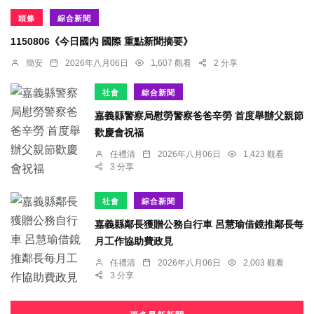
頭條
綜合新聞
1150806《今日國內 國際 重點新聞摘要》
簡安
2026年八月06日
1,607 觀看
2 分享
社會
綜合新聞
嘉義縣警察局慰勞警察爸爸辛勞 首度舉辦父親節
歡慶會祝福
任禮清
2026年八月06日
1,423 觀看
3 分享
社會
綜合新聞
嘉義縣鄰長獲贈公務自行車 呂慧瑜借鏡推鄰長每
月工作協助費政見
任禮清
2026年八月06日
2,003 觀看
3 分享