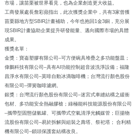
市場，讓苗栗被世界看見，也為企業創造更大收益。
工商發展處長詹彩蘋指出，此次獲獎企業中，共有3家曾獲
苗栗縣地方型SBIR計畫補助，今年也抱回1金3銅，充分展
現SBIR計畫協助企業提升研發能量、邁向國際市場的具體
成果。
獲獎名單：
金獎：寶崙塑膠有限公司–可方便碗具堆疊之多功能盤皿；
偉鵬科技有限公司–具有AI功能控制超音波洗淨設備；福隆
昌淨水有限公司–莫啡自動冰滴咖啡機；
台灣流行顏色股份
有限公司–彈簧咖啡濾網
。
銀獎：台灣流行顏色股份有限公司–迷宮式車縫結構之緩衝
包材、多功能安全熱融膠槍；綠極能科技能源股份有限公司
–攜帶型固態儲氫罐、可攜帶式空氣清淨光觸媒管；巨揚物
流股份有限公司–易於拆解與組裝之壽塔、祭祀塔； 合利精
機有限公司–鎖頭保護套結構改良。