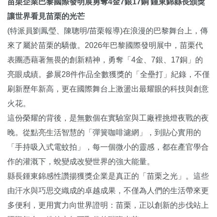
苗栗企業巴黎國際發明展勇奪4金7銀17銅 鍾東錦縣長頒獎
讓世界看見苗栗的光芒
(特派員劉鳳瑩、陳聰明/苗栗報導)在浪漫的巴黎舞台上，傳
來了屬於苗栗的驕傲。2026年巴黎國際發明展中，苗栗代
表團憑藉著無畏的創新精神，勇奪「4金、7銀、17銅」的
亮眼成績。參展28件作品全數獲獎的「全壘打」紀錄，不僅
刷新歷年新高，更在國際舞台上激盪出最耀眼的科技與創意
火花。
這份榮耀的背後，是無數個在實驗室與工廠裡挑燈夜戰的夜
晚。從點亮生活智慧的「彈簧咖啡濾網」，到貼心實用的
「手持吸入式電蚊拍」，每一個微小的靈感，都在產官學合
作的灌溉下，蛻變成改變世界的強大能量。
縣長鍾東錦感性讚揚獲獎企業是真正的「苗栗之光」。這些
由汗水與巧思交織成的卓越成果，不僅為人們的生活帶來更
多便利，更用實力向世界證明：苗栗，正以創新的步伐站上