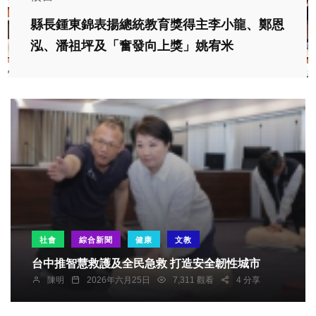
縣長鍾東錦表揚總統教育獎得主李小龍、鄭恩
泓、潘祖坪及「奮發向上獎」姚宥米
社會
綜合新聞
健康
文教
台中推智慧救護及全民急救 打造安全韌性城市
陳明
2026年六月25日
7,311 觀看
4 分享