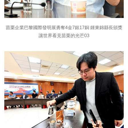
苗栗企業巴黎國際發明展勇奪4金7銀17銅 鍾東錦縣長頒獎
讓世界看見苗栗的光芒03