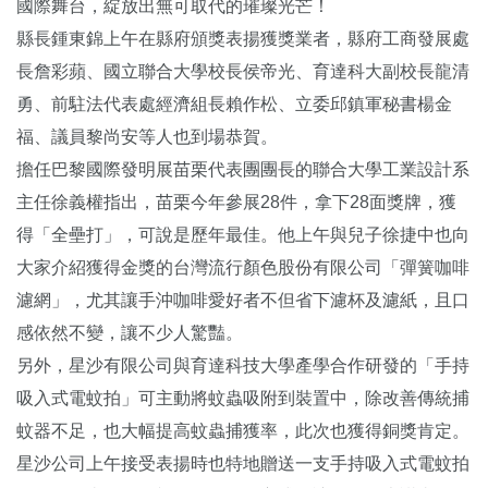
國際舞台，綻放出無可取代的璀璨光芒！
縣長鍾東錦上午在縣府頒獎表揚獲獎業者，縣府
工商發展處
長詹彩蘋
、國立聯合大學校長侯帝光、育達科大副校長龍清
勇、前駐法代表處經濟組長賴作松、立委邱鎮軍秘書楊金
福、議員黎尚安等人也到場恭賀。
擔任巴黎國際發明展苗栗代表團團長的聯合大學工業設計系
主任徐義權指出，苗栗今年參展28件，拿下28面獎牌，獲
得「全壘打」，可說是歷年最佳。他上午與兒子徐捷中也向
大家介紹獲得金獎的台灣流行顏色股份有限公司「彈簧咖啡
濾網」，尤其讓手沖咖啡愛好者不但省下濾杯及濾紙，且口
感依然不變，讓不少人驚豔。
另外，星沙有限公司與育達科技大學產學合作研發的「手持
吸入式電蚊拍」可主動將蚊蟲吸附到裝置中，除改善傳統捕
蚊器不足，也大幅提高蚊蟲捕獲率，此次也獲得銅獎肯定。
星沙公司上午接受表揚時也特地贈送一支手持吸入式電蚊拍