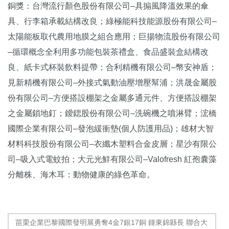
銅獎：台灣流行顏色股份有限公司–具搧風降溫效果的傘
具、行李箱承載結構改良；綠極能科技能源股份有限公司–
太陽能板取代農用地膜之組合應用；巨揚物流股份有限公司
–循環概念全利用多功能包裝茶禮盒、食品盛裝盒結構改
良、紙卡式杯裝飲料提帶；合利精機有限公司–幣安神盾；
見新精機有限公司–外接式氣動油壓增壓幫浦；洪晟金屬股
份有限公司–方便搭設棚架之金屬多通元件、方便搭設棚架
之金屬鎖地釘；鑀鍶股份有限公司–洗碗機之噴淋臂；浤橋
國際企業有限公司–發泡緩衝墊(個人防護用品)；雄材大智
材料科技股份有限公司–衣纖木塑料合金皮層；星沙有限公
司–吸入式電蚊拍；大元光鮮有限公司–Valofresh 紅孢囊藻
分離株、海木耳：動物健康的綠色革命。
苗栗企業巴黎國際發明展勇奪4金7銀17銅 鍾東錦縣長 聯合大