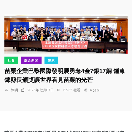
社會
綜合新聞
健康
苗栗企業巴黎國際發明展勇奪4金7銀17銅 鍾東
錦縣長頒獎讓世界看見苗栗的光芒
陳明
2026年七月07日
6,935 觀看
4 分享