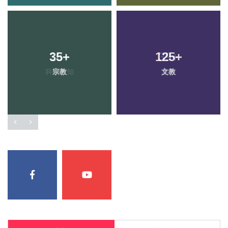
35
+
125
+
宗教
文教