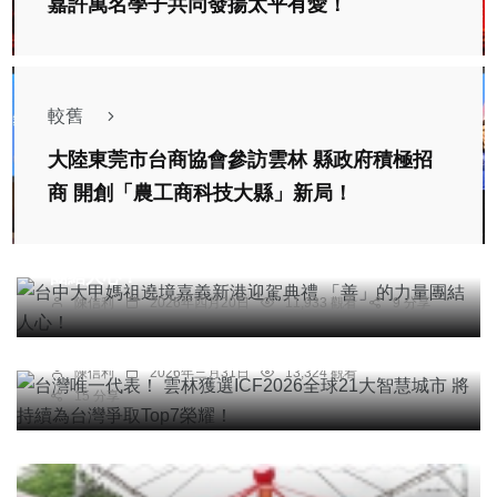
嘉許萬名學子共同發揚太平有愛！
較舊
大陸東莞市台商協會參訪雲林 縣政府積極招
商 開創「農工商科技大縣」新局！
宗教
綜合新聞
台中大甲媽祖遶境嘉義新港迎駕典禮 「善」的力量
團結人心！
綜合新聞
陳信利
2026年四月20日
11,933 觀看
9 分享
台灣唯一代表！ 雲林獲選ICF2026全球21大智慧城
市 將持續為台灣爭取Top7榮耀！
陳信利
2026年三月31日
13,324 觀看
15 分享