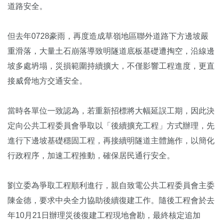
道路安全。
但去年0728豪雨，再度造成草嶺地區聯外道路下方邊坡嚴
重滑落，大量土石崩落導致明隧道底板基礎遭掏空，沿線邊
坡多處坍塌，災損範圍持續擴大，不僅影響工程進度，更直
接威脅地方交通安全。
當時各單位一致認為，若重新招標將大幅延誤工期，因此決
定向公共工程委員會爭取以「後續擴充工程」方式辦理，先
進行下邊坡基礎穩固工程，再接續明隧道主體施作，以簡化
行政程序，加速工程推動，確保居民通行安全。
劉立委為爭取工程順利進行，親自致電公共工程委員會主委
陳金德，要求中央全力協助後續復建工作。隨後工程會於去
年10月21日辦理災後復建工程現地會勘，最終核定追加