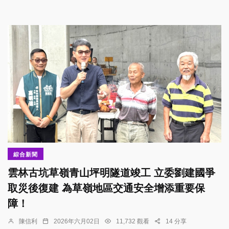
綜合新聞
雲林古坑草嶺青山坪明隧道竣工 立委劉建國爭
取災後復建 為草嶺地區交通安全增添重要保
障！
陳信利
2026年六月02日
11,732 觀看
14 分享