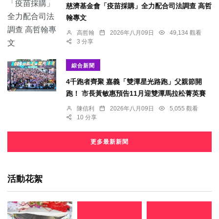
慈濟基金會「疫苗採購」全力配合司法調查 高哲
翰專文
高哲翰
2026年八月09日
49,134 觀看
3 分享
綜合新聞
4千跑者齊聚 嘉義「雙潭星光路跑」父親節開
跑！ 市長黃敏惠預告11月迎雙潭馬拉松菁英賽
陳信利
2026年八月09日
5,055 觀看
10 分享
更多最新新聞
活動花絮