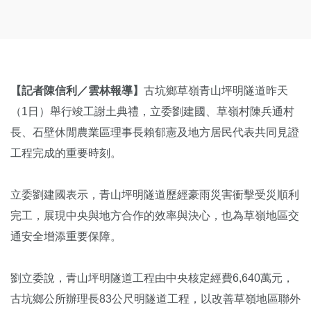
【記者陳信利／雲林報導】
古坑鄉草嶺青山坪明隧道昨天
（1日）舉行竣工謝土典禮，立委劉建國、草嶺村陳兵通村
長、石壁休閒農業區理事長賴郁憲及地方居民代表共同見證
工程完成的重要時刻。
立委劉建國表示，青山坪明隧道歷經豪雨災害衝擊受災順利
完工，展現中央與地方合作的效率與決心，也為草嶺地區交
通安全增添重要保障。
劉立委說，青山坪明隧道工程由中央核定經費6,640萬元，
古坑鄉公所辦理長83公尺明隧道工程，以改善草嶺地區聯外