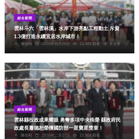
綜合新聞
雲林斗六「雲林溪」水岸下游亮點工程動土 斥資
1.3億打造永續宜居水岸城市！
陳信利
2026年四月20日
12,483 觀看
9 分享
綜合新聞
雲林縣役政成果耀眼 勇奪多項中央殊榮 縣政府民
政處長蕭德恕榮獲國防部一星寶星獎章！
陳信利
2026年二月27日
12,904 觀看