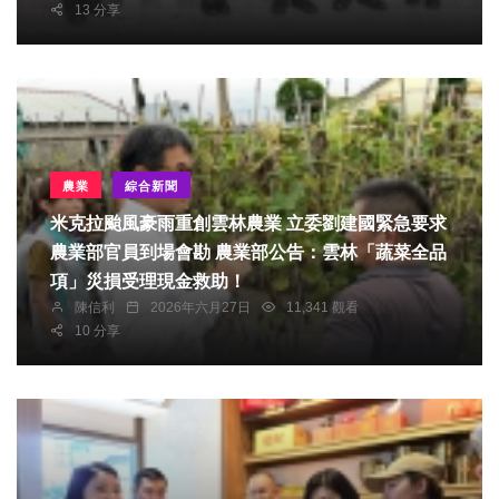
13 分享
農業
綜合新聞
米克拉颱風豪雨重創雲林農業 立委劉建國緊急要求
農業部官員到場會勘 農業部公告：雲林「蔬菜全品
項」災損受理現金救助！
陳信利
2026年六月27日
11,341 觀看
10 分享