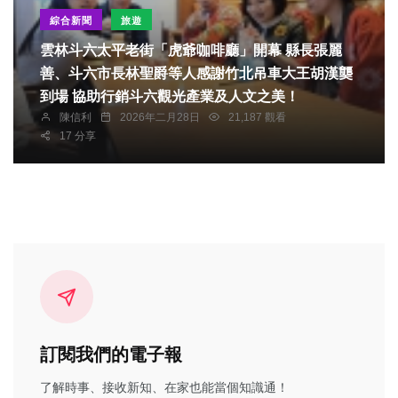
綜合新聞
旅遊
雲林斗六太平老街「虎爺咖啡廳」開幕 縣長張麗
善、斗六市長林聖爵等人感謝竹北吊車大王胡漢龑
到場 協助行銷斗六觀光產業及人文之美！
陳信利
2026年二月28日
21,187 觀看
17 分享
訂閱我們的電子報
了解時事、接收新知、在家也能當個知識通！