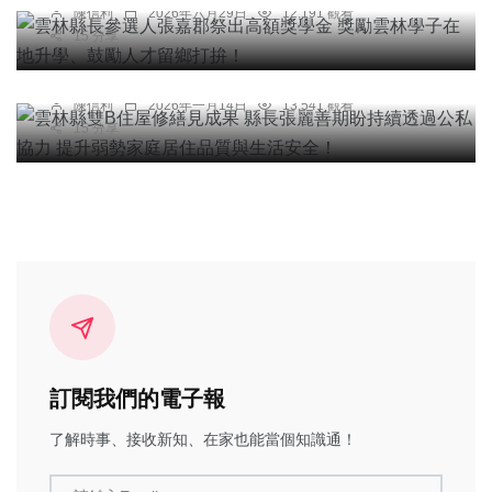
陳信利
2026年六月29日
12,191 觀看
綜合新聞
15 分享
雲林縣雙B住屋修繕見成果 縣長張麗善期盼持續透
過公私協力 提升弱勢家庭居住品質與生活安全！
陳信利
2026年一月14日
13,541 觀看
15 分享
訂閱我們的電子報
了解時事、接收新知、在家也能當個知識通！