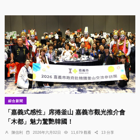
綜合新聞
「嘉義式感性」席捲釜山 嘉義市觀光推介會
「木都」魅力驚艷韓國！
陳信利
2026年六月02日
11,679 觀看
13 分享