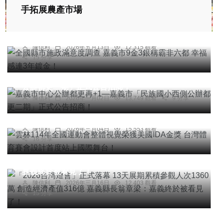
綜合新聞
手拓展農產市場
全國縣市施政滿意度調查 嘉義市9金3銀稱霸非六都
幸福感連3年鍍金！
陳信利
2026年五月13日
12,315 觀看
15 分享
綜合新聞
嘉義市中心公辦都更再+1—嘉義市「民族國小西側
公辦都更二期」正式公告招商！
綜合新聞
陳信利
2026年一月02日
13,749 觀看
9 分享
雲林114年全國運動會整體視覺榮獲美國IDA金獎
台灣體育賽會設計首度站上國際舞台！
陳信利
2026年三月04日
15,553 觀看
綜合新聞
旅遊
16 分享
「2026台灣燈會」正式落幕 13天展期累積參觀人
次1360萬 創造經濟產值316億 嘉義縣長翁章梁：
嘉義終於被看見了！
陳信利
2026年三月16日
12,403 觀看
綜合新聞
15 分享
雲林縣長參選人張嘉郡祭出高額獎學金 獎勵雲林學
子在地升學、鼓勵人才留鄉打拚！