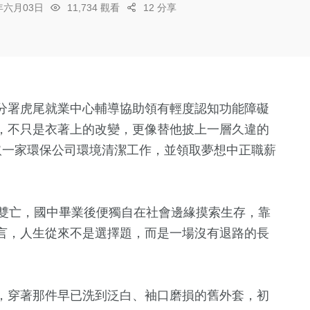
6年六月03日
11,734 觀看
12 分享
分署虎尾就業中心輔導協助領有輕度認知功能障礙
，不只是衣著上的改變，更像替他披上一層久違的
取一家環保公司環境清潔工作，並領取夢想中正職薪
母雙亡，國中畢業後便獨自在社會邊緣摸索生存，靠
言，人生從來不是選擇題，而是一場沒有退路的長
，穿著那件早已洗到泛白、袖口磨損的舊外套，初