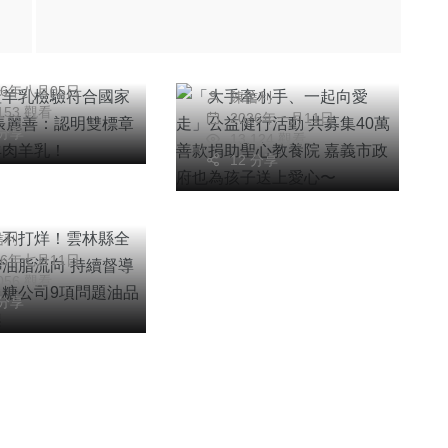
「大手牽小手、一起
家標準 縣長張
向愛走」公益健行活
：認明雙標章
信利
動 共募集40萬善款
享用羊肉羊乳！
26年八月05日
陳信利
捐助聖心教養院 嘉
,153 觀看
2026年一月11日
聞
義市政府也為孩子送
 分享
13,124 觀看
食安不打烊！雲
上愛心〜
12 分享
全面追查中聯油
向 持續督導業
信利
成台糖公司9項
26年七月11日
油品預防性下架
,056 觀看
 分享