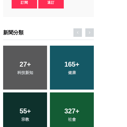
訂閱
退訂
新聞分類
181
27
+
+
165
56
+
+
556
+
科技新知
文教
健康
農業
綜合新聞
55
42
+
+
327
132
+
+
2
+
宗教
頭條
社會
旅遊
大陸