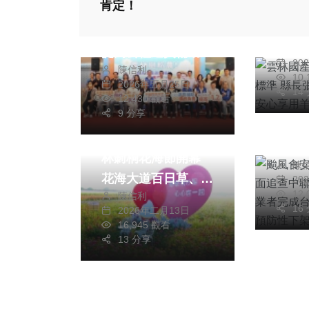
肯定！
合國
雲林挺稻農！ 縣長
麗善
張麗善宣布：116年
陳
安心
提高公糧運費補助每
20
陳信利
公斤至1.2元 減輕農
10
綜合新
2026年五月25日
14
民負擔、穩定糧食生
12,430 觀看
颱風
產
9 分享
綜合新聞
旅遊
林縣
花現莿桐〜2026雲
脂流
林莿桐花海節開幕
陳
者完
花海大道百日草、波
20
問題
12
陳信利
斯菊與向日葵花海豔
16
2026年二月13日
麗迎春 春節期間是
16,945 觀看
最佳賞花時節〜
13 分享