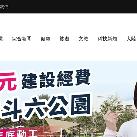
我們
業
綜合新聞
健康
旅遊
文教
科技新知
大陸