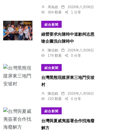
周為政
2026年八月08日
304 觀看
1 分享
綜合新聞
綠營要求向陳時中道歉柯志恩
嗆企圖洗白陳時中
陳信銘
2026年八月08日
176 觀看
0 分享
綜合新聞
台灣黑熊現蹤屏東三地門安坡
村
陳信銘
2026年八月08日
220 觀看
0 分享
綜合新聞
台灣與夏威夷簽署合作找海廢
解方