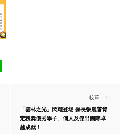
較舊
「雲林之光」閃耀登場 縣長張麗善肯
定獲獎優秀學子、個人及傑出團隊卓
綜合新聞
越成就！
綜合新聞
國產羊乳檢驗符