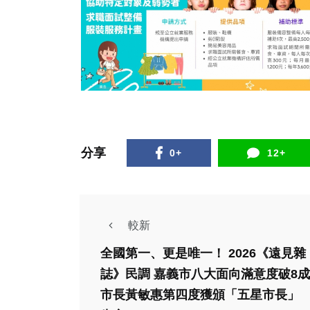
分享
0+
12+
較新
全國第一、更是唯一！ 2026《遠見雜
誌》民調 嘉義市八大面向滿意度破8成
農業
市長黃敏惠第四度獲頒「五星市長」
農業
雲林