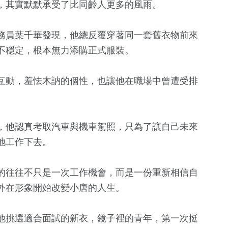
，其實默默承受了比同齡人更多的風雨。
務員葉千華發現，他總反覆穿著同一套舊衣物前來
不穩定，根本無力添購正式服裝。
互動，羞怯木訥的個性，也讓他在職場中曾遭受排
91
+
，他認真考取汽車與機車駕照，只為了讓自己未來
專欄
地工作下去。
的往往不只是一次工作機會，而是一份重新相信自
外在形象開始改變小唐的人生。
他挑選適合面試的新衣，鏡子裡的青年，第一次挺