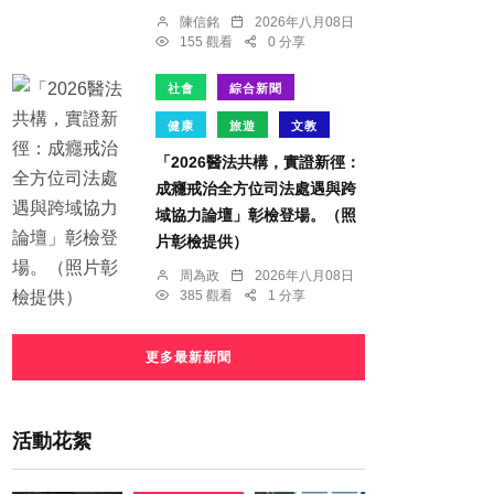
陳信銘
2026年八月08日
155 觀看
0 分享
社會
綜合新聞
健康
旅遊
文教
「2026醫法共構，實證新徑：
成癮戒治全方位司法處遇與跨
域協力論壇」彰檢登場。（照
片彰檢提供）
周為政
2026年八月08日
385 觀看
1 分享
更多最新新聞
活動花絮