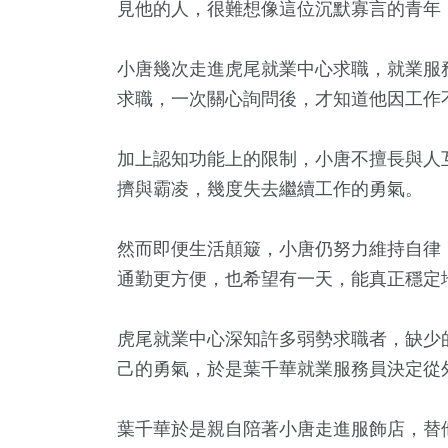
見他的人，很難想像這位沉默寡言的青年
小唐幾次走進虎尾就業中心求職，就業服
求職，一次關心詢問後，才知道他因工作
加上認知功能上的限制，小唐不擅長與人
擠與霸凌，幾度失去繼續工作的勇氣。
179
+
56
+
556
+
然而即便生活顛簸，小唐仍努力維持自律
文教
農業
綜合新聞
通勤更方便，也希望有一天，能真正穩定
虎尾就業中心深知許多弱勢求職者，缺少
己的勇氣，於是葉千華就業服務員決定從
42
+
134
+
2
+
頭條
旅遊
大陸
葉千華於是親自陪著小唐走進服飾店，替