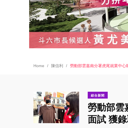
Home
陳信利
勞動部雲嘉南分署虎尾就業中心
綜合新聞
勞動部雲
面試 獲