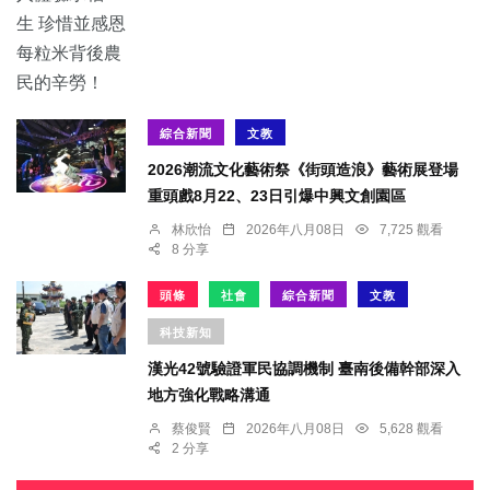
綜合新聞
文教
2026潮流文化藝術祭《街頭造浪》藝術展登場
重頭戲8月22、23日引爆中興文創園區
林欣怡
2026年八月08日
7,725 觀看
8 分享
頭條
社會
綜合新聞
文教
科技新知
漢光42號驗證軍民協調機制 臺南後備幹部深入
地方強化戰略溝通
蔡俊賢
2026年八月08日
5,628 觀看
2 分享