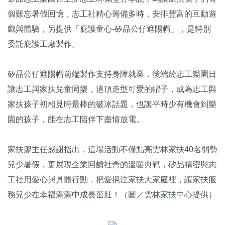
個難忘暑假回憶，志工社精心籌備多時，安排豐富的互動遊
戲與體驗，另提供「庇護童心-矽品公仔遮陽帽」，是特別
委託庇護工廠製作。
矽品公仔遮陽帽前端製作支持身障就業，後端於志工樂園日
讓志工與家扶兒童同樂，這頂造型可愛的帽子，成為志工與
家扶孩子初相見時最棒的破冰話題，也讓平時少有機會到樂
園的孩子，能在志工陪伴下盡情放電。
家扶廖主任感謝指出，這場活動不僅點亮雲林家扶40名弱勢
兒少暑假，更展現企業回饋社會的溫暖典範，矽品精密與志
工社用愛心與具體行動，把愛挹注家扶大家庭裡，讓家扶服
務兒少在幸福滿滿中成長茁壯！（圖／雲林家扶中心提供）