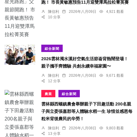
跑！ 市長黃敏惠預告11月迎雙潭馬拉松菁英賽
陳信利
2026年八月09日
4,921 觀看
10 分享
綜合新聞
2026雲林濁水溪好空氣生活節崙背熱鬧登場！
親子攜手齊體驗 共創永續幸福家園〜
陳信利
2026年八月08日
9,671 觀看
12 分享
農業
綜合新聞
雲林縣西螺鎮農會舉辦親子下田趣活動 200名親
子與立委張嘉郡等人體驗水稻一生 珍惜並感恩每
粒米背後農民的辛勞！
陳信利
2026年八月08日
9,803 觀看
13 分享