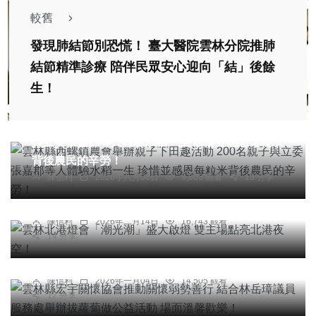
較舊
發現肺結節別恐慌！ 臺大醫院雲林分院推肺
結節精準診療 陪伴民眾安心迎向「結」後餘
生！
農業
綜合新聞
雲林縣西螺鎮農會舉辦親子下田趣活動 200名親子
與立委張嘉郡等人體驗水稻一生 珍惜並感恩每粒米
背後農民的辛勞！
綜合新聞
旅遊
陳信利
2026年八月08日
9,803 觀看
13 分享
雲林北港燈會「潮光潮」盛大啟燈 雙主場點亮北港
夜空！
陳信利
2026年二月14日
16,743 觀看
綜合新聞
14 分享
雲林縣宏宇關懷協會推動關懷弱勢善行 結合林岳璋
議員服務處舉辦拔蘿蔔做公益活動 場面溫馨歡樂！
陳信利
2026年一月04日
14,505 觀看
12 分享