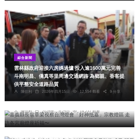
綜合新聞
雲林縣政府迎接六房媽過爐 投入逾1600萬元完善
斗南明昌、僑真等里周邊交通網路 為鄉親、香客提
供平整安全道路品質
宗教
綜合新聞
旅遊
陳信利
2026年四月15日
12,554 觀看
9 分享
嘉義縣長翁章梁視察台灣燈會「好神抵嘉」宗教燈
區 走訪各宮廟燈座祈福〜
陳信利
2026年二月25日
14,237 觀看
綜合新聞
12 分享
2026雲林縣政說明會-台西場 細數展現多元施政成
果 縣長張麗善：逐步撕掉「又老又窮」標籤 朝向
永續宜居農工商科技城邁進！