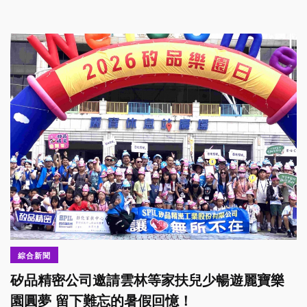
綜合新聞
矽品精密公司邀請雲林等家扶兒少暢遊麗寶樂
園圓夢 留下難忘的暑假回憶！