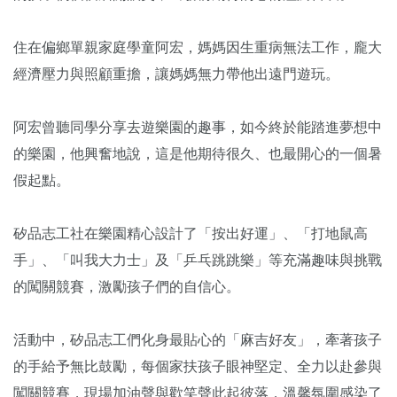
住在偏鄉單親家庭學童阿宏，媽媽因生重病無法工作，龐大
經濟壓力與照顧重擔，讓媽媽無力帶他出遠門遊玩。
阿宏曾聽同學分享去遊樂園的趣事，如今終於能踏進夢想中
的樂園，他興奮地說，這是他期待很久、也最開心的一個暑
假起點。
矽品志工社在樂園精心設計了「按出好運」、「打地鼠高
手」、「叫我大力士」及「乒乓跳跳樂」等充滿趣味與挑戰
的闖關競賽，激勵孩子們的自信心。
活動中，矽品志工們化身最貼心的「麻吉好友」，牽著孩子
的手給予無比鼓勵，每個家扶孩子眼神堅定、全力以赴參與
闖關競賽，現場加油聲與歡笑聲此起彼落，溫馨氛圍感染了