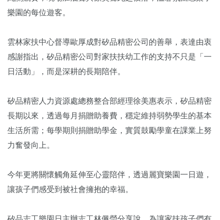
樂園的每位遊客。
雲林家扶中心督導歐厚成對矽品精密公司的善舉，表達由衷
感謝指出，矽品精密公司對家扶扶幼工作的支持不只是「一
日活動」，而是深耕的長期陪伴。
矽品精密人力資源處總務整合部經理徐美惠表示，矽品精密
長期以來，透過每月捐贈助養費，穩定維持弱勢學生的基本
生活所需；每學期則捐贈助學金，實質鼓勵學童在課業上努
力奮發向上。
今年更將關懷觸角延伸至心靈陪伴，透過麗寶樂園一日遊，
讓孩子們感受到被社會擁抱的幸福。
矽品志工樂園日主辦志工林佩瑩分享說，為讓家扶孩子們有