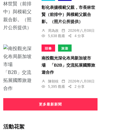
彰化表揚模範父親，市長林世
賢（前排中）與模範父親合
影。（照片公所提供）
周為政
2026年八月08日
5,638 觀看
4 分享
頭條
旅遊
南投觀光深化布局新加坡市
場 「B2B」交流拓展國際旅
遊合作
陳朝枝
2026年八月08日
5,395 觀看
2 分享
更多最新新聞
活動花絮