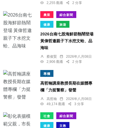
2,255 觀看
2 分享
農業
綜合新聞
健康
旅遊
2026台南七股海鮮節熱鬧登場
黃偉哲邀親子下水挖文蛤、品
海味
蔡俊賢
2026年八月08日
2,906 觀看
2 分享
專欄
高哲翰講座教授長期在媒體專
欄「力挺警察」發聲
高哲翰
2026年八月08日
49,174 觀看
3 分享
社會
綜合新聞
健康
文教