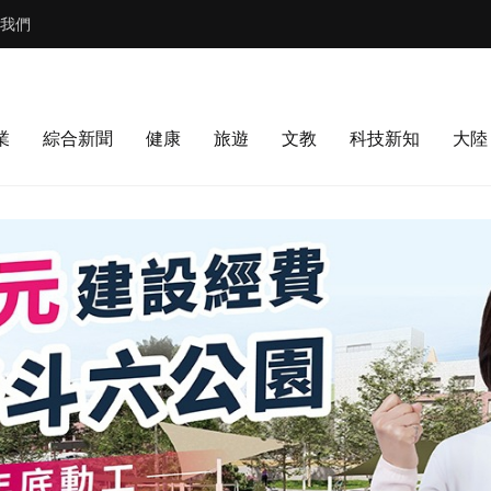
我們
業
綜合新聞
健康
旅遊
文教
科技新知
大陸