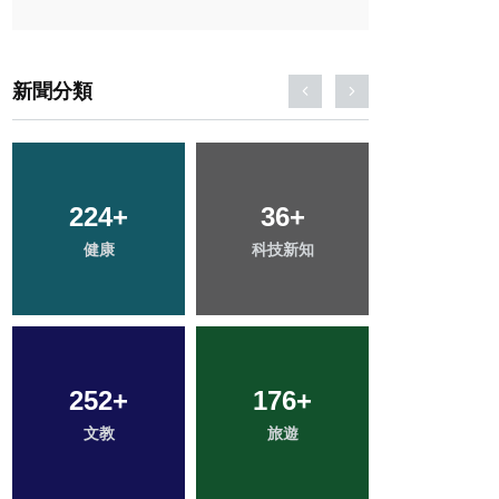
新聞分類
224
2
+
+
123
36
+
+
78
+
健康
大陸
科技新知
專欄
農業
252
55
+
+
176
72
+
+
430
+
文教
頭條
旅遊
宗教
社會