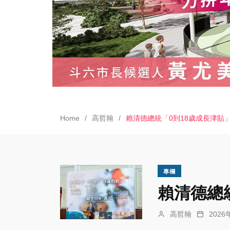
Home
高哲翰
賴清德總統「0到18歲成長津貼
專欄
賴清德總
高哲翰
202