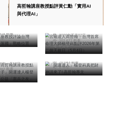
翰講座教授評論
高哲翰講座教授點評黃仁勳「實用AI
宮廟達人高哲翰：台
「經濟日不落
與代理AI」
灣首席命理大師楊登
戰略位置
專欄
哲翰
嵙點評2026年第二
26年二月11日
「開運達人」楊登嵙
高哲翰
個天赦日（5月4
,874 觀看
2026年五月02日
孔子高哲翰講座
真把財神請來了! 高
日）
分享
202,677 觀看
點評「國學才
哲翰專文
8 分享
開運達人楊登嵙
高哲翰
2026年六月21日
哲翰
人文公益「憲兵
70,043 觀看
26年一月12日
」
5 分享
,002 觀看
 分享