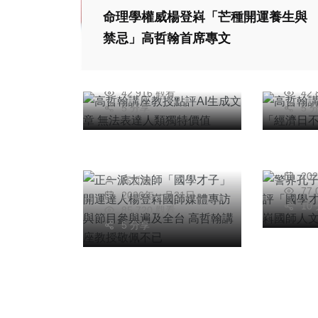
高哲翰講座教授點評
高哲
命理學權威楊登嵙「芒種開運養生與
AI生成文章 無法表
台灣
禁忌」高哲翰首席專文
達人類獨特價值
國」
高哲翰
高
專欄
2026年四月16日
20
42,916 觀看
42
專欄
警界
5 分享
5 
正一派大法師「國學
教授
才子」開運達人楊登
子」
嵙國師媒體專訪與節
高
國師
20
高哲翰
目參與遍及全台 高
之友
77
2026年一月31日
哲翰講座教授敬佩不
10
85,720 觀看
已
5 分享