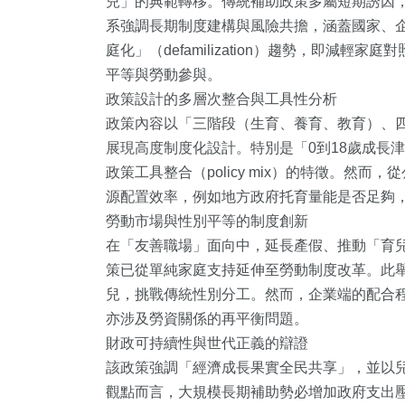
兒」的典範轉移。傳統補助政策多屬短期誘因
系強調長期制度建構與風險共擔，涵蓋國家、
庭化」（defamilization）趨勢，即減
平等與勞動參與。
政策設計的多層次整合與工具性分析
政策內容以「三階段（生育、養育、教育）、
展現高度制度化設計。特別是「0到18歲成長
2
+
123
+
78
+
政策工具整合（policy mix）的特徵。然
源配置效率，例如地方政府托育量能是否足夠
大陸
專欄
農業
勞動市場與性別平等的制度創新
在「友善職場」面向中，延長產假、推動「育兒
策已從單純家庭支持延伸至勞動制度改革。此
兒，挑戰傳統性別分工。然而，企業端的配合
亦涉及勞資關係的再平衡問題。
55
+
72
+
430
+
財政可持續性與世代正義的辯證
頭條
宗教
社會
該政策強調「經濟成長果實全民共享」，並以
觀點而言，大規模長期補助勢必增加政府支出