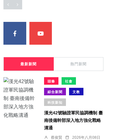
最新新聞
熱門新聞
頭條
社會
綜合新聞
文教
科技新知
漢光42號驗證軍民協調機制 臺
南後備幹部深入地方強化戰略
溝通
蔡俊賢
2026年八月08日