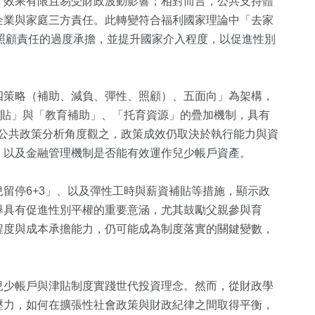
，效果有限且易受財政波動影響；相對而言，公共支持體
企業與家庭三方責任。此轉變符合福利國家理論中「去家
輕家庭對照顧責任的過度承擔，並提升國家介入程度，以促進性別
四策略（補助、減負、彈性、照顧）、五面向」為架構，
津貼」與「教育補助」、「托育資源」的疊加機制，具有
753
+
而，從公共政策分析角度觀之，政策成效仍取決於執行能力與資
，以及金融管理機制是否能有效運作兒少帳戶資產。
綜合新聞
留停6+3」、以及彈性工時與薪資補貼等措施，顯示政
舉具有促進性別平權的重要意涵，尤其鼓勵父親參與育
程度與成本承擔能力，仍可能成為制度落實的關鍵變數，
兒少帳戶與津貼制度實踐世代投資理念。然而，從財政學
壓力，如何在擴張性社會政策與財政紀律之間取得平衡，