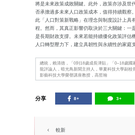
將是未來政策成敗關鍵。此外，政策亦涉及世代正義（int
否承擔過多未來人口政策成本，值得持續觀察
此「人口對策新戰略」在理念與制度設計上具
程。然而，其真正影響仍取決於三大關鍵：一
是長期財政支撐。未來若能持續優化政策評估
人口轉型壓力下，建立具韌性與永續性的家庭
總統，賴清德，「0到18歲成長津貼」「0–18歲
龍評論人，暗光鳥新聞主持人，華夏科技大學副校
影藝科技大學榮譽講座教授，高哲翰
分享
8+
3+
專欄
專欄
較新