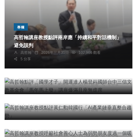
專欄
高哲翰講座教授點評兩岸應「持續和平對話機制」
避免誤判
專欄
高哲翰
2026年三月31日
102,966 觀看
5 分享
高哲翰點評「國學才子」開運達人楊登嵙國師台中
三信文教基金會「馬年馬上發」講座爆滿且座無虛
席
高哲翰
2026年二月09日
33,477 觀看
6 分享
專欄
高哲翰講座教授點評黃仁勳韓國行「AI產業鏈垂直
整合趨勢」
高哲翰
2026年六月09日
50,859 觀看
5 分享
專欄
高哲翰講座教授呼籲社會善心人士為弱勢朋友度過
一個暖心年！
高哲翰
2026年一月13日
23,706 觀看
6 分享
專欄