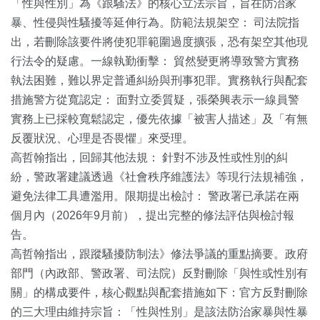
「性與性別」為《跟騷法》的核心立法宗旨，旨在防治家
暴、性侵與性騷擾等延伸行為。防範法規架空： 司法院指
出，若刪除該要件將使犯罪範圍過度擴張，恐有架空其他現
行法令的疑慮。一線執勤衝擊： 貿然變更將導致警方實務
執法困難，難以界定普通糾紛與刑事犯罪。實務執行與配套
措施警方從寬認定： 面對立委質疑，張榮興表示一線員警
實務上已採較寬鬆認定，優先依據「被害人描述」及「有無
反覆狀況、心理是否畏懼」來受理。
高哲翰指出，回歸其他法規： 針對不涉及性或性別的糾
紛，警政署建議透過《社會秩序維護法》等現行法規補強，
避免法律工具遭濫用。限期提出檢討： 警政署已承諾在兩
個月內（2026年9月前），提出完整的修法評估與檢討報
告。
高哲翰指出，跟蹤騷擾防制法》修法爭議的重點摘要。政府
部門（內政部、警政署、司法院）反對刪除「與性或性別有
關」的構成要件，核心觀點與配套措施如下：官方反對刪除
的三大理由維持宗旨：「性與性別」是該法防治家暴與性暴