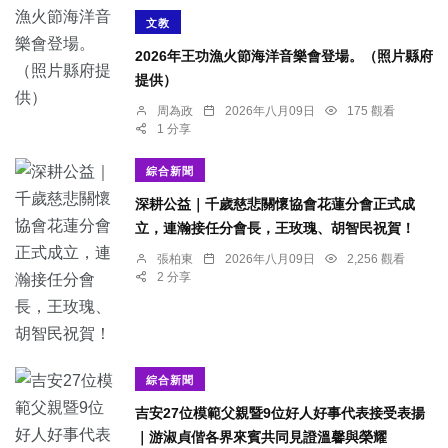
文教
2026年王功漁火節海洋音樂會登場。（照片縣府
提供）
周為政
2026年八月09日
175 觀看
1 分享
綜合新聞
深耕公益｜千歲慈悲關懷協會花蓮分會正式成
立，連瀚接任分會長，王玫瑰、胡智民祝賀！
張柏東
2026年八月09日
2,256 觀看
2 分享
綜合新聞
吉安27位模範父親暨9位好人好事代表接受表揚
｜游淑貞偕各界來賓共同見證溫馨與榮耀