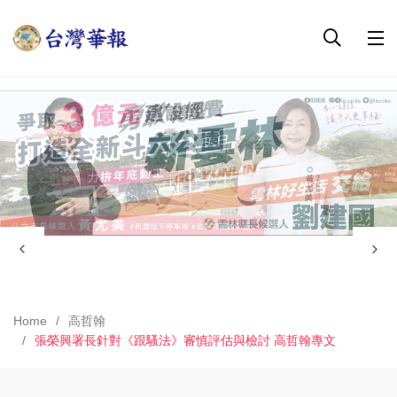
Home
高哲翰
張榮興署長針對《跟騷法》審慎評估與檢討 高哲翰專文