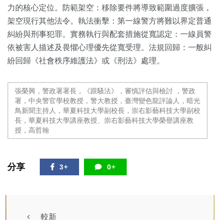
力的核心定位。防範架空：移除要件將導致範圍過度擴張，
架空現行其他法令。執法衝擊：第一線警方將難以界定普通
糾紛與刑事犯罪。實務執行與配套措施從寬認定：一線員警
依被害人描述及畏懼心理優先從寬受理。法規回歸：一般糾
紛回歸《社會秩序維護法》或《刑法》處理。
張榮興，警政署署長，《跟騷法》，審慎評估與檢討 ，警政
署，中央警官學校教授，警大教授，臺灣變色龍評論人，暗光
鳥新聞主持人，華夏科技大學副校長，崇右影藝科技大學副校
長，華夏科技大學講座教授、崇右影藝科技大學榮譽講座教
授，高哲翰
分享
3+
0+
較新