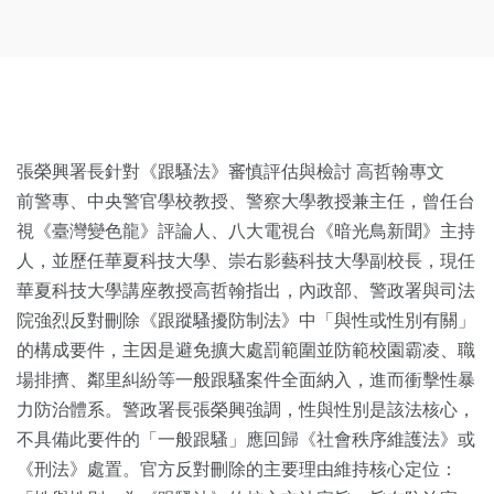
張榮興署長針對《跟騷法》審慎評估與檢討 高哲翰專文
前警專、中央警官學校教授、警察大學教授兼主任，曾任台
視《臺灣變色龍》評論人、八大電視台《暗光鳥新聞》主持
人，並歷任華夏科技大學、崇右影藝科技大學副校長，現任
華夏科技大學講座教授高哲翰指出，內政部、警政署與司法
院強烈反對刪除《跟蹤騷擾防制法》中「與性或性別有關」
的構成要件，主因是避免擴大處罰範圍並防範校園霸凌、職
場排擠、鄰里糾紛等一般跟騷案件全面納入，進而衝擊性暴
力防治體系。警政署長張榮興強調，性與性別是該法核心，
不具備此要件的「一般跟騷」應回歸《社會秩序維護法》或
《刑法》處置。官方反對刪除的主要理由維持核心定位：