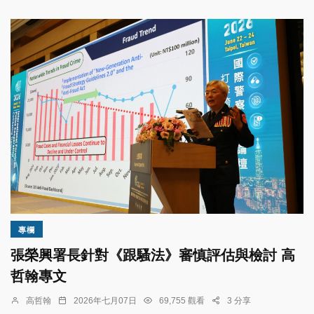
專欄
張榮興署長針對《跟騷法》審慎評估與檢討 高
哲翰專文
高哲翰
2026年七月07日
69,755 觀看
3 分享