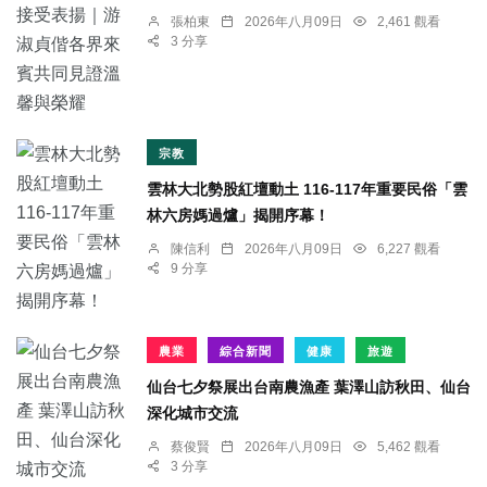
張柏東
2026年八月09日
2,461 觀看
3 分享
宗教
雲林大北勢股紅壇動土 116-117年重要民俗「雲
林六房媽過爐」揭開序幕！
陳信利
2026年八月09日
6,227 觀看
9 分享
農業
綜合新聞
健康
旅遊
仙台七夕祭展出台南農漁產 葉澤山訪秋田、仙台
深化城市交流
蔡俊賢
2026年八月09日
5,462 觀看
3 分享