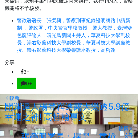
未撤銷，或刑事案件判決確定尚未執行、執行中的人，警察
機關將不予核發。
警政署署長，張榮興，警察刑事紀錄證明網路申請新
制 ，警政署，中央警官學校教授，警大教授，臺灣變
色龍評論人，暗光鳥新聞主持人，華夏科技大學副校
長，崇右影藝科技大學副校長，華夏科技大學講座教
授、崇右影藝科技大學榮譽講座教授，高哲翰
分享
3+
0+
較新
開運達人楊登嵙透露大樂透5.9億
幸運之神! 高哲翰專文
較舊
張榮興署長：掃黑、肅槍、緝