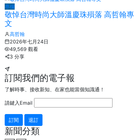
專欄
敬悼台灣時尚大師溫慶珠殞落 高哲翰專
文
高哲翰
2026年七月24日
49,569 觀看
3 分享
訂閱我們的電子報
了解時事、接收新知、在家也能當個知識通！
請鍵入Email
訂閱
退訂
新聞分類