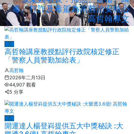
毒、打詐及毒駕為當前治安核心
高哲翰專文
專欄
高哲翰講座教授點評行政院核定修正
「警察人員警勤加給表」
高哲翰
2026年二月13日
44,907 觀看
5 分享
專欄
開運達人楊登嵙提供五大中獎秘訣 :大