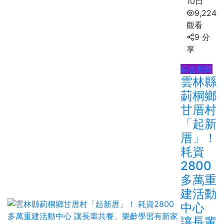
10日
9,224
觀看
9 分
享
綜合新聞
雲林縣
莿桐鄉
甘厝村
「起新
厝」！
耗資
2800
多萬重
建活動
中心
讓長輩