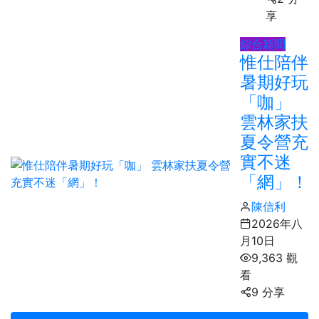
享
綜合新聞
惟仕陪伴
暑期好玩
「咖」
雲林家扶
夏令營充
實不迷
「網」！
陳信利
2026年八
月10日
9,363 觀
看
9 分享