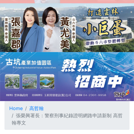
Home
高哲翰
張榮興署長：警察刑事紀錄證明網路申請新制 高哲
翰專文