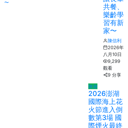
共餐、
樂齡學
習有新
家〜
陳信利
2026年
八月10日
9,299
觀看
9 分享
旅遊
2026澎湖
國際海上花
火節進入倒
數第3場 國
際煙火最終