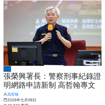
專欄
張榮興署長：警察刑事紀錄證
明網路申請新制 高哲翰專文
高哲翰
2026年七月08日