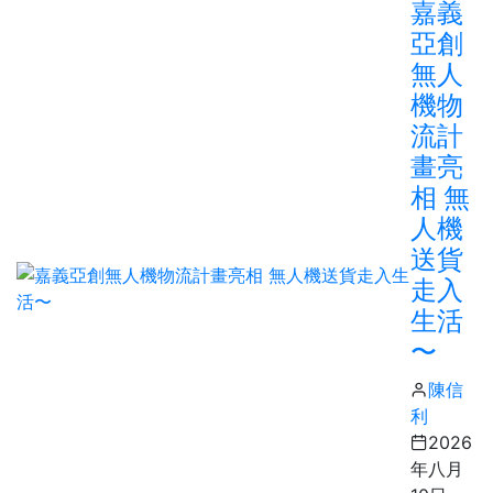
嘉義
亞創
無人
機物
流計
畫亮
相 無
人機
送貨
走入
生活
〜
陳信
利
2026
年八月