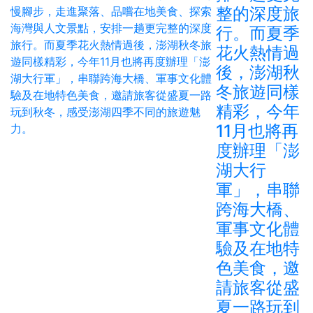
整的深度旅
行。而夏季
花火熱情過
後，澎湖秋
冬旅遊同樣
精彩，今年
11月也將再
度辦理「澎
湖大行
軍」，串聯
跨海大橋、
軍事文化體
驗及在地特
色美食，邀
請旅客從盛
夏一路玩到