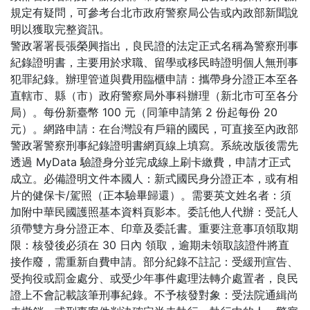
規定有疑問，可參考台北市政府警察局公告或內政部新聞說
明以獲取完整資訊。
警政署署長張榮興指出，良民證的法定正式名稱為警察刑事
紀錄證明書，主要用於求職、留學或移民時證明個人無刑事
犯罪紀錄。辦理管道與費用臨櫃申請：攜帶身分證正本至各
直轄市、縣（市）政府警察局外事科辦理（新北市可至各分
局）。每份新臺幣 100 元（同筆申請第 2 份起每份 20
元）。網路申請：在台灣設有戶籍的國民，可直接至內政部
警政署警察刑事紀錄證明書網頁線上填寫。系統改版後需先
透過 MyData 驗證身分並完成線上刷卡繳費，申請才正式
成立。必備證明文件本國人：新式國民身分證正本，或有相
片的健保卡/駕照（正本驗畢歸還）。需要英文姓名者：須
加附中華民國護照基本資料頁影本。委託他人代辦：受託人
須帶雙方身分證正本、印章及委託書。重要注意事項領取期
限：核發後必須在 30 日內 領取，逾期未領取該證件將直
接作廢，需重新自費申請。部分紀錄不註記：受緩刑宣告、
受拘役或罰金處分、或受少年事件處理法轉介處置者，良民
證上不會記載該筆刑事紀錄。不予核發對象：受法院通緝尚