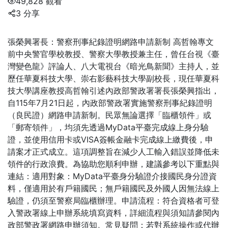
49,828 觀看
3 分享
張榮興署長：警察刑事紀錄證明網路申請新制 高哲翰專文
前中央警官學校教授、警察大學教授兼主任，曾任台視《臺
灣變色龍》評論人、八大電視台《暗光鳥新聞》主持人，並
歷任華夏科技大學、崇右影藝科技大學副校長，現任華夏科
技大學講座教授高哲翰引述內政部警政署署長張榮興指出，
自115年7月21日起，內政部警政署實施警察刑事紀錄證明
（良民證）網路申請新制。民眾無論選擇「臨櫃領件」或
「郵寄領件」，均須先透過MyData平臺完成線上身分驗
證，並使用信用卡或VISA簽帳金融卡完成線上繳費後，申
請案才正式成立。這項調整旨在減少人工輸入錯誤並降低未
領件的行政浪費。為協助您順利申辦，建議參考以下重點與
連結：適用對象：MyData平臺身分驗證介接國民身分證資
料，僅適用於有戶籍國民；無戶籍國民及外國人因無法線上
驗證，仍須至警察局臨櫃辦理。申請流程：符合資格者可登
入警政署線上申辦系統填寫資料，詳細流程與須知請參閱內
政部警政署網路申辦須知。常見疑問：若對系統操作或代辦