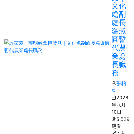
文化
處副
處長
羅淑
圓暫
代農
業處
長職
務
張柏
東
2026
年八月
10日
5,529
觀看
2 分