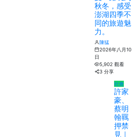
秋冬，感受
澎湖四季不
同的旅遊魅
力。
陳猛
2026年八月10
日
5,902 觀看
3 分享
社會
許家
豪、
蔡明
翰羈
押禁
見｜