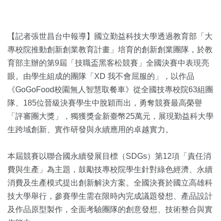
【記者張世昌台中報導】國立勤益科技大學透過教育部「大
專校院推動創新創業教育計畫」培育的創新創業團隊，於教
育部主辦的第9屆「技職盃黑客松競賽」全國決賽中表現亮
眼。由學生組成的團隊「XD 我不會屈服的」，以作品
《GoGoFood校園無人智慧取餐車》從全國技專校院63組團
隊、185位晉級決賽學生中脫穎而出，勇奪競賽最高榮譽
「評審團大獎」，獨獲獎金新臺幣25萬元，展現勤益科大學
生跨域創新、實作研發與永續應用的卓越實力。
本屆競賽以聯合國永續發展目標（SDGs）第12項「責任消
費與生產」為主題，鼓勵技專校院學生針對綠色經濟、永續
消費及生產模式提出創新解決方案。全國決賽於國立高雄科
技大學舉行，參賽學生需在限時內完成議題發想、產品設計
及作品原型製作，全面考驗團隊的創意發想、技術整合與實