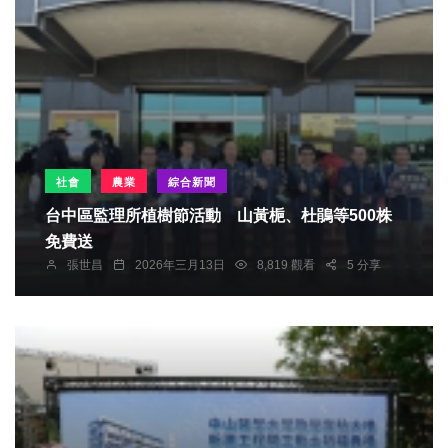
社會
農業
綜合新聞
台中區監理所植樹節活動 山黃梔、杜鵑等500株
免費送
張世昌
2026年三月13日
8,819 觀看
5 分享