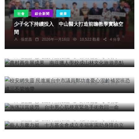
社會
綜合新聞
健康
少子化下持續投入 中山醫大打造前瞻教學實驗空
間
社會
農業
綜合新聞
旅遊
張世昌
2026年一月16日
10,522 觀看
4 分享
農村再生展成果 南庄獵人學校成山林文化旅遊亮
點
張世昌
2026年三月16日
8,763 觀看
3 分享
社會
綜合新聞
校安網失靈 民進黨台中市議員鄭功進憂心混齡補習
班恐成三不管地帶
張世昌
2026年四月21日
7,719 觀看
2 分享
社會
綜合新聞
健康
胸痛誤當疲勞 台中男心肌梗塞緊急手術救回一命
社會
綜合新聞
張世昌
2026年三月20日
8,446 觀看
3 分享
藝人方馨力挺 十方基金會成立幸福家園助身障自
立
張世昌
2026年三月16日
8,270 觀看
4 分享