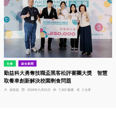
社會
綜合新聞
勤益科大勇奪技職盃黑客松評審團大獎 智慧
取餐車創新解決校園剩食問題
張世昌
2026年六月01日
7,302 觀看
2 分享