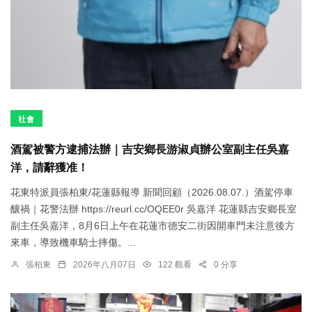
社會
酒駕被警方逮捕法辦｜吉安鄉長游淑貞辦公室副主任吳嘉
洋，請辭獲准！
花東特派員張柏東/花蓮縣報導 新聞回顧（2026.08.07.）酒駕停車
釀禍｜花警法辦 https://reurl.cc/OQEE0r 吳嘉洋 花蓮縣吉安鄉長室
副主任吳嘉洋，8月6日上午在花蓮市德安二街因開車門未注意後方
來車，導致機車騎士摔傷。...
張柏東
2026年八月07日
122 觀看
0 分享