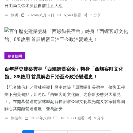
日由局長張峯源親自前往五大組...
陳明
2026年八月07日
6,543 觀看
6 分享
綜合新聞
百年歷史建築雲林「西螺街長宿舍」轉身「西螺客町文化
館」8/8啟用 首展解密日治至今政治變遷史！
【記者陳信利／雲林報導】歷史建築「原西螺街長宿舍」修復工程
劃下完美句點，即將以「西螺客町文化館」之嶄新姿態與大眾見
面。在開幕營運前雲林縣副縣長謝淑亞率文化觀光處及客家輔導團
關心其開館營運進度，並為詔安...
陳信利
2026年八月07日
9,271 觀看
9 分享