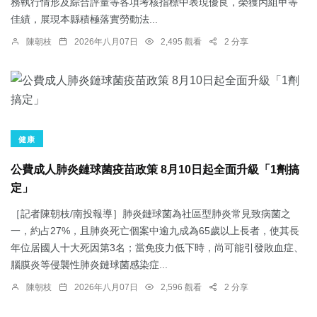
務執行情形及綜合評量等各項考核指標中表現優良，榮獲丙組甲等
佳績，展現本縣積極落實勞動法...
陳朝枝
2026年八月07日
2,495 觀看
2 分享
健康
公費成人肺炎鏈球菌疫苗政策 8月10日起全面升級「1劑搞
定」
［記者陳朝枝/南投報導］肺炎鏈球菌為社區型肺炎常見致病菌之
一，約占27%，且肺炎死亡個案中逾九成為65歲以上長者，使其長
年位居國人十大死因第3名；當免疫力低下時，尚可能引發敗血症、
腦膜炎等侵襲性肺炎鏈球菌感染症...
陳朝枝
2026年八月07日
2,596 觀看
2 分享