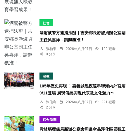
社會
酒駕被警方逮捕法辦｜吉安鄉長游淑貞辦公室副
主任吳嘉洋，請辭獲准！
張柏東
2026年八月07日
122 觀看
0 分享
宗教
105年歷史再現！ 嘉義城隍夜巡串聯海內外宮廟
9/11登場 展現傳統與現代宗教文化魅力〜
陳信利
2026年八月07日
221 觀看
2 分享
綜合新聞
雲林縣環保局新辦公廳舍周邊空品淨化區景觀工