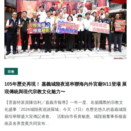
宗教
105年歷史再現！ 嘉義城隍夜巡串聯海內外宮廟9/11登場 展
現傳統與現代宗教文化魅力〜
【雲嘉特派員陳信利／嘉義市報導】一年一度、名揚國際的宗教文
化盛事「2026城隍夜巡諸羅城」今天（7日）在歷史悠久的嘉義城隍
廟埕舉辦盛大宣傳記者會。 活動由市長黃敏惠、城隍廟董事長楊嘉
南及各界貴賓共同宣布...