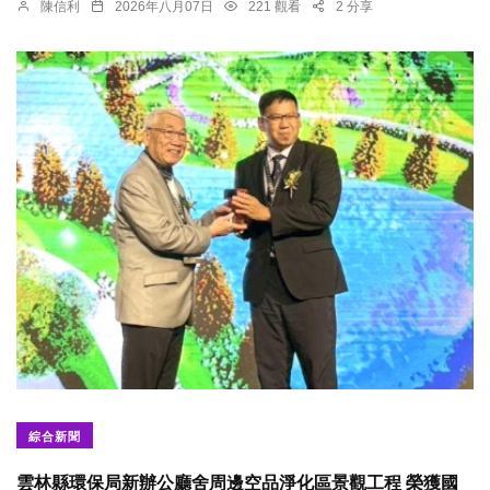
陳信利
2026年八月07日
221 觀看
2 分享
綜合新聞
雲林縣環保局新辦公廳舍周邊空品淨化區景觀工程 榮獲國