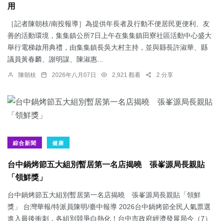
用
［記者陳朝枝/南投報導］為提供年長者及行動不便居民更便利、友
善的活動環境，集集鎮公所7日上午在集集鎮田寮社區活動中心盛大
舉行電梯啟用典禮，由集集鎮長吳大村主持，並與縣長許淑華、縣
議員黃春麟、謝明謀、陳淑惠...
陳朝枝
2026年八月07日
2,921 觀看
2 分享
綜合新聞
健康
台中鍋烤節五大組別暫居第一名店揭曉 張峯源局長親貼
「領鮮獎」
台中鍋烤節五大組別暫居第一名店揭曉 張峯源局長親貼「領鮮
獎」 台灣華報/特派員陳明/臺中報導 2026台中鍋烤節全民人氣票選
進入最後衝刺，各組別競爭白熱化！台中市政府經濟發展局今（7）