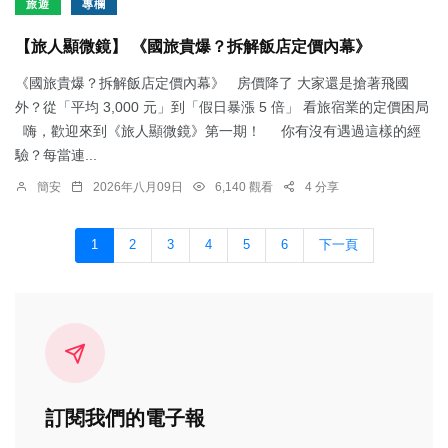
旅遊
專欄
【旅人顯微鏡】 《國旅貴爆？拆解飯店定價內幕》
《國旅貴爆？拆解飯店定價內幕》 房價降了 大家還是搶著飛國
外？從「平均 3,000 元」到「假日暴漲 5 倍」 看旅宿業的定價困局
嗨，歡迎來到《旅人顯微鏡》第一期！ 你有沒有遇過這樣的經
驗？每當連...
簡安
2026年八月09日
6,140 觀看
4 分享
1
2
3
4
5
6
下一頁
訂閱我們的電子報