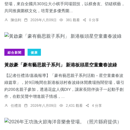
登場，來自全國共303位大小棋手同場競技，以棋會友、切磋棋藝，
共同推廣圍棋文化，培育更多優秀圍...
陳信利
2026年八月09日
381 觀看
0 分享
綜合新聞
健康
黃啟豪「豪有藝思親子系列」 新港板頭星空童畫春波綠
【記者任禮清/嘉義報導】「豪有藝思親子系列活動－星空童畫春波
綠篇章」，於9日晚間在新港板頭村春波綠休閒農場熱鬧登場，吸引
約200名親子參加，透過花盆人偶DIY，讓家長陪伴孩子一起動手創
作，在歡笑聲中增進親子情感，...
任禮清
2026年八月09日
2,431 觀看
4 分享