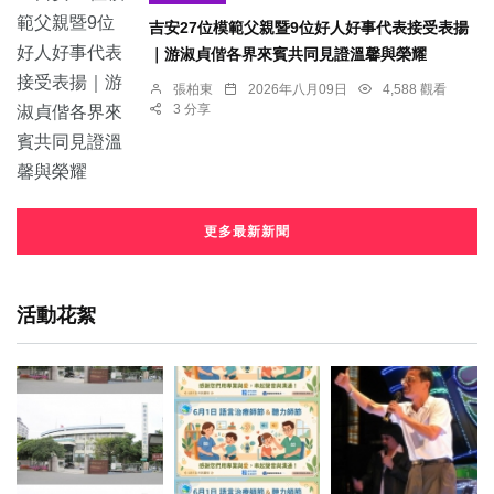
吉安27位模範父親暨9位好人好事代表接受表揚
｜游淑貞偕各界來賓共同見證溫馨與榮耀
張柏東
2026年八月09日
4,588 觀看
3 分享
更多最新新聞
活動花絮