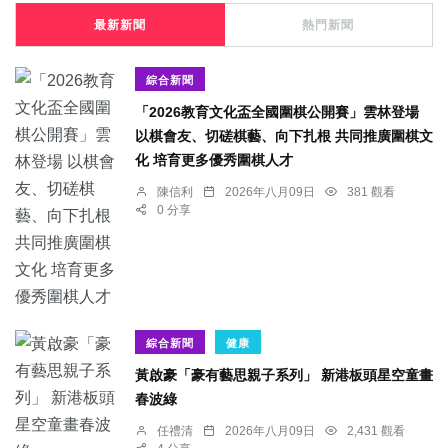
最新新聞
熱門新聞
綜合新聞
「2026教育文化盃全國圍棋公開賽」雲林登場
以棋會友、切磋棋藝、向下扎根 共同推廣圍棋文
化 培育更多優秀圍棋人才
陳信利
2026年八月09日
381 觀看
0 分享
綜合新聞
健康
黃啟豪「豪有藝思親子系列」 新港板頭星空童畫
春波綠
任禮清
2026年八月09日
2,431 觀看