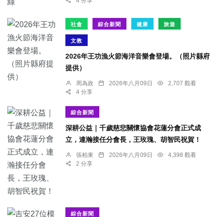
4 分享
社會
綜合新聞
健康
旅遊
文教
2026年王功漁火節海洋音樂會登場。（照片縣府
提供）
周為政
2026年八月09日
2,707 觀看
4 分享
綜合新聞
深耕公益｜千歲慈悲關懷協會花蓮分會正式成
立，連瀚接任分會長，王玫瑰、胡智民祝賀！
張柏東
2026年八月09日
4,398 觀看
2 分享
綜合新聞