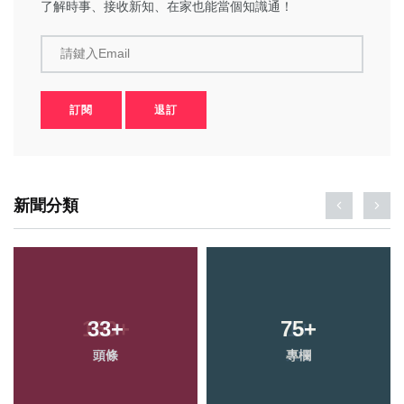
了解時事、接收新知、在家也能當個知識通！
請鍵入Email
訂閱
退訂
新聞分類
33
+
75
+
頭條
專欄