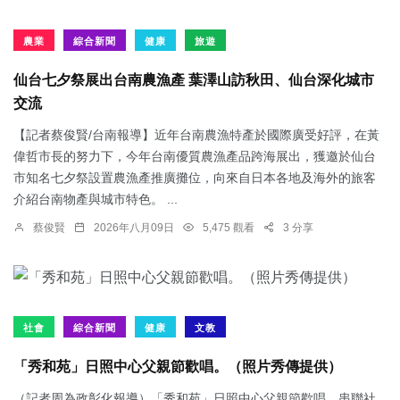
農業
綜合新聞
健康
旅遊
仙台七夕祭展出台南農漁產 葉澤山訪秋田、仙台深化城市
交流
【記者蔡俊賢/台南報導】近年台南農漁特產於國際廣受好評，在黃
偉哲市長的努力下，今年台南優質農漁產品跨海展出，獲邀於仙台
市知名七夕祭設置農漁產推廣攤位，向來自日本各地及海外的旅客
介紹台南物產與城市特色。 ...
蔡俊賢
2026年八月09日
5,475 觀看
3 分享
社會
綜合新聞
健康
文教
「秀和苑」日照中心父親節歡唱。（照片秀傳提供）
（記者周為政彰化報導）「秀和苑」日照中心父親節歡唱，串聯社