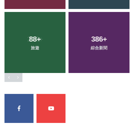
88
+
386
+
旅遊
綜合新聞