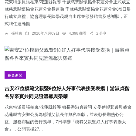
花東特派員張柏東/花蓮縣報導 千歲慈悲關懷協會花蓮分會正式成立
歲慈悲關懷協會花蓮分會長連瀚 千歲慈悲關懷協會花蓮分會8/9日舉
行成立典禮，協會理事長陳學茂親自出席並頒發聘書及感謝狀，正
式聘任連瀚擔...
張柏東
2026年八月09日
4,398 觀看
2 分享
綜合新聞
吉安27位模範父親暨9位好人好事代表接受表揚｜游淑貞偕
各界來賓共同見證溫馨與榮耀
花東特派員張柏東/花蓮縣報導 鄉長游淑貞致詞 立委傅崐萁參與盛會
花蓮縣吉安鄉公所為感謝父親長年無私奉獻，並表彰長期熱心公
益、服務鄉里的善行義舉，7日舉辦「模範父親暨好人好事表揚大
會」，公開表揚27...