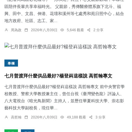
區陪伴長輩共享幸福時光。 父親節，秀傳醫療體系旗下北斗、福
興、田中、文昌、伸港、花壇和溪州等七處秀和苑日照中心，結合
地方政府、社區、志工、家...
周為政
2026年八月09日
5,646 觀看
2 分享
專欄
七月普渡拜什麼供品最好?楊登嵙這樣說 高哲翰專文
七月普渡拜什麼供品最好?楊登嵙這樣說 高哲翰專文 前中央警官學
校教授、警察大學教授兼主任，曾任台視《臺灣變色龍》評論人、
八大電視台《暗光鳥新聞》主持人，並歷任華夏科技大學、崇右影
藝科技大學副校長，現任華...
高哲翰
2026年八月09日
49,188 觀看
3 分享