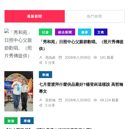
最新新聞
熱門新聞
社會
綜合新聞
健康
文教
「秀和苑」日照中心父親節歡唱。（照片秀傳提
供）
周為政
2026年八月09日
181 觀看
0 分享
專欄
七月普渡拜什麼供品最好?楊登嵙這樣說 高哲翰
專文
高哲翰
2026年八月09日
49,124 觀看
3 分享
旅遊
專欄