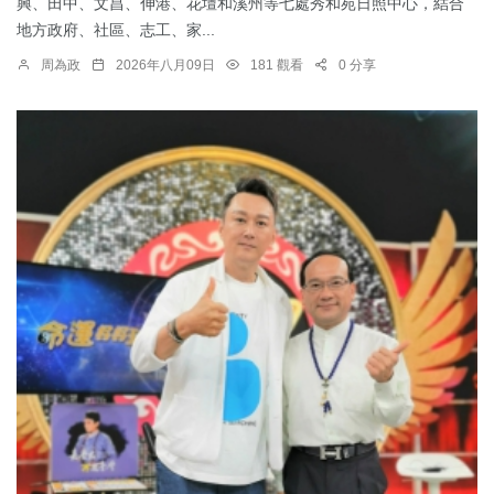
興、田中、文昌、伸港、花壇和溪州等七處秀和苑日照中心，結合
地方政府、社區、志工、家...
周為政
2026年八月09日
181 觀看
0 分享