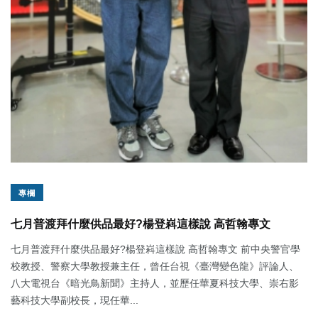
專欄
七月普渡拜什麼供品最好?楊登嵙這樣說 高哲翰專文
七月普渡拜什麼供品最好?楊登嵙這樣說 高哲翰專文 前中央警官學
校教授、警察大學教授兼主任，曾任台視《臺灣變色龍》評論人、
八大電視台《暗光鳥新聞》主持人，並歷任華夏科技大學、崇右影
藝科技大學副校長，現任華...