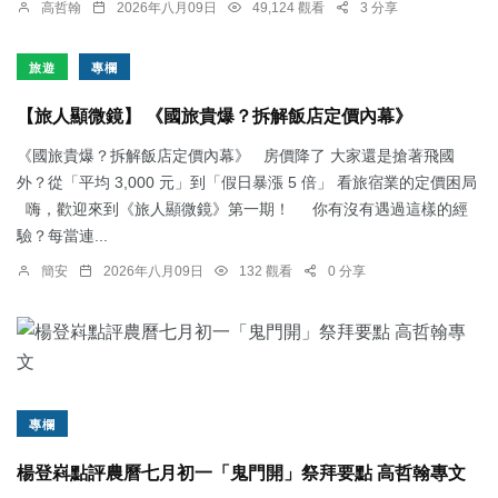
高哲翰
2026年八月09日
49,124 觀看
3 分享
旅遊
專欄
【旅人顯微鏡】 《國旅貴爆？拆解飯店定價內幕》
《國旅貴爆？拆解飯店定價內幕》 房價降了 大家還是搶著飛國
外？從「平均 3,000 元」到「假日暴漲 5 倍」 看旅宿業的定價困局
嗨，歡迎來到《旅人顯微鏡》第一期！ 你有沒有遇過這樣的經
驗？每當連...
簡安
2026年八月09日
132 觀看
0 分享
專欄
楊登嵙點評農曆七月初一「鬼門開」祭拜要點 高哲翰專文