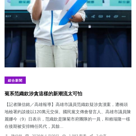
綜合新聞
菊系范織欽涉貪這樣的新潮流太可怕
【記者陳信銘／高雄報導】高雄市議員范織欽疑涉貪瀆案，遭橋頭
地檢署約談後以120萬元交保。國民黨文傳會發言人、高雄市議員陳
麗娜今（9）日表示，范織欽是陳菊市府團隊的一員，和賴瑞隆一樣
在後期被安排轉任民代，其餘...