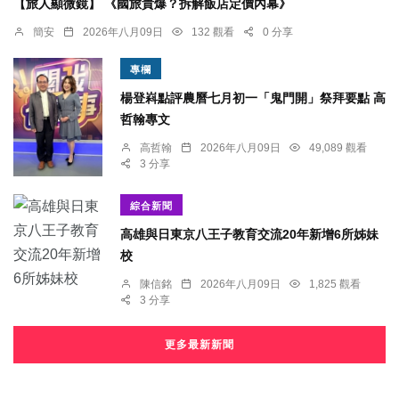
【旅人顯微鏡】 《國旅貴爆？拆解飯店定價內幕》
簡安
2026年八月09日
132 觀看
0 分享
專欄
楊登嵙點評農曆七月初一「鬼門開」祭拜要點 高
哲翰專文
高哲翰
2026年八月09日
49,089 觀看
3 分享
綜合新聞
高雄與日東京八王子教育交流20年新增6所姊妹
校
陳信銘
2026年八月09日
1,825 觀看
3 分享
更多最新新聞