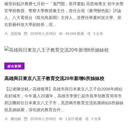
楊登嵙點評農曆七月初一「鬼門開」祭拜要點 高哲翰專文 前中央警
官學校教授、警察大學教授兼主任，曾任台視《臺灣變色龍》評論
人、八大電視台《暗光鳥新聞》主持人，並歷任華夏科技大學、崇
右影藝科技大學副校長，現...
高哲翰
2026年八月09日
49,089 觀看
3 分享
綜合新聞
高雄與日東京八王子教育交流20年新增6所姊妹校
【記者陳信銘／高雄報導】高雄市與日本東京八王子自2006年締結
友好城市，今年邁入20週年，高雄市李懷仁副市長率領教育局等市
府訪團前往日本東京八王子市，見證兩市教育交流拓展締結6所姊妹
校及姊妹園，深化彼此教育合作...
陳信銘
2026年八月09日
1,825 觀看
3 分享