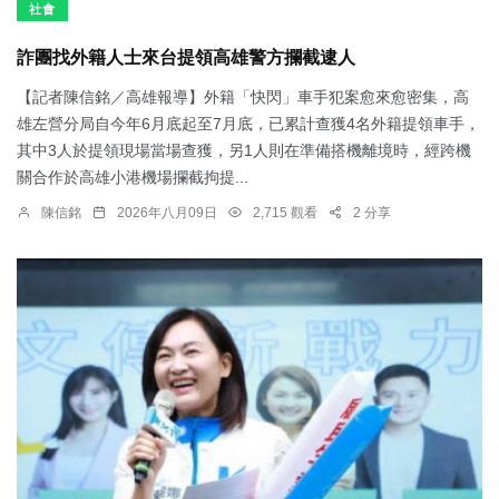
社會
詐團找外籍人士來台提領高雄警方攔截逮人
【記者陳信銘／高雄報導】外籍「快閃」車手犯案愈來愈密集，高
雄左營分局自今年6月底起至7月底，已累計查獲4名外籍提領車手，
其中3人於提領現場當場查獲，另1人則在準備搭機離境時，經跨機
關合作於高雄小港機場攔截拘提...
陳信銘
2026年八月09日
2,715 觀看
2 分享