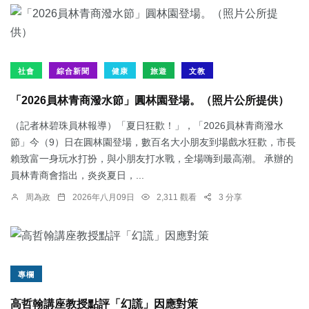
社會
綜合新聞
健康
旅遊
文教
「2026員林青商潑水節」圓林園登場。（照片公所提供）
（記者林碧珠員林報導）「夏日狂歡！」，「2026員林青商潑水
節」今（9）日在圓林園登場，數百名大小朋友到場戲水狂歡，市長
賴致富一身玩水打扮，與小朋友打水戰，全場嗨到最高潮。 承辦的
員林青商會指出，炎炎夏日，...
周為政
2026年八月09日
2,311 觀看
3 分享
專欄
高哲翰講座教授點評「幻謊」因應對策