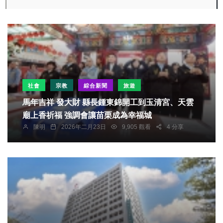
社會
宗教
綜合新聞
旅遊
馬年吉祥 發大財 縣長鍾東錦開工到玉清宮、天雲
廟上香祈福 強調會讓苗栗成為幸福城
陳明
2026年二月23日
9,905 觀看
4 分享