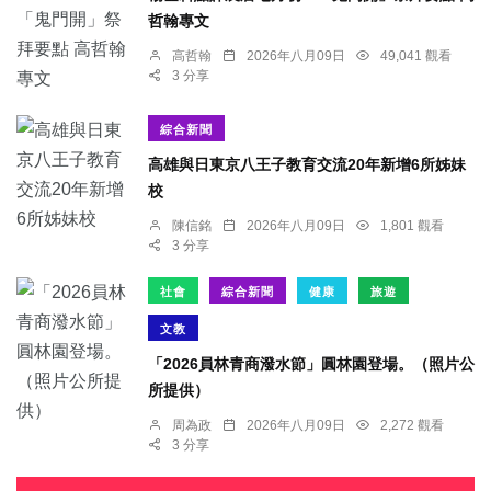
哲翰專文
高哲翰
2026年八月09日
49,041 觀看
3 分享
綜合新聞
高雄與日東京八王子教育交流20年新增6所姊妹
校
陳信銘
2026年八月09日
1,801 觀看
3 分享
社會
綜合新聞
健康
旅遊
文教
「2026員林青商潑水節」圓林園登場。（照片公
所提供）
周為政
2026年八月09日
2,272 觀看
3 分享