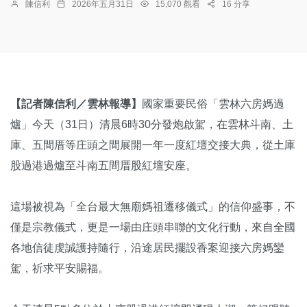
陳信利
2026年五月31日
15,070 觀看
16 分享
【記者陳信利／雲林報導】
國家重要民俗「雲林六房媽過
爐」今天（31日）清晨6時30分發炮啟駕，在雲林斗南、土
庫、五間厝等庄頭之間展開一年一度紅壇交接大典，從土庫
股過港過爐至斗南五間厝股紅壇安座。
這場被視為「全台最大無廟媽祖遷移儀式」的信仰盛事，不
僅是宗教儀式，更是一場由庄頭串聯的文化行動，來自全國
各地信徒虔誠護持隨行，沿途居民擺設香案迎接六房媽鑾
駕，祈求平安賜福。