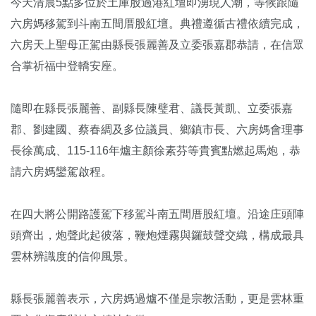
今天清晨5點多位於土庫股過港紅壇即湧現人潮，等候跟隨
六房媽移駕到斗南五間厝股紅壇。典禮遵循古禮依續完成，
六房天上聖母正駕由縣長張麗善及立委張嘉郡恭請，在信眾
合掌祈福中登轎安座。
隨即在縣長張麗善、副縣長陳璧君、議長黃凱、立委張嘉
郡、劉建國、蔡春綢及多位議員、鄉鎮市長、六房媽會理事
長徐萬成、115-116年爐主顏徐素芬等貴賓點燃起馬炮，恭
請六房媽鑾駕啟程。
在四大將公開路護駕下移駕斗南五間厝股紅壇。沿途庄頭陣
頭齊出，炮聲此起彼落，鞭炮煙霧與鑼鼓聲交織，構成最具
雲林辨識度的信仰風景。
縣長張麗善表示，六房媽過爐不僅是宗教活動，更是雲林重