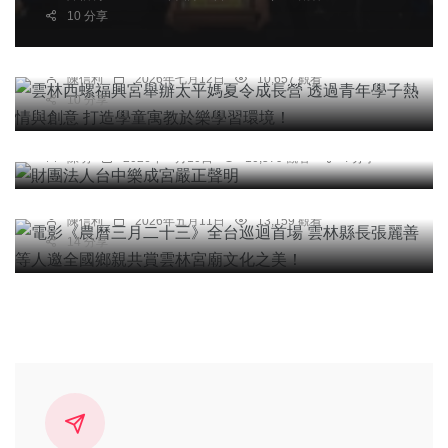
10 分享
雲林西螺福興宮舉辦太平媽夏令成長營 透過青年學
子熱情與創意 打造學童寓教於樂學習環境！
陳信利
2026年七月12日
10,657 觀看
10 分享
社會
宗教
財團法人台中樂成宮嚴正聲明
宗教
綜合新聞
陳明
2026年一月10日
10,579 觀看
4 分享
電影《農曆三月二十三》全台巡迴首場 雲林縣長張
麗善等人邀全國鄉親共賞雲林宮廟文化之美！
陳信利
2026年五月11日
13,159 觀看
14 分享