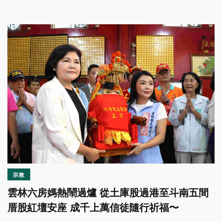
宗教
雲林六房媽熱鬧過爐 從土庫股過港至斗南五間
厝股紅壇安座 成千上萬信徒隨行祈福〜