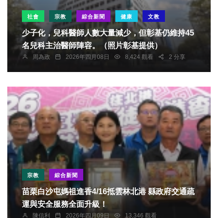
社會
宗教
綜合新聞
健康
文教
少子化，兒科醫師人數大量減少，但彰基仍維持45
名兒科主治醫師陣容。（照片彰基提供）
周為政
2026年四月08日
8,424 觀看
2 分享
宗教
綜合新聞
苗栗白沙屯媽祖進香4/16抵雲林北港 縣政府交通疏
運與安全服務全面升級！
陳信利
2026年四月09日
13,346 觀看
宗教
綜合新聞