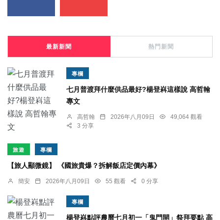
最新新聞
熱門新聞
專欄
七月普渡拜什麼供品最好?楊登嵙這樣說 高哲翰
專文
高哲翰
2026年八月09日
49,064 觀看
3 分享
旅遊
專欄
【旅人顯微鏡】 《國旅貴爆？拆解飯店定價內幕》
簡安
2026年八月09日
55 觀看
0 分享
專欄
楊登嵙點評農曆七月初一「鬼門開」祭拜要點 高