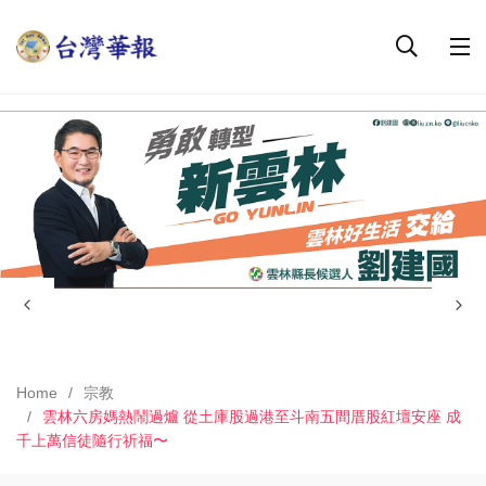
Home
宗教
雲林六房媽熱鬧過爐 從土庫股過港至斗南五間厝股紅壇安座 成
千上萬信徒隨行祈福〜