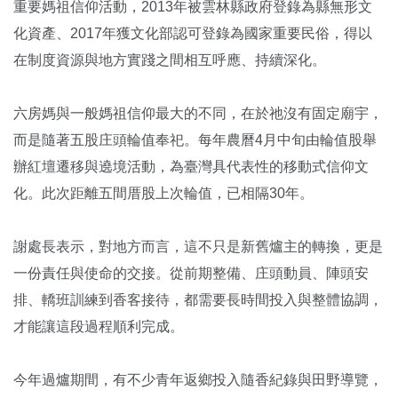
重要媽祖信仰活動，2013年被雲林縣政府登錄為縣無形文
化資產、2017年獲文化部認可登錄為國家重要民俗，得以
在制度資源與地方實踐之間相互呼應、持續深化。
六房媽與一般媽祖信仰最大的不同，在於祂沒有固定廟宇，
而是隨著五股庄頭輪值奉祀。每年農曆4月中旬由輪值股舉
辦紅壇遷移與遶境活動，為臺灣具代表性的移動式信仰文
化。此次距離五間厝股上次輪值，已相隔30年。
謝處長表示，對地方而言，這不只是新舊爐主的轉換，更是
一份責任與使命的交接。從前期整備、庄頭動員、陣頭安
排、轎班訓練到香客接待，都需要長時間投入與整體協調，
才能讓這段過程順利完成。
今年過爐期間，有不少青年返鄉投入隨香紀錄與田野導覽，