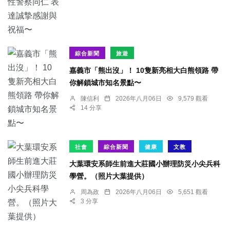
綜合新聞
旅遊
嘉義市「熊出沒」！ 10隻新亮相大白熊領路 帶
你解鎖城市知名景點〜
陳信利
2026年八月06日
9,579 觀看
14 分享
社會
綜合新聞
健康
文教
大葉環安系師生前進大莊國小辦理防災小尖兵科
學營。（照片大葉提供）
周為政
2026年八月06日
5,651 觀看
3 分享