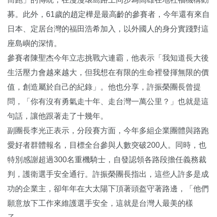
募。此外，61歲的趙定樺是最高齡的參賽者，今年還有來自
日本、定居台灣的福田浩希加入，以外國人的身分實踐對這
座島嶼的深情。
參賽者陳聖杰今年立志挑戰六連霸，他表示「我知道長大後
生活壓力會越來越大，但我想在有限的生命裡發揮無限的價
值，創造屬於自己的紀錄」。他也分享，許振榮團長曾提
問，「你有沒有勇氣走十年、走台灣一萬公里？」也就是這
句話，讓他跟著走了十幾年。
副團長李光正表示，分段賽方面，今年多組企業團體與路跑
愛好者群體報名，目標全台參與人數突破200人。同時，也
特別感謝超過300名重機騎士，自發認領各路段擔任義務裁
判，護衛選手安全通行。許振榮團長指出，這些人許多是成
功的企業主，卻年年在大太陽下頂著頭盔守著路邊，「他們
願意放下工作來維護選手安全，這就是台灣人最美的樣