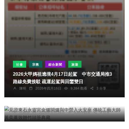
社會
宗教
綜合新聞
旅遊
2026大甲媽祖遶境4月17日起駕 中市交通局推3
路線免費接駁 疏運起駕與回鑾雙日
陳明
2026年四月16日
9,384 觀看
3 分享
宗教
綜合新聞
見證東石永靈宮金爐開爐與中營入火安座 傳統工藝
大師黃奕薰致贈竹頭筊典藏
任禮清
2026年五月24日
9,865 觀看
4 分享
社會
宗教
綜合新聞
平凡大師 曾凡吉 處世感言 常駐於寂靜 而有深慈悲