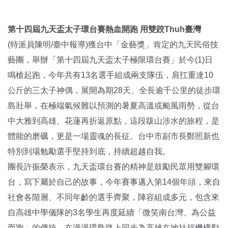
第十四屆九天盃太子環台賽熱血開跑 用雙跤Thuh臺灣
(特派員陳明/臺中報導)獲台中「金藝獎」肯定的九天民俗技
藝團，舉辦「第十四屆九天盃太子極限環台賽」於今(1)日
鳴槍起跑，今年共有13名選手組成兩支隊伍，肩扛重達10
公斤的三太子神偶，展開為期28天、全長逾千公里的徒步環
島壯舉，在極端氣候難以預測的暑夏高溫或颱風雨勢，從台
中大雅到高雄、花蓮再折返原點，這段跋山涉水的旅程，是
體能的磨礪，更是一場靈魂的長征。台中市副市長鄭照新也
特別到場勉勵選手堅持到底，持續超越自我。
團長許振榮表示，九天盃環台賽的精神是鼓勵民眾用雙腳環
台，寫下屬於自己的故事，今年賽事邁入第14個年頭，來自
社會各階層、不同年齡的選手齊聚，陣容組成多元，包含來
自高雄中學儀隊的3名學生再度延續「微笑南台灣、為公益
而跑」的傳統，在漫漫環島路上同步為高雄在地社福機構勸