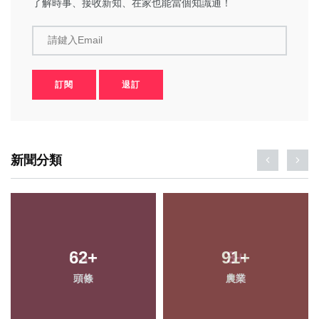
了解時事、接收新知、在家也能當個知識通！
請鍵入Email
訂閱
退訂
新聞分類
62
+
91
+
頭條
農業