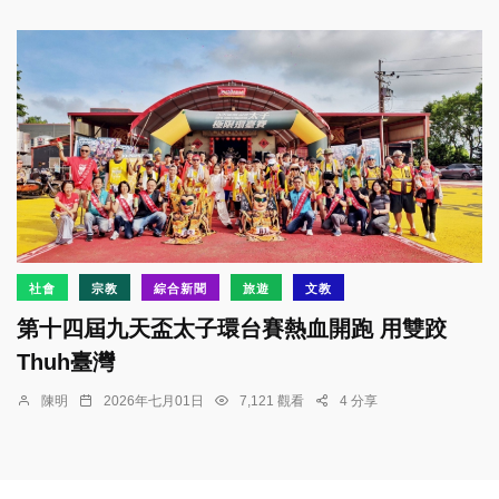
社會
宗教
綜合新聞
旅遊
文教
第十四屆九天盃太子環台賽熱血開跑 用雙跤
Thuh臺灣
陳明
2026年七月01日
7,121 觀看
4 分享