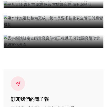
陳明
2026年七月02日
7,000 觀看
5 分享
社會
宗教
綜合新聞
健康
旅遊
鹽水蜂炮活動整備完成 黃市長要求強化安全管理
與應變機制
蔡俊賢
2026年二月11日
9,251 觀看
2 分享
宗教
綜合新聞
雲林四湖縣定古蹟章寶宮修復工程動工 守護國寶級
珍貴彩繪文化資產
陳信利
2026年四月14日
12,726 觀看
9 分享
訂閱我們的電子報