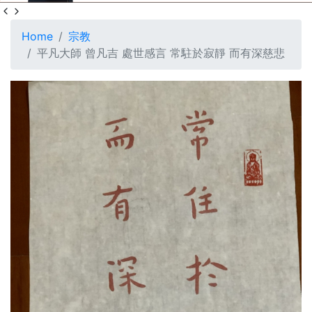
Home
宗教
平凡大師 曾凡吉 處世感言 常駐於寂靜 而有深慈悲