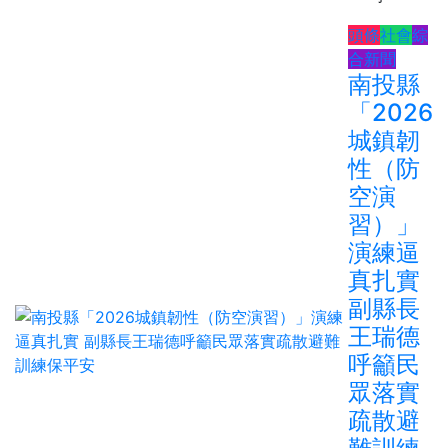
頭條
社會
綜
合新聞
南投縣
「2026
城鎮韌
性（防
空演
習）」
演練逼
真扎實
副縣長
王瑞德
呼籲民
眾落實
疏散避