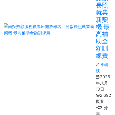
長照
就業
新契
機 最
高補
助全
額訓
練費
陳朝
枝
2026
年八月
10日
2,692
觀看
2 分
享