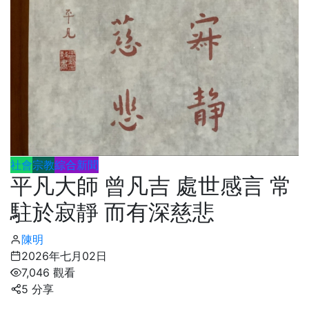
社會
宗教
綜合新聞
平凡大師 曾凡吉 處世感言 常
駐於寂靜 而有深慈悲
陳明
2026年七月02日
7,046 觀看
5 分享