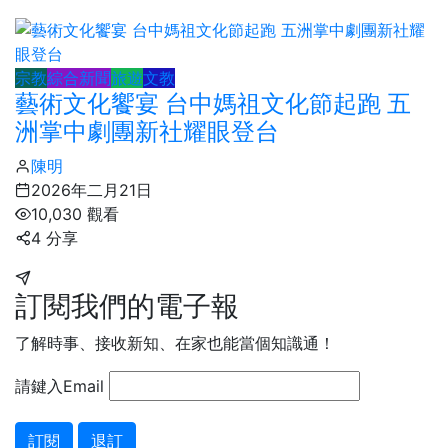
宗教
綜合新聞
旅遊
文教
藝術文化饗宴 台中媽祖文化節起跑 五
洲掌中劇團新社耀眼登台
陳明
2026年二月21日
10,030 觀看
4 分享
訂閱我們的電子報
了解時事、接收新知、在家也能當個知識通！
請鍵入Email
訂閱
退訂