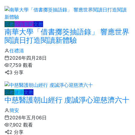
宗教
綜合新聞
文教
南華大學「借書擲筊抽語錄」 響應世界
閱讀日打造閱讀新體驗
任禮清
2026年四月28日
7,759 觀看
3 分享
宗教
健康
文教
中慈醫護朝山經行 虔誠淨心迎慈濟六十
簡安
2026年五月06日
7,902 觀看
2 分享