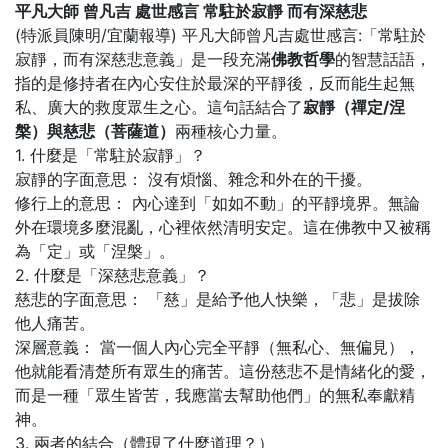
平凡大師 曾凡吉 處世感言 常駐於寂靜 而有深慈悲
(特派員陳明/宜蘭報導) 平凡大師曾凡吉處世感言:「常駐於
寂靜，而有深慈悲意義」是一段充滿
佛教哲學
的智慧話語，
指的是修持者在內心安住於最深的平靜後，反而能生起無
私、廣大的救度眾生之心。這句話結合了
寂靜（禪定/涅
槃）
與
慈悲（菩薩道
）
兩種核心力量。
1. 什麼是「常駐於寂靜」？
寂靜的字面意思： 沒有煩惱、雜念和外在的干擾。
修行上的意思： 內心達到「如如不動」的平靜境界。無論
外在環境多麼混亂，心裡依然清明安定。這在佛教中又被稱
為「定」或「涅槃」。
2. 什麼是「深慈悲意義」？
慈悲的字面意思： 「慈」是給予他人快樂，「悲」是拔除
他人痛苦。
深層意義： 當一個人內心完全平靜（無私心、無偏見），
他就能看清楚所有眾生的痛苦。這份慈悲不是情緒化的愛，
而是一種「眾生皆苦，我應當去幫助他們」的無私奉獻精
神。
3. 兩者的結合（體現了什麼道理？）