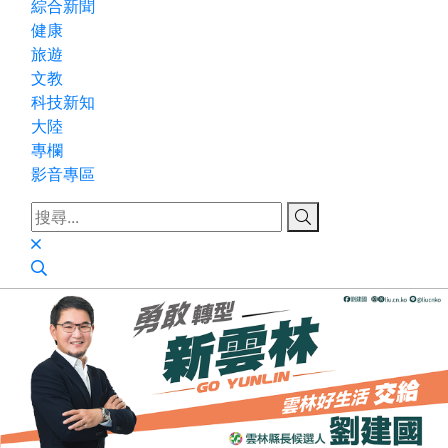
綜合新聞
健康
旅遊
文教
科技新知
大陸
專欄
影音專區