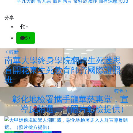
平凡大師 曾凡吉 處世感言 常駐於寂靜 而有深慈悲03
分享
0+
5+
較新
南華大學終身學院翻轉生死迷思
首開花東生死教育師資國際證照
班
較舊
彰化地檢署攜手龍華慈惠堂，宣
導反賄選。（照片彰檢提供）