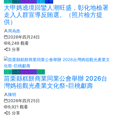
社會
宗教
綜合新聞
健康
文教
大甲媽遶境回鑾人潮旺盛，彰化地檢署
走入人群宣導反賄選。（照片檢方提
供）
周為政
2026年四月24日
8,249 觀看
3 分享
社會
宗教
綜合新聞
旅遊
苗栗縣糕餅商業同業公會舉辦 2026台
灣媽祖觀光產業文化祭-巨桃獻壽
陳明
2026年四月25日
9,921 觀看
5 分享