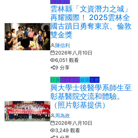
綜合新聞
雲林縣「文資潛力之城」
再耀國際！ 2025雲林全
國古蹟日勇奪東京、倫敦
雙金獎
陳信利
2026年八月10日
6,051 觀看
9 分享
社會
綜合新聞
健康
文教
興大學士後醫學系師生至
彰基醫院交流和體驗。
（照片彰基提供）
周為政
2026年八月10日
3,249 觀看
3 分享