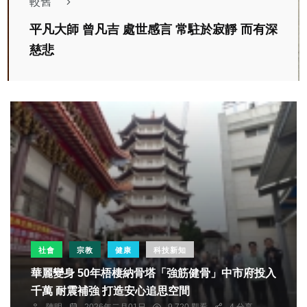
較舊
平凡大師 曾凡吉 處世感言 常駐於寂靜 而有深
慈悲
社會
宗教
健康
科技新知
華麗變身 50年梧棲納骨塔「強筋健骨」中市府投入
千萬 耐震補強 打造安心追思空間
陳明
2026年二月01日
9,720 觀看
4 分享