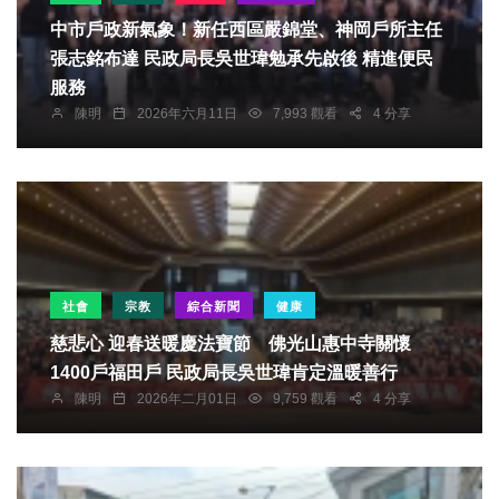
中市戶政新氣象！新任西區嚴錦堂、神岡戶所主任
張志銘布達 民政局長吳世瑋勉承先啟後 精進便民
服務
陳明
2026年六月11日
7,993 觀看
4 分享
社會
宗教
綜合新聞
健康
慈悲心 迎春送暖慶法寶節 佛光山惠中寺關懷
1400戶福田戶 民政局長吳世瑋肯定溫暖善行
陳明
2026年二月01日
9,759 觀看
4 分享