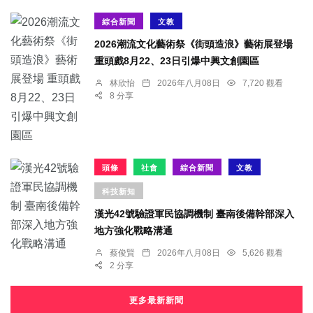
綜合新聞
文教
2026潮流文化藝術祭《街頭造浪》藝術展登場
重頭戲8月22、23日引爆中興文創園區
林欣怡
2026年八月08日
7,720 觀看
8 分享
頭條
社會
綜合新聞
文教
科技新知
漢光42號驗證軍民協調機制 臺南後備幹部深入
地方強化戰略溝通
蔡俊賢
2026年八月08日
5,626 觀看
2 分享
更多最新新聞