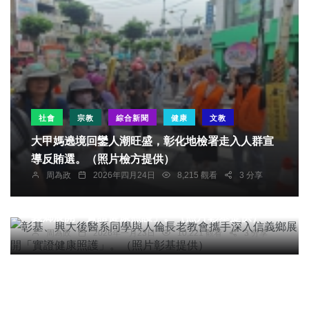
社會
宗教
綜合新聞
健康
文教
大甲媽遶境回鑾人潮旺盛，彰化地檢署走入人群宣
導反賄選。（照片檢方提供）
周為政
2026年四月24日
8,215 觀看
3 分享
社會
宗教
綜合新聞
健康
文教
彰基、興大後醫系同學與人倫長老教會攜手深入信
義鄉展開「實證健康照護」。（照片彰基提供）
周為政
2026年一月23日
10,221 觀看
3 分享