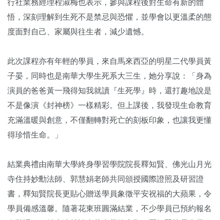
行社業務經理程淑梅也表示，參與課程後對生命有新的體
悟，深刻理解到生死不是禁忌與恐懼，並學會以更溫柔的態
度面對自己、家屬與往生者，減少遺憾。
此次課程亦有年輕的學員，來自馬來西亞的明星二代學員黃
子晏，同時也是南華大學生死系大三生，她分享說：「身為
演員的爸爸黃一飛得知我就讀『生死學』時，還打趣地說是
不是像演《封神榜》一樣精彩。但上課後，我發現生命教育
充滿溫暖與創意，不僅翻轉對死亡的刻板印象，也讓我更懂
得珍惜生命。」
結業典禮由南華大學終身學習學院院長釋知賢、佛光山月光
寺住持妙勳法師、郭慧娟老師共同頒授國際證照及研習證
書，釋知賢院長更貼心贈送學員象徵平安祝福的大蘋果，令
學員備感溫馨。隨著花東班圓滿結業，不少學員已預約報名