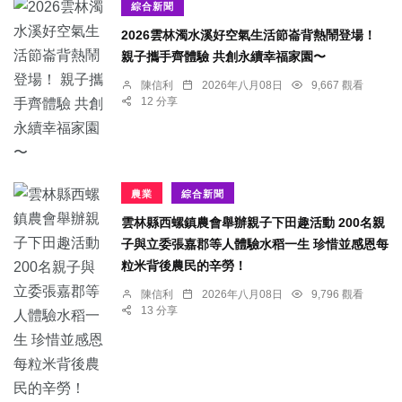
綜合新聞
2026雲林濁水溪好空氣生活節崙背熱鬧登場！
親子攜手齊體驗 共創永續幸福家園〜
陳信利
2026年八月08日
9,667 觀看
12 分享
農業
綜合新聞
雲林縣西螺鎮農會舉辦親子下田趣活動 200名親
子與立委張嘉郡等人體驗水稻一生 珍惜並感恩每
粒米背後農民的辛勞！
陳信利
2026年八月08日
9,796 觀看
13 分享