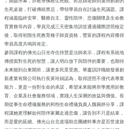
」開啟序幕，亦教導佛教生死觀。郭慧娟老師則運用創新的
生死桌遊，打破傳統禁忌，帶領學員自在討論生死議題。課
程涵蓋臨終安寧、醫療自主、靈性陪伴、悲傷關懷及生命教
育實務等內容，學員完成三天密集培訓並通過國際證照檢定
後，取得初階生死教育種子師資資格，豐富的課程內容獲得
學員高度共鳴與肯定。
參與課程的佛光山日光寺住持慧是法師表示，課程有系統地
傳授面對生死的智慧，讓人明白放下與陪伴的重要，也期待
未來能到台東開班，讓更多民眾受惠。華廈訓評職能發展創
新產業有限公司執行長黃玲娟認為，取得證照不僅代表專業
能力，更是一份對生命的承諾，希望未來能將所學應用於教
育、企業及社會服務領域，實踐人生深層的效益與價值。長
期從事生命禮儀服務的和煦生命禮儀負責人魏琬婷分享，課
程讓她更理解如何陪伴家屬走過悲傷，讓告別不只是結束，
而是愛的延續。佛光山台北道場助念團總幹事亦是百世達旅