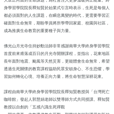
大眾正向面對生命課題，為社會注入更多溫暖與正能量。終
身學習學院院長釋知賢於始業式引言時表示，生死是每個人
都必須面對的人生課題，在瞬息萬變的時代，更需要學習正
確面對生命無常，期盼學員將所學帶回家庭、校園與社區，
成為推廣生命教育的重要種子與力量。
佛光山月光寺住持妙勳法師非常感謝南華大學終身學習學院
首度前來甫落成百日的月光寺開辦課程，並指出，花東地區
長年面對地震、颱風等天然災害，更能體會生命無常，希望
透過生死關懷的教育課程協助民眾安頓身心、不生恐懼，學
習如何轉化心境、培養正向力量，將生命智慧深耕花東。
課程由南華大學終身學習學院院長釋知賢教授與「台灣死亡
咖啡館」發起人郭慧娟老師以雙導師方式共同授課。釋知賢
教授以自創的「五感六識生死禪觀