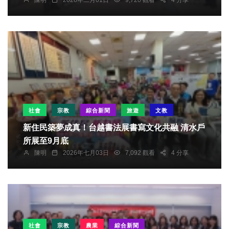
社會
宗教
綜合新聞
旅遊
文教
新住民築夢成真！台越書法展書寫文化共融 清水戶
所展至9月底
陳明
2026年七月03日
7,092 觀看
4 分享
社會
宗教
農業
綜合新聞