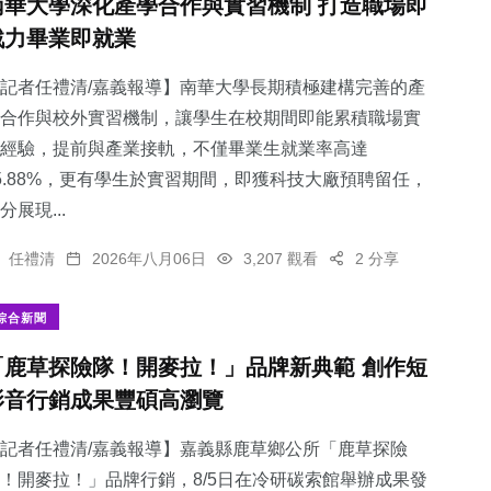
南華大學深化產學合作與實習機制 打造職場即
戰力畢業即就業
記者任禮清/嘉義報導】南華大學長期積極建構完善的產
合作與校外實習機制，讓學生在校期間即能累積職場實
經驗，提前與產業接軌，不僅畢業生就業率高達
5.88%，更有學生於實習期間，即獲科技大廠預聘留任，
分展現...
任禮清
2026年八月06日
3,207 觀看
2 分享
綜合新聞
「鹿草探險隊！開麥拉！」品牌新典範 創作短
影音行銷成果豐碩高瀏覽
記者任禮清/嘉義報導】嘉義縣鹿草鄉公所「鹿草探險
！開麥拉！」品牌行銷，8/5日在冷研碳索館舉辦成果發