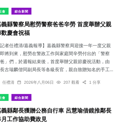
社會
綜合新聞
嘉義縣警察局慰勞警察爸爸辛勞 首度舉辦父親
節歡慶會祝福
239
+
731
+
216
+
文教
綜合新聞
健康
記者任禮清/嘉義報導】嘉義縣警察局迎接一年一度父親
即將到來，慰勞在警政工作與家庭間辛勞付出的「警察
爸」們，於週報結束後，首度舉辦父親節慶祝活動，由
長古瑞麟偕同副局長等各級長官，親自致贈知名的手工...
118
+
35
+
任禮清
2026年八月06日
207 觀看
1 分享
專欄
科技新知
社會
綜合新聞
嘉義縣鄰長獲贈公務自行車 呂慧瑜借鏡推鄰長
每月工作協助費政見