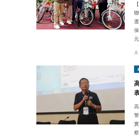
【
聯
選
保
元.
高
警
實
察