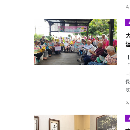
【
「
口
長
汶.