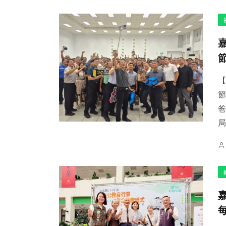
403
+
76
+
68
+
社會
農業
宗教
【
節
爸
局
2
+
51
+
165
+
大陸
頭條
旅遊