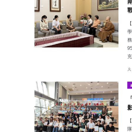
【
學
務
9
充
【
隊