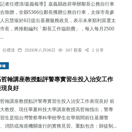
記者任禮清/嘉義報導】嘉義縣政府舉辦鄰長公務自行車
合致贈，全縣5366位鄰長獲贈公務自行車，太保市長參
人呂慧瑜於6日提出基層服務政見，表示未來順利當選太
市長，將推動編列「鄰長工作協助費」，每人每月2500
..
任禮清
2026年八月06日
347 觀看
1 分享
專欄
高哲翰講座教授點評警專實習生投入治安工作
表現良好
哲翰講座教授點評警專實習生投入治安工作表現良好 前
大教授、現任華夏科技大學講座教授高哲翰指出，警專
習生是指台灣警察專科學校學生在學期間前往基層警
、消防或海巡機關進行的實務見習。重點包含：師徒制...