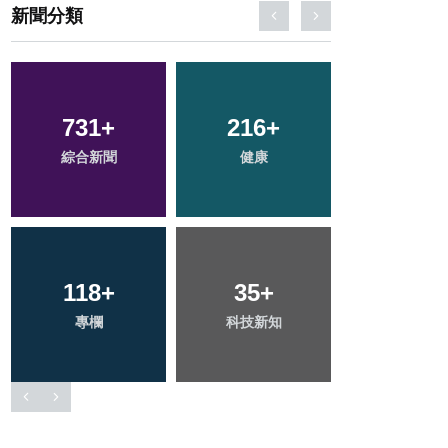
新聞分類
386
+
72
+
64
+
社會
農業
宗教
2
+
51
+
165
+
大陸
頭條
旅遊