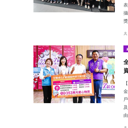
表
攝
獎
【
金
戶
及
由