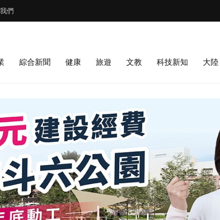
我們
業
綜合新聞
健康
旅遊
文教
科技新知
大陸