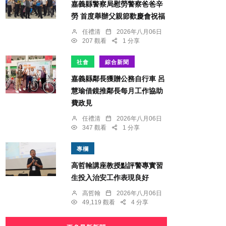
嘉義縣警察局慰勞警察爸爸辛
勞 首度舉辦父親節歡慶會祝福
任禮清
2026年八月06日
207 觀看
1 分享
社會
綜合新聞
嘉義縣鄰長獲贈公務自行車 呂
慧瑜借鏡推鄰長每月工作協助
費政見
任禮清
2026年八月06日
347 觀看
1 分享
專欄
高哲翰講座教授點評警專實習
生投入治安工作表現良好
高哲翰
2026年八月06日
49,119 觀看
4 分享