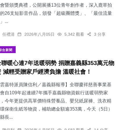
會暨頒獎典禮，公開展播13位青年創作者，深入鹿草拍
的26支短影音作品，頒發「超級團體獎」、「最佳流量
」...
任禮清
2026年八月05日
5,342 觀看
3 分享
綜合新聞
全聯暖心連7年送暖弱勢 捐贈嘉義縣353萬元物
資 減輕受贈家戶經濟負擔 溫暖社會！
雲嘉特派員陳信利／嘉義縣報導】全聯慶祥慈善事業基
會自109年起連續7年攜手嘉義縣物資銀行送暖弱勢家
，今年更提供高單價特殊營養品、嬰兒紙尿褲、洗衣精
環保衛生紙等物資，補助總金額逾353萬，今天（5日）
縣長...
陳信利
2026年八月05日
9,683 觀看
14 分享