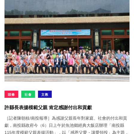
頭條
社會
文教
許縣長表揚模範父親 肯定感謝付出和貢獻
［記者陳朝枝/南投報導］為感謝父親長年對家庭、社會的付出和貢
獻，南投縣政府今（6）日上午於魚池鄉經典大飯店辦理「南投縣
115年度模範父親表揚活動」，以「感恩父愛・讓愛領投」為主題，