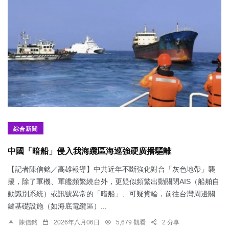
綜合新聞
中國「暗船」侵入我海纜區海巡強硬廣播驅離
【記者陳信銘／高雄報導】中共近年不斷強化對台「灰色地帶」襲
擾，除了軍機、軍艦頻繁繞台外，更疑似頻繁出動關閉AIS（船舶自
動識別系統）或訊號異常的「暗船」、可疑貨輪，前往台灣周邊關
鍵基礎設施（如海底電纜區）...
陳信銘
2026年八月06日
5,679 觀看
2 分享