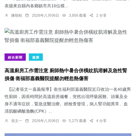
表揚來自縣內各鄉鎮市共16位模...
陳朝枝
2026年八月06日
3,956 觀看
2 分享
綜合新聞
健康
高溫廚房工作需注意 廚師熱中暑合併橫紋肌溶解及急性腎
損傷 衛福部嘉義醫院提醒勿輕忽熱傷害
【記者張文一嘉義報導】衛生福利部嘉義醫院近日收治一名40歲男
性廚師，因長時間於高溫廚房備餐，突然出現呼吸困難、頭暈及全
身不適等症狀，緊急送醫治療。經檢查發現，病人腎功能異常、血
清肌酸磷酸激酶(CPK）...
張文一
2026年八月06日
5,275 觀看
4 分享