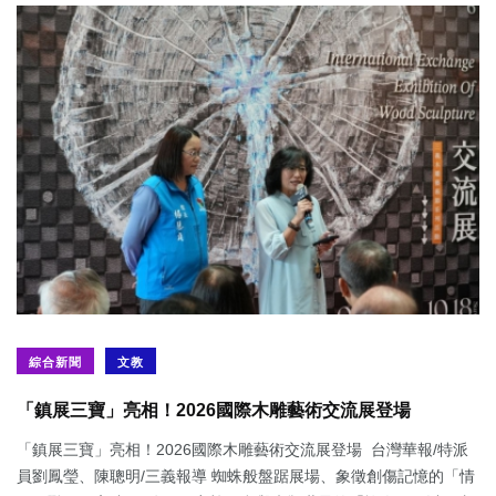
綜合新聞
文教
「鎮展三寶」亮相！2026國際木雕藝術交流展登場
「鎮展三寶」亮相！2026國際木雕藝術交流展登場 台灣華報/特派
員劉鳳瑩、陳聰明/三義報導 蜘蛛般盤踞展場、象徵創傷記憶的「情